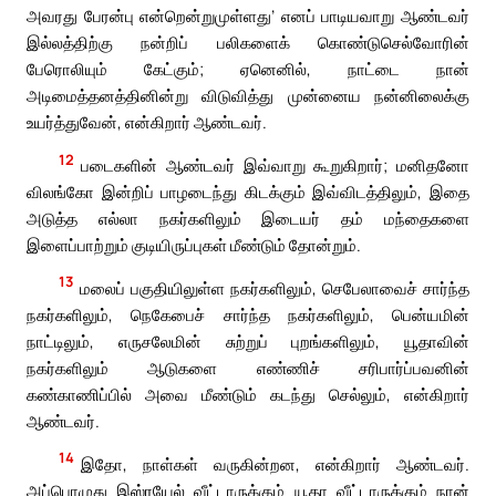
அவரது பேரன்பு என்றென்றுமுள்ளது’ எனப் பாடியவாறு ஆண்டவர்
இல்லத்திற்கு நன்றிப் பலிகளைக் கொண்டுசெல்வோரின்
பேரொலியும் கேட்கும்; ஏனெனில், நாட்டை நான்
அடிமைத்தனத்தினின்று விடுவித்து முன்னைய நன்னிலைக்கு
உயர்த்துவேன், என்கிறார் ஆண்டவர்.
12
படைகளின் ஆண்டவர் இவ்வாறு கூறுகிறார்; மனிதனோ
விலங்கோ இன்றிப் பாழடைந்து கிடக்கும் இவ்விடத்திலும், இதை
அடுத்த எல்லா நகர்களிலும் இடையர் தம் மந்தைகளை
இளைப்பாற்றும் குடியிருப்புகள் மீண்டும் தோன்றும்.
13
மலைப் பகுதியிலுள்ள நகர்களிலும், செபேலாவைச் சார்ந்த
நகர்களிலும், நெகேபைச் சார்ந்த நகர்களிலும், பென்யமின்
நாட்டிலும், எருசலேமின் சுற்றுப் புறங்களிலும், யூதாவின்
நகர்களிலும் ஆடுகளை எண்ணிச் சரிபார்ப்பவனின்
கண்காணிப்பில் அவை மீண்டும் கடந்து செல்லும், என்கிறார்
ஆண்டவர்.
14
இதோ, நாள்கள் வருகின்றன, என்கிறார் ஆண்டவர்.
அப்பொழுது இஸ்ரயேல் வீட்டாருக்கும் யூதா வீட்டாருக்கும் நான்