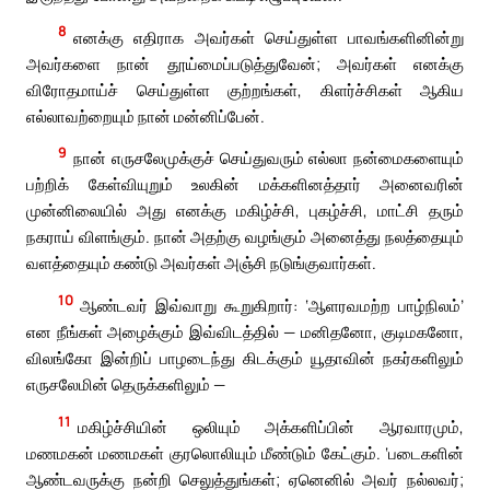
8
எனக்கு எதிராக அவர்கள் செய்துள்ள பாவங்களினின்று
அவர்களை நான் தூய்மைப்படுத்துவேன்; அவர்கள் எனக்கு
விரோதமாய்ச் செய்துள்ள குற்றங்கள், கிளர்ச்சிகள் ஆகிய
எல்லாவற்றையும் நான் மன்னிப்பேன்.
9
நான் எருசலேமுக்குச் செய்துவரும் எல்லா நன்மைகளையும்
பற்றிக் கேள்வியுறும் உலகின் மக்களினத்தார் அனைவரின்
முன்னிலையில் அது எனக்கு மகிழ்ச்சி, புகழ்ச்சி, மாட்சி தரும்
நகராய் விளங்கும். நான் அதற்கு வழங்கும் அனைத்து நலத்தையும்
வளத்தையும் கண்டு அவர்கள் அஞ்சி நடுங்குவார்கள்.
10
ஆண்டவர் இவ்வாறு கூறுகிறார்: ‘ஆளரவமற்ற பாழ்நிலம்’
என நீங்கள் அழைக்கும் இவ்விடத்தில் — மனிதனோ, குடிமகனோ,
விலங்கோ இன்றிப் பாழடைந்து கிடக்கும் யூதாவின் நகர்களிலும்
எருசலேமின் தெருக்களிலும் —
11
மகிழ்ச்சியின் ஒலியும் அக்களிப்பின் ஆரவாரமும்,
மணமகன் மணமகள் குரலொலியும் மீண்டும் கேட்கும். ‘படைகளின்
ஆண்டவருக்கு நன்றி செலுத்துங்கள்; ஏனெனில் அவர் நல்லவர்;