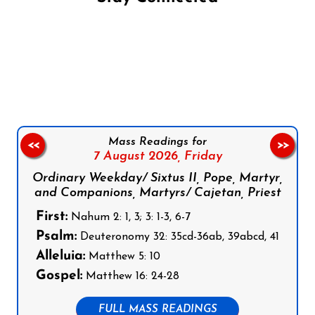
Follow us on Facebook
Follow us on Instagram
Follow us on X
Subscribe to our YouTube Channel
Follow us on WhatsApp
Mass Readings for
<<
>>
7 August 2026,
Friday
Ordinary Weekday/ Sixtus II, Pope, Martyr,
and Companions, Martyrs/ Cajetan, Priest
First:
Nahum 2: 1, 3; 3: 1-3, 6-7
Psalm:
Deuteronomy 32: 35cd-36ab, 39abcd, 41
Alleluia:
Matthew 5: 10
Gospel:
Matthew 16: 24-28
FULL MASS READINGS