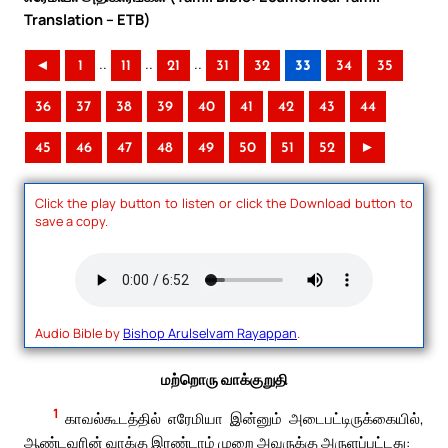
Translation – ETB)
..
..
..
◄
1
11
21
31
32
33
34
35
36
37
38
39
40
41
42
43
44
45
46
47
48
49
50
51
52
►
Click the play button to listen or click the Download button to
save a copy.
Audio Bible by
Bishop Arulselvam Rayappan
.
மற்றொரு வாக்குறுதி
1
காவல்கூடத்தில் எரேமியா இன்னும் அடைபட்டிருக்கையில்,
ஆண்டவரின் வாக்கு இரண்டாம் முறை அவருக்கு அருளப்பட்டது: