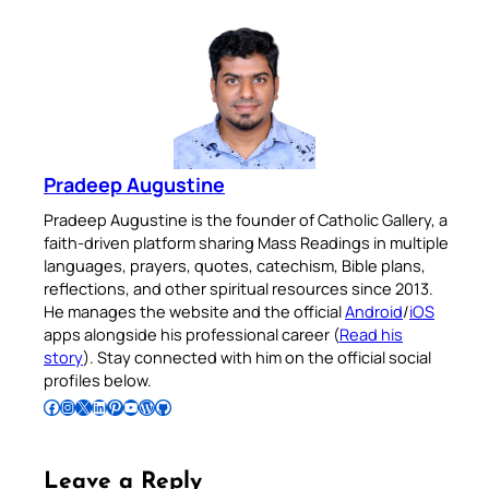
Pradeep Augustine
Pradeep Augustine is the founder of Catholic Gallery, a
faith-driven platform sharing Mass Readings in multiple
languages, prayers, quotes, catechism, Bible plans,
reflections, and other spiritual resources since 2013.
He manages the website and the official
Android
/
iOS
apps alongside his professional career (
Read his
story
). Stay connected with him on the official social
profiles below.
Follow Pradeep on Facebook
Follow Pradeep on Instagram
Follow Pradeep on X
Follow Pradeep on LinkedIn
Follow Pradeep on Pinterest
Subscribe to Pradeep’s Youtube Channel
Follow Pradeep on WordPress
Follow Pradeep on GitHub
Leave a Reply