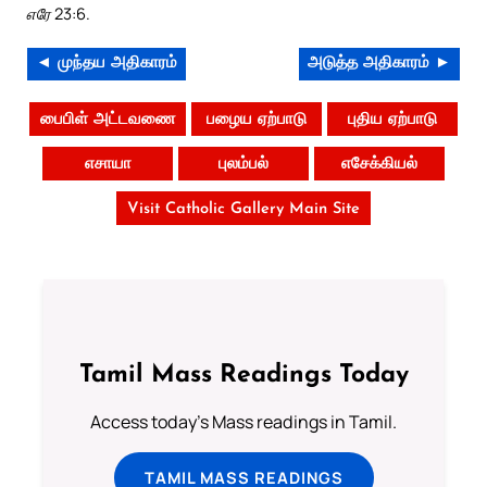
எரே 23:6.
◄ முந்தய அதிகாரம்
அடுத்த அதிகாரம் ►
பைபிள் அட்டவணை
பழைய ஏற்பாடு
புதிய ஏற்பாடு
எசாயா
புலம்பல்
எசேக்கியல்
Visit Catholic Gallery Main Site
Tamil Mass Readings Today
Access today's Mass readings in Tamil.
TAMIL MASS READINGS