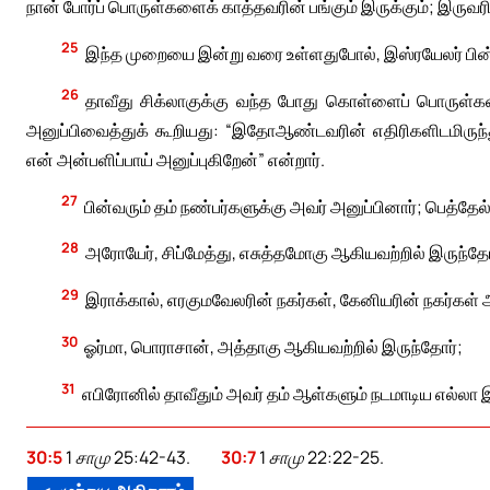
நான் போர்ப் பொருள்களைக் காத்தவரின் பங்கும் இருக்கும்; இருவரி
25
இந்த முறையை இன்று வரை உள்ளதுபோல், இஸ்ரயேலர் பின்பற்
26
தாவீது சிக்லாகுக்கு வந்த போது கொள்ளைப் பொருள்க
அனுப்பிவைத்துக் கூறியது: “இதோஆண்டவரின் எதிரிகளிடமிருந
என் அன்பளிப்பாய் அனுப்புகிறேன்” என்றார்.
27
பின்வரும் தம் நண்பர்களுக்கு அவர் அனுப்பினார்; பெத்தேல
28
அரோயேர், சிப்மேத்து, எசுத்தமோகு ஆகியவற்றில் இருந்தோ
29
இராக்கால், எரகுமவேலரின் நகர்கள், கேனியரின் நகர்கள் 
30
ஓர்மா, பொராசான், அத்தாகு ஆகியவற்றில் இருந்தோர்;
31
எபிரோனில் தாவீதும் அவர் தம் ஆள்களும் நடமாடிய எல்லா 
30:5
1 சாமு 25:42-43.
30:7
1 சாமு 22:22-25.