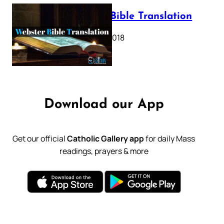
Webster Bible Translation
October 11, 2018
Download our App
Get our official
Catholic Gallery app
for daily Mass
readings, prayers & more