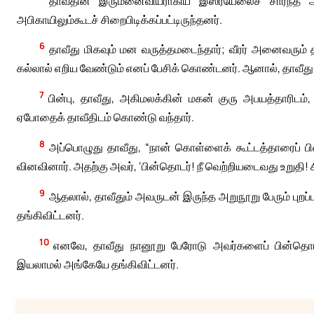
தாவீதின் இருமனைவியராகிய இஸ்ரயேலைச் சார்ந்த 
அபிகாயிலும்கூடச் சிறைபிடிக்கப்பட்டிருந்தனர்.
6
தாவீது மிகவும் மன வருத்தமடைந்தார்; வீரர் அனைவரும் தங
கல்லால் எறிய வேண்டும் எனப் பேசிக் கொண்டனர். ஆனால், தாவீது
7
பின்பு, தாவீது, அகிமலக்கின் மகன் குரு அபயத்தாரிட
ஏபோதைக் தாவீதிடம் கொண்டு வந்தார்.
8
அப்பொழுது தாவீது, “நான் கொள்ளைக் கூட்டத்தாரைப் 
வினவினார். அதற்கு அவர், ‘பின்தொடர்! நீ வெற்றியடைவது உறுதி! சி
9
ஆதலால், தாவீதும் அவருடன் இருந்த அறுநூறு பேரும் புற
தங்கிவிட்டனர்.
10
எனவே, தாவீது நானூறு பேரோடு அவர்களைப் பின்தொட
இயலாமல் அங்கேயே தங்கிவிட்டனர்.