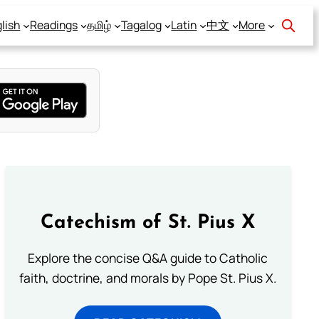
lish
Readings
தமிழ்
Tagalog
Latin
中文
More
Catechism of St. Pius X
Explore the concise Q&A guide to Catholic
faith, doctrine, and morals by Pope St. Pius X.