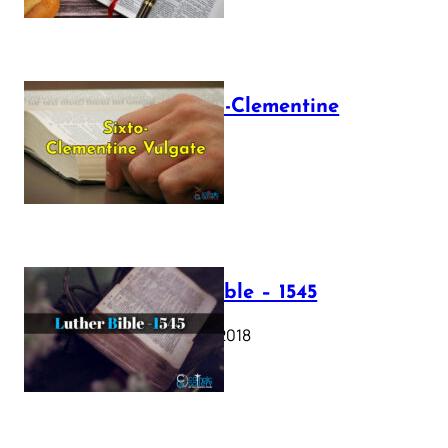
The Sixto-Clementine
Vulgate
July 12, 2025
Luther Bible – 1545
October 17, 2018