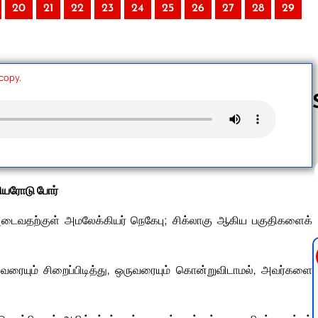
20
21
22
23
24
25
26
27
28
29
 copy.
Follow us 
யரோடு போர்
அடைவதற்குள் அமலேக்கியர் நெகேபு; சிக்லாகு ஆகிய பகுதிகளைக்
வரையும் சிறைப்பிடித்து, ஒருவரையும் கொன்றுவிடாமல், அவர்களை