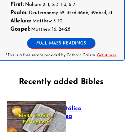
First:
Nahum 2: 1, 3; 3: 1-3, 6-7
Psalm:
Deuteronomy 32: 35cd-36ab, 39abcd, 41
Alleluia:
Matthew 5: 10
Gospel:
Matthew 16: 24-28
FULL MASS READINGS
*This is a free service provided by Catholic Gallery.
Get it here
Recently added Bibles
Bíblia Católica
Portuguesa
July 16, 2025