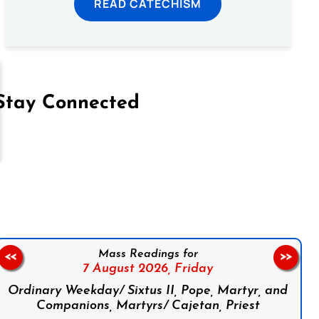
READ CATECHISM
Stay Connected
on Facebook
Follow us on Instagram
Follow us on X
Subscribe to our YouTube Channel
Follow us on WhatsApp
Mass Readings for
<<
>>
7 August 2026,
Friday
Ordinary Weekday/ Sixtus II, Pope, Martyr, and
Companions, Martyrs/ Cajetan, Priest