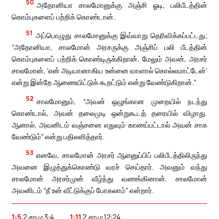
50
அதோனியா சாலமோனுக்கு அஞ்சி ஓடி, பலிபீடத்தின்
கொம்புகளைப் பற்றிக் கொண்டான்.
51
அப்பொழுது சாலமோனுக்கு இவ்வாறு தெரிவிக்கப்பட்டது;
“அதோனியா, சாலமோன் அரசருக்கு அஞ்சிப் பலி பீடத்தின்
கொம்புகளைப் பற்றிக் கொண்டிருக்கிறான். மேலும் அவன், அரசர்
சாலமோன், ‘என் அடியானாகிய உன்னை வாளால் கொல்லமாட்டேன்’
என்று இன்றே ஆணையிட்டுக் கூறட்டும் என்று வேண்டுகிறான்.”
52
சாலமோனும், “அவன் ஒழுங்கான முறையில் நடந்து
கொண்டால், அவன் தலைமுடி ஒன்றுகூடத் தரையில் விழாது.
ஆனால், அவனிடம் வஞ்சனை எதுவும் காணப்பட்டால் அவன் சாக
வேண்டும்” என்று பதிலளித்தார்.
53
எனவே, சாலமோன் அரசர் ஆளனுப்பிப் பலிபீடத்திலிருந்து
அவனை இழுத்துக்கொண்டு வரச் செய்தார். அவனும் வந்து
சாலமோன் அரசர்முன் வீழ்ந்து வணங்கினான். சாலமோன்
அவனிடம் “நீ உன் வீட்டுக்குப் போகலாம்” என்றார்.
1:5
2 சாமு 3:4.
1:11
2 சாமு 12:24.