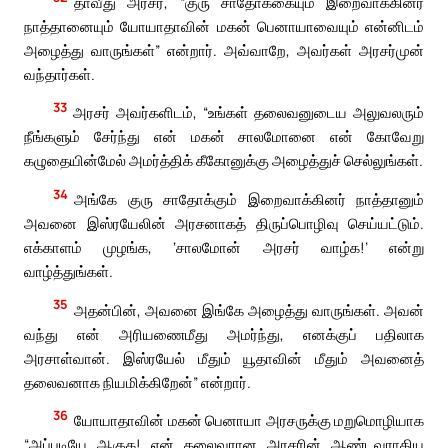
தாவீது அரசர், “குரு சாதோக்கையும் இறைவாக்கினர்
நாத்தானையும் யோயாதாவின் மகன் பெனாயாவையும் என்னிடம்
அழைத்து வாருங்கள்” என்றார். அவ்வாறே, அவர்கள் அரசர்முன்
வந்தார்கள்.
33
அரசர் அவர்களிடம், “உங்கள் தலைவனுடைய அலுவலரும்
நீங்களும் சேர்ந்து என் மகன் சாலமோனை என் கோவேறு
கழுதையின்மேல் அமர்த்திக் கீகோனுக்கு அழைத்துச் செல்லுங்கள்.
34
அங்கே குரு சாதோக்கும் இறைவாக்கினர் நாத்தானும்
அவனை இஸ்ரயேலின் அரசனாகத் திருப்பொழிவு செய்யட்டும்.
எக்காளம் முழங்க, ‘சாலமோன் அரசர் வாழ்க!’ என்று
வாழ்த்துங்கள்.
35
அதன்பின், அவனை இங்கே அழைத்து வாருங்கள். அவன்
வந்து என் அரியணைமீது அமர்ந்து, எனக்குப் பதிலாக
அரசாள்வான். இஸ்ரயேல் மீதும் யூதாவின் மீதும் அவனைத்
தலைவனாக நியமிக்கிறேன்” என்றார்.
36
யோயாதாவின் மகன் பெனாயா அரசருக்கு மறுமொழியாக
“அப்படியே ஆகுக! என் தலைவரான அரசரின் ஆண்டவராகிய