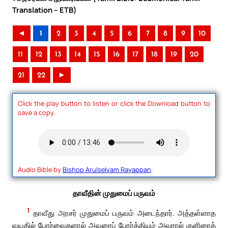
Translation – ETB)
◄
1
2
3
4
5
6
7
8
9
10
11
12
13
14
15
16
17
18
19
20
21
22
►
Click the play button to listen or click the Download button to
save a copy.
Audio Bible by
Bishop Arulselvam Rayappan
.
தாவீதின் முதுமைப் பருவம்
1
தாவீது அரசர் முதுமைப் பருவம் அடைந்தார். அத்தள்ளாத
வயதில் போர்வைகளால் அவரைப் போர்த்தியும் அவரால் குளிரைத்