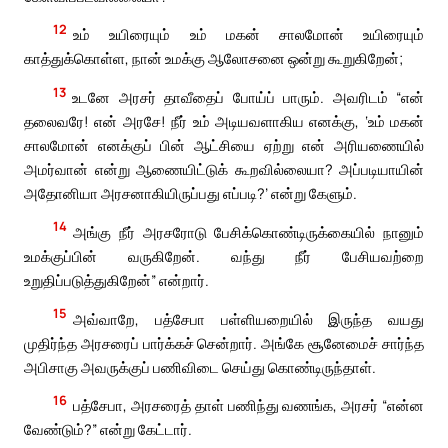
12
உம் உயிரையும் உம் மகன் சாலமோன் உயிரையும்
காத்துக்கொள்ள, நான் உமக்கு ஆலோசனை ஒன்று கூறுகிறேன்;
13
உடனே அரசர் தாவீதைப் போய்ப் பாரும். அவரிடம் “என்
தலைவரே! என் அரசே! நீர் உம் அடியவளாகிய எனக்கு, ‘உம் மகன்
சாலமோன் எனக்குப் பின் ஆட்சியை ஏற்று என் அரியணையில்
அமர்வான் என்று ஆணையிட்டுக் கூறவில்லையா? அப்படியாயின்
அதோனியா அரசனாகியிருப்பது எப்படி?’ என்று கேளும்.
14
அங்கு நீர் அரசரோடு பேசிக்கொண்டிருக்கையில் நானும்
உமக்குப்பின் வருகிறேன். வந்து நீர் பேசியவற்றை
உறுதிப்படுத்துகிறேன்” என்றார்.
15
அவ்வாறே, பத்சேபா பள்ளியறையில் இருந்த வயது
முதிர்ந்த அரசரைப் பார்க்கச் சென்றார். அங்கே சூனேமைச் சார்ந்த
அபிசாகு அவருக்குப் பணிவிடை செய்து கொண்டிருந்தாள்.
16
பத்சேபா, அரசரைத் தாள் பணிந்து வணங்க, அரசர் “என்ன
வேண்டும்?” என்று கேட்டார்.