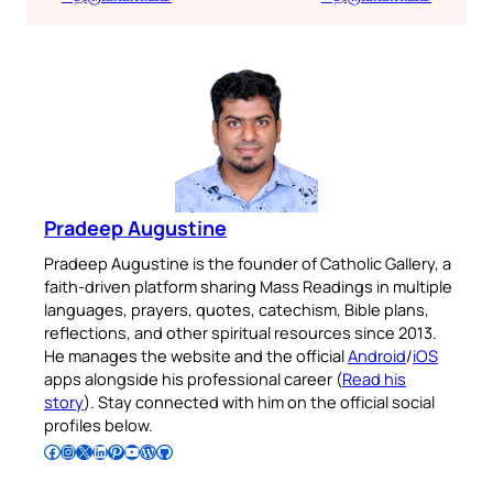
Pradeep Augustine
Pradeep Augustine is the founder of Catholic Gallery, a
faith-driven platform sharing Mass Readings in multiple
languages, prayers, quotes, catechism, Bible plans,
reflections, and other spiritual resources since 2013.
He manages the website and the official
Android
/
iOS
apps alongside his professional career (
Read his
story
). Stay connected with him on the official social
profiles below.
Follow Pradeep on Facebook
Follow Pradeep on Instagram
Follow Pradeep on X
Follow Pradeep on LinkedIn
Follow Pradeep on Pinterest
Subscribe to Pradeep’s Youtube Channel
Follow Pradeep on WordPress
Follow Pradeep on GitHub