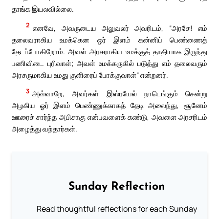
தாங்க இயலவில்லை.
2
எனவே, அவருடைய அலுவலர் அவரிடம், “அரசே! எம்
தலைவராகிய உமக்கென ஒர் இளம் கன்னிப் பெண்ணைத்
தேடப்போகிறோம். அவள் அரசராகிய உமக்குத் தாதியாக இருந்து
பணிவிடை புரிவாள்; அவள் உமக்கருகில் படுத்து எம் தலைவரும்
அரசருமாகிய உமது குளிரைப் போக்குவாள்” என்றனர்.
3
அவ்வாறே, அவர்கள் இஸ்ரயேல் நாடெங்கும் சென்று
அழகிய ஓர் இளம் பெண்ணுக்காகத் தேடி அலைந்து, சூனேம்
ஊரைச் சார்ந்த அபிசாகு என்பவளைக் கண்டு, அவளை அரசரிடம்
அழைத்து வந்தார்கள்.
Sunday Reflection
Read thoughtful reflections for each Sunday