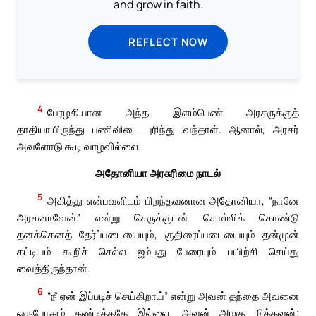
and grow in faith.
REFLECT NOW
4
பேரழகியான அந்த இளம்பெண் அரசருக்குத்
தாதியாயிருந்து பணிவிடை புரிந்து வந்தாள். ஆனால், அரசர்
அவளோடு கூடி வாழவில்லை.
அதோனியா அரசுரிமை நாடல்
5
அகித்து என்பவளிடம் பிறந்தவனான அதோனியா, “நானே
அரசனாவேன்” என்று செருக்குடன் சொல்லிக் கொண்டு
தனக்கெனத் தேர்ப்படையையும், குதிரைப்படையையும் தன்முன்
கட்டியம் கூறிச் செல்ல ஐம்பது பேரையும் பயிற்சி செய்து
வைத்திருந்தான்.
6
“நீ ஏன் இப்படிச் செய்கிறாய்” என்று அவன் தந்தை அவனை
ஒருபோதும் கண்டித்ததே இல்லை. அவன் அழகு மிக்கவன்;