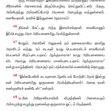
குரு சாதோக்கும் இறைவாக்கினர் நாத்தானும் அவனைக்
கீகோனில் அரசனாகத் திருப்பொழிவு செய்துவிட்டனர். பிறகு,
அங்கிருந்து அக்களிப்போடு அவனை அழைத்து வந்துள்ளனர்.
எனவேதான், நகரில் இத்துணை ஆரவாரம்!
46
நீங்கள் கேட்டது அந்த இரைச்சல்தான். சாலமோனும்
இப்பொழுது அரச அரியணைமீது அமர்ந்துள்ளான்.
47
மேலும், அரசரின் அலுவலர் நம் தலைவராகிய தாவீது
அரசரிடம் வந்து, ‘உம் கடவுள் உமது பெயரைவிடச் சாலமோன்
பெயரைச் சிறப்புடையதாய் ஆக்குவாராக! உமது அரியணையை
விட அவரது அரியணையை மாண்புடையதாய் ஆக்குவாராக!”
என்று வாழ்த்தினர். அரசரும் தம் படுக்கையில் வணங்கித் தொழுது,
48
“இஸ்ரயேலின் கடவுளான ஆண்டவர் போற்றி! அவர் இன்று
என் அரியணைமீது ஒருவனை அமர்த்தியுள்ளார்! அதை நான்
கண்குளிரச் கண்டேன்!” என்றார்.
49
உடனே அதோனியாவின் விருந்தினர் அனைவரும்
அச்சமுற்று எழுந்து மூலைக்கு ஒருவராக ஓட்டம் பிடித்தனர்.