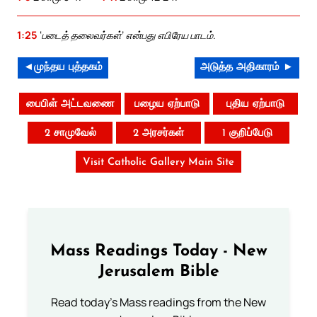
1:25
‘படைத் தலைவர்கள்’ என்பது எபிரேய பாடம்.
◄முந்தய புத்தகம்
அடுத்த அதிகாரம் ►
பைபிள் அட்டவணை
பழைய ஏற்பாடு
புதிய ஏற்பாடு
2 சாமுவேல்
2 அரசர்கள்
1 குறிப்பேடு
Visit Catholic Gallery Main Site
Mass Readings Today - New
Jerusalem Bible
Read today's Mass readings from the New