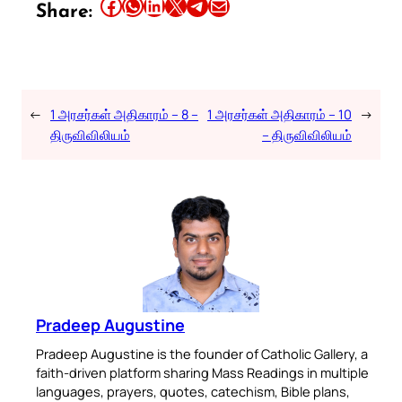
Share this article on Facebook
Share this article on WhatsApp
Share this article on LinkedIn
Share this article on X
Share this article on Telegram
Email this Article
Share:
←
1 அரசர்கள் அதிகாரம் – 8 –
1 அரசர்கள் அதிகாரம் – 10
→
திருவிவிலியம்
– திருவிவிலியம்
Pradeep Augustine
Pradeep Augustine is the founder of Catholic Gallery, a
faith-driven platform sharing Mass Readings in multiple
languages, prayers, quotes, catechism, Bible plans,