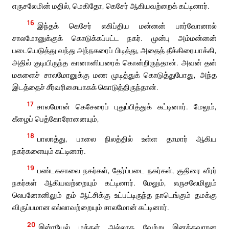
எருசலேமின் மதில், மெகிதோ, கெசேர் ஆகியவற்றைக் கட்டினார்.
16
இந்தக் கெசேர் எகிப்திய மன்னன் பார்வோனால்
சாலமோனுக்குக் கொடுக்கப்பட்ட நகர். முன்பு அம்மன்னன்
படையெடுத்து வந்து அந்நகரைப் பிடித்து, அதைத் தீக்கிரையாக்கி,
அதில் குடியிருந்த கானானியரைக் கொன்றிருந்தான். அவன் தன்
மகளைச் சாலமோனுக்கு மண முடித்துக் கொடுத்துபோது, அந்த
இடத்தைச் சீர்வரிசையாகக் கொடுத்திருந்தான்.
17
சாலமோன் கெசேரைப் புதுப்பித்துக் கட்டினார். மேலும்,
கீழைப் பெத்கோரோனையும்,
18
பாலாத்து, பாலை நிலத்தில் உள்ள தாமார் ஆகிய
நகர்களையும் கட்டினார்.
19
பண்டகசாலை நகர்கள், தேர்ப்படை நகர்கள், குதிரை வீரர்
நகர்கள் ஆகியவற்றையும் கட்டினார். மேலும், எருசலேமிலும்
லெபனோனிலும் தம் ஆட்சிக்கு உட்பட்டிருந்த நாடெங்கும் தமக்கு
விருப்பமான எல்லாவற்றையும் சாலமோன் கட்டினார்.
20
இஸ்ரயேல் மக்கள் அல்லாத வேற்று இனத்தவரான