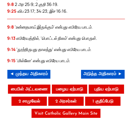
9:8
2 அர 25:9; 2 குறி 36:19.
9:25
விப 23:17; 34:23; இச 16:16.
9:8
‘உன்னதமாய் இருக்கும்’ என்பது எபிரேய பாடம்.
9:13
எபிரேயத்தில், ‘பொட்டல் நிலம்’ என்பது பொருள்.
9:14
‘நூற்றிருபது தாலந்து’ என்பது எபிரேய பாடம்.
9:15
‘மில்லோ’ என்பது எபிரேய பாடம்.
◄ முந்தய அதிகாரம்
அடுத்த அதிகாரம் ►
பைபிள் அட்டவணை
பழைய ஏற்பாடு
புதிய ஏற்பாடு
2 சாமுவேல்
2 அரசர்கள்
1 குறிப்பேடு
Visit Catholic Gallery Main Site