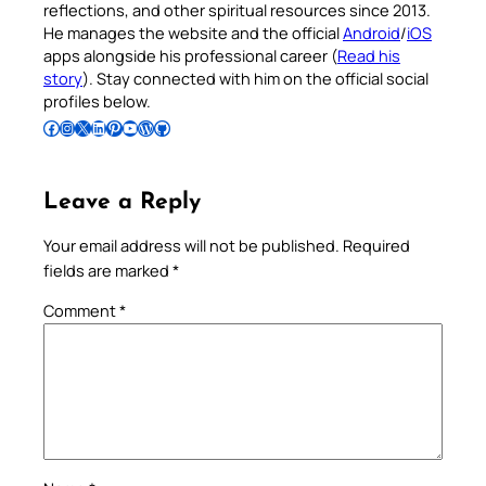
reflections, and other spiritual resources since 2013.
He manages the website and the official
Android
/
iOS
apps alongside his professional career (
Read his
story
). Stay connected with him on the official social
profiles below.
Follow Pradeep on Facebook
Follow Pradeep on Instagram
Follow Pradeep on X
Follow Pradeep on LinkedIn
Follow Pradeep on Pinterest
Subscribe to Pradeep’s Youtube Channel
Follow Pradeep on WordPress
Follow Pradeep on GitHub
Leave a Reply
Your email address will not be published.
Required
fields are marked
*
Comment
*