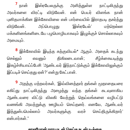
7
நான் இஸ்ரயேலருக்கு அளித்துள்ள நாட்டிலிருந்து
அவர்களை விரட்டி விடுவேன். என் பெயர் விளங்க நான்
புனிதமாக்கின இக்கோவிலை என் பார்வையில் இராதபடி தகர்த்து
விடுவேன். அப்பொழுது ‘இஸ்ரயேல்’ மற்றெல்லா
மக்களினங்களிடையே பழமொழியாகவும் இழுக்குச் சொல்லாகவும்
அமையும்.
8
இக்கோவில் இடிந்த கற்குவியல்* ஆகும். அதைக் கடந்து
செல்லும் எவனும் திகிலடைவான்; சீழ்க்கையடித்து
இகழ்ச்சியாய்ப்பேசி ‘ஆண்டவர் இந்நாட்டுக்கும் இக்கோவிலுக்கும்
இப்படிச் செய்தது ஏன்?’ என்று கேட்பான்.
9
அதற்கு மற்றவர்கள், ‘இவ்வினத்தார் தங்கள் மூதாதையரை
எகிப்து நாட்டிலிருந்து அழைத்து வந்த தங்கள் கடவுளாகிய
ஆண்டவரை விட்டு விலகி வேற்றுத் தெய்வங்களை வழிபட்டு
வணங்கி அவற்றுக்கு ஊழியம் செய்தனர். எனவே, ஆண்டவர்
இத்துன்பமெல்லாம் அவர்களுக்கு வரச் செய்திருக்கிறார்’
என்பார்கள்.”
சாலமோன் ஈராமுடன் செய்த உடன்படிக்கை