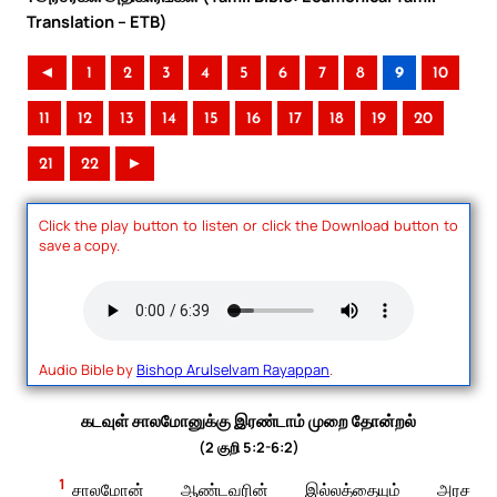
Translation – ETB)
◄
1
2
3
4
5
6
7
8
9
10
11
12
13
14
15
16
17
18
19
20
21
22
►
Click the play button to listen or click the Download button to
save a copy.
Audio Bible by
Bishop Arulselvam Rayappan
.
கடவுள் சாலமோனுக்கு இரண்டாம் முறை தோன்றல்
(2 குறி 5:2-6:2)
1
சாலமோன் ஆண்டவரின் இல்லத்தையும் அரச