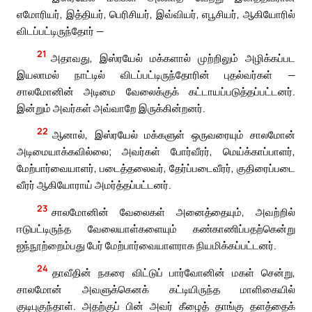
எமோரியர், இத்தியர், பெரிசியர், இவ்வியர், எபூசியர், ஆகியோரில்
விடப்பட்டிருந்தோர் —
21
அதாவது, இஸ்ரயேல் மக்களால் முற்றிலும் அழிக்கப்பட
இயலாமல் நாட்டில் விடப்பட்டிருந்தோரின் புதல்வர்கள் —
சாலமோனின் அடிமை வேலைக்குக் கட்டாயப்படுத்தப்பட்டனர்.
இன்றும் அவர்கள் அவ்வாறே இருக்கின்றனர்.
22
ஆனால், இஸ்ரயேல் மக்களுள் ஒருவரையும் சாலமோன்
அடிமையாக்கவில்லை; அவர்கள் போர்வீரர், மெய்க்காப்பாளர்,
மேற்பார்வையாளர், படைத்தலைவர், தேர்ப்படைவீரர், குதிரைப்படை
வீரர் ஆகியோராய் அமர்த்தப்பட்டனர்.
23
சாலமோனின் வேலைகள் அனைத்தையும், அவற்றில்
ஈடுபட்டிருந்த வேலையாள்களையும் கண்காணிப்பதற்கென்று
ஐந்நூற்றைம்பது பேர் மேற்பார்வையாளராக நியமிக்கப்பட்டனர்.
24
தாவீதின் நகரை விட்டுப் பார்வோனின் மகள் சென்று,
சாலமோன் அவளுக்கெனக் கட்டியிருந்த மாளிகையில்
குடிபுகுந்தாள். அதற்குப் பின் அவர் கீழைத் தாங்கு தளத்தைக்