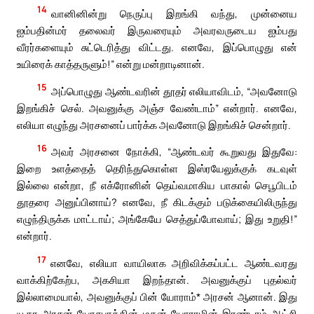
14
வானினின்று நெருப்பு இறங்கி வந்து, முன்னைய
ஐம்பதின்மர் தலைவர் இருவரையும் அவரவருடைய ஐம்பது
வீரர்களையும் சுட்டெரித்து விட்டது. எனவே, இப்பொழுது என்
உயிரைக் காத்தருளும்!” என்று மன்றாடினான்.
15
அப்பொழுது ஆண்டவரின் தூதர் எலியாவிடம், “அவனோடு
இறங்கிச் செல். அவனுக்கு அஞ்ச வேண்டாம்” என்றார். எனவே,
எலியா எழுந்து அரசனைப் பார்க்க அவனோடு இறங்கிச் சென்றார்.
16
அவர் அரசனை நோக்கி, “ஆண்டவர் கூறுவது இதுவே:
இறை உளத்தைத் தெரிந்துகொள்ள இஸ்ரயேலுக்குக் கடவுள்
இல்லை என்றா, நீ எக்ரோனின் தெய்வமாகிய பாகால் செபூபிடம்
தூதரை அனுப்பினாய்? எனவே, நீ கிடக்கும் படுக்கையிலிருந்து
எழுந்திருக்க மாட்டாய்; அங்கேயே செத்துப்போவாய்; இது உறுதி!”
என்றார்.
17
எனவே, எலியா வாயிலாக அறிவிக்கப்பட்ட ஆண்டவரது
வாக்கிற்கேற்ப, அகசியா இறந்தான். அவனுக்குப் புதல்வர்
இல்லாமையால், அவனுக்குப் பின் யோராம்* அரசன் ஆனான். இது
யூதா அரசன் யோசபாத்தின் மகன் யோராமின் இரண்டாம் ஆட்சி