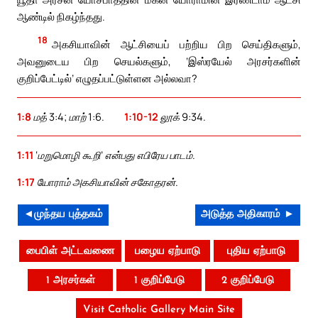
ஆண்டில் நிகழ்ந்தது.
18
அகசியாவின் ஆட்சியைப் பற்றிய பிற செய்திகளும்,
அவனுடைய பிற செயல்களும், ‘இஸ்ரயேல் அரசர்களின்
குறிப்பேட்டில்’ எழுதப்பட்டுள்ளன அல்லவா?
1:8
மத் 3:4; மாற் 1:6.
1:10-12
லூக் 9:34.
1:11
‘மறுமொழி கூறி’ என்பது எபிரேய பாடம்.
1:17
யோராம் அகசியாவின் சகோதரன்.
◄முந்தய புத்தகம்
அடுத்த அதிகாரம் ►
பைபிள் அட்டவணை
பழைய ஏற்பாடு
புதிய ஏற்பாடு
1 அரசர்கள்
1 குறிப்பேடு
2 குறிப்பேடு
Visit Catholic Gallery Main Site