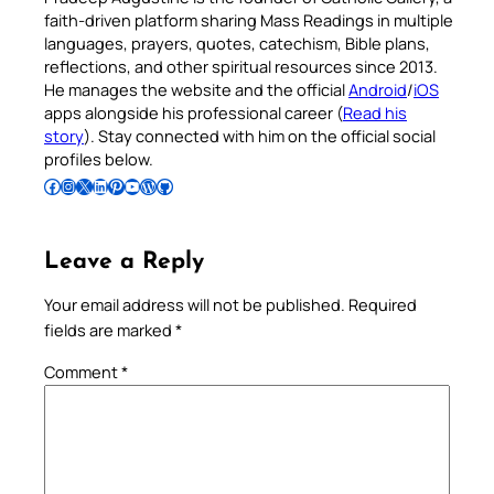
faith-driven platform sharing Mass Readings in multiple
languages, prayers, quotes, catechism, Bible plans,
reflections, and other spiritual resources since 2013.
He manages the website and the official
Android
/
iOS
apps alongside his professional career (
Read his
story
). Stay connected with him on the official social
profiles below.
Follow Pradeep on Facebook
Follow Pradeep on Instagram
Follow Pradeep on X
Follow Pradeep on LinkedIn
Follow Pradeep on Pinterest
Subscribe to Pradeep’s Youtube Channel
Follow Pradeep on WordPress
Follow Pradeep on GitHub
Leave a Reply
Your email address will not be published.
Required
fields are marked
*
Comment
*