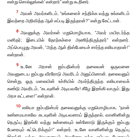
என்று சொல்லுங்கள்’ என்றார்” என்று கூறினர்.
7
அவன் அவர்களிடம், “உங்களைச் சந்திக்க வந்து உங்களிடம்
இவற்றை அறிவித்த ஆள் எப்படி இருந்தான்?” என்று கேட்டான்.
8
அவனுக்கு அவர்கள் மறுமொழியாக, “அவர் மயிரடர்ந்த
மனிதர்; இடையில் தோற்கச்சை அணிந்திருந்தார்” என்றனர்.
அப்பொழுது அவன், “அந்த ஆள் திஸ்பேயைச் சார்ந்த எலியாதான்!”
என்றான்.
9
உடனே அரசன் ஐம்பதின்மர் தலைவன் ஒருவனை
அவனுடைய ஐம்பது வீரரோடு அவரிடம் அனுப்பினான். தலைவனும்
சென்று, ஒரு மலையின் உச்சியில் அமர்ந்திருந்த எலியாவைக்
கண்டு அவரிடம், “கடவுளின் அடியவரே! கீழே இறங்கி வாரும்; இது
அரச கட்டளை!” என்றான்.
10
எலியா ஐம்பதின்மர் தலைவனுக்கு மறுமொழியாக, “நான்
உண்மையாகவே கடவுளின் அடியவனாய் இருந்தால், வானினின்று
நெருப்பு இறங்கி வந்து உன்னையும் உன்னோடு இருக்கும் ஐம்பது
பேரையும் சுட்டெரிக்கும்!” என்றார். உடனே வானினின்று நெருப்பு
இறங்கி வந்து அவனையும் அவனோடிருந்த ஐம்பது பேரையும்