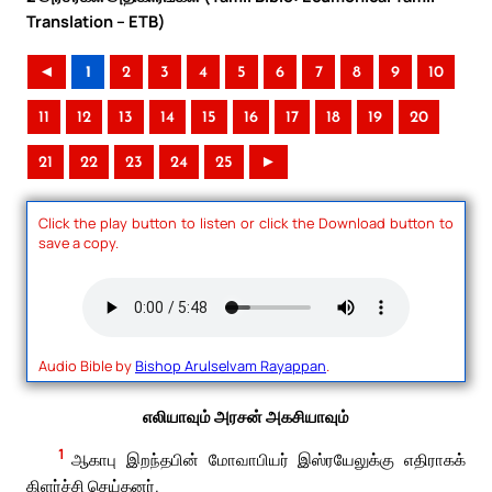
Translation – ETB)
◄
1
2
3
4
5
6
7
8
9
10
11
12
13
14
15
16
17
18
19
20
21
22
23
24
25
►
Click the play button to listen or click the Download button to
save a copy.
Audio Bible by
Bishop Arulselvam Rayappan
.
எலியாவும் அரசன் அகசியாவும்
1
ஆகாபு இறந்தபின் மோவாபியர் இஸ்ரயேலுக்கு எதிராகக்
கிளர்ச்சி செய்தனர்.