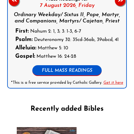
<<
>>
7 August 2026,
Friday
Ordinary Weekday/ Sixtus II, Pope, Martyr,
and Companions, Martyrs/ Cajetan, Priest
First:
Nahum 2: 1, 3; 3: 1-3, 6-7
Psalm:
Deuteronomy 32: 35cd-36ab, 39abcd, 41
Alleluia:
Matthew 5: 10
Gospel:
Matthew 16: 24-28
FULL MASS READINGS
*This is a free service provided by Catholic Gallery.
Get it here
Recently added Bibles