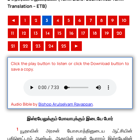
Translation – ETB)
◄
1
2
3
4
5
6
7
8
9
10
11
12
13
14
15
16
17
18
19
20
21
22
23
24
25
►
Click the play button to listen or click the Download button to
save a copy.
Audio Bible by
Bishop Arulselvam Rayappan
.
இஸ்ரயேலுக்கும் மோவாபுக்கும் இடையே போர்
1
யூதாவின் அரசன் யோசபாத்தினுடைய ஆட்சியின்
பதினெட்டாம் ஆண்டில், ஆகாபின் மகன் யோராம் இஸ்ரயேலின்