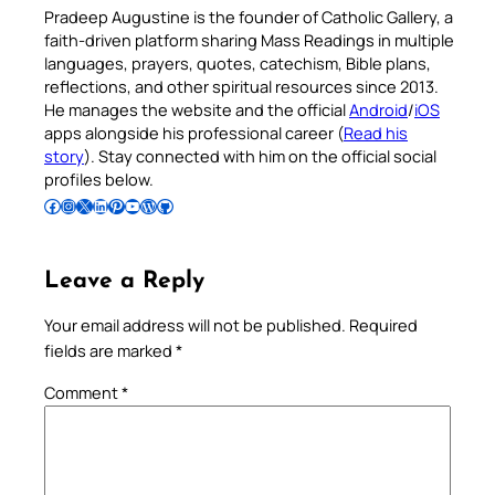
Pradeep Augustine is the founder of Catholic Gallery, a
faith-driven platform sharing Mass Readings in multiple
languages, prayers, quotes, catechism, Bible plans,
reflections, and other spiritual resources since 2013.
He manages the website and the official
Android
/
iOS
apps alongside his professional career (
Read his
story
). Stay connected with him on the official social
profiles below.
Follow Pradeep on Facebook
Follow Pradeep on Instagram
Follow Pradeep on X
Follow Pradeep on LinkedIn
Follow Pradeep on Pinterest
Subscribe to Pradeep’s Youtube Channel
Follow Pradeep on WordPress
Follow Pradeep on GitHub
Leave a Reply
Your email address will not be published.
Required
fields are marked
*
Comment
*