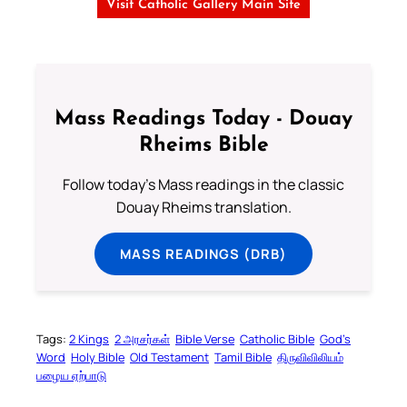
Visit Catholic Gallery Main Site
Mass Readings Today - Douay
Rheims Bible
Follow today's Mass readings in the classic
Douay Rheims translation.
MASS READINGS (DRB)
Tags:
2 Kings
2 அரசர்கள்
Bible Verse
Catholic Bible
God’s
Word
Holy Bible
Old Testament
Tamil Bible
திருவிவிலியம்
பழைய ஏற்பாடு