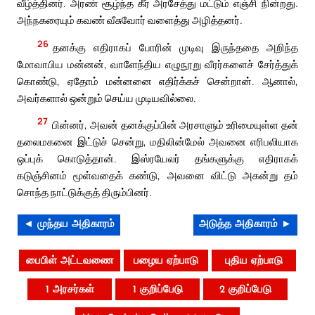
வீழ்த்தினர். அரண் சூழ்ந்த கீர் அரசேத்து மட்டும் எஞ்சி நின்றது.
அந்நகரையும் கவண் வீசுவோர் வளைத்து அழித்தனர்.
26
தனக்கு எதிராகப் போரின் முடிவு இருந்ததை அறிந்த
மோவாபிய மன்னன், வாளேந்திய எழுநூறு வீரர்களைச் சேர்த்துக்
கொண்டு, ஏதோம் மன்னனை எதிர்க்கச் சென்றான். ஆனால்,
அவர்களால் ஒன்றும் செய்ய முடியவில்லை.
27
பின்னர், அவன் தனக்குப்பின் அரசாளும் உரிமையுள்ள தன்
தலைமகனை இட்டுச் சென்று, மதிலின்மேல் அவனை எரிபலியாக
ஒப்புக் கொடுத்தான். இஸ்ரயேலர் தங்களுக்கு எதிராகக்
கடுஞ்சினம் மூள்வதைக் கண்டு, அவனை விட்டு அகன்று தம்
சொந்த நாட்டுக்குத் திரும்பினர்.
◄ முந்தய அதிகாரம்
அடுத்த அதிகாரம் ►
பைபிள் அட்டவணை
பழைய ஏற்பாடு
புதிய ஏற்பாடு
1 அரசர்கள்
1 குறிப்பேடு
2 குறிப்பேடு