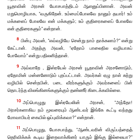
யூதாவின் அரசன் யோசபாத்திடம் ஆளனுப்பினான். அவன்
மறுமொழியாக, “வருகிறேன். உம்மைப்போலவே நானும் தயார்! உம்
மக்களைப் போலவே என் மக்களும்; உம் குதிரைகளைப் போலவே
என் குதிரைகளும்” என்றான்.
8
பின்பு அவன், “எவ்வழியே சென்று நாம் தாக்கலாம்?” என்று
கேட்டான். அதற்கு அவன், “ஏதோம் பாலைநில வழியாகப்
போவோம்” என்று பதிலளித்தான்.
9
அவ்வாறே , இஸ்ரயேல் அரசன் யூதாவின் அரசனோடும்,
ஏதோமின் மன்னனோடும் புறப்பட்டான். அவர்கள் ஏழு நாள் சுற்று
வழியில் சென்றபின், படை வீரர்களுக்கும் அவர்களைப் பின்
தொடர்ந்த விலங்கினங்களுக்கும் தண்ணீர் கிடைக்கவில்லை.
10
அப்பொழுது இஸ்ரயேலின் அரசன், “அந்தோ!
அரசர்களாகிய நம் மூவரையும் ஆண்டவர் இங்கே கூட்டி வந்தது
மோவாபியர் கையில் ஒப்புவிக்கவா?” என்றான்.
11
அப்பொழுது, யோசபாத்து, “ஆண்டவரின் விருப்பத்தைத்
தெரிவிக்கக் கூடிய இறைவாக்கினர் யாரும் இங்கு இல்லையா?”