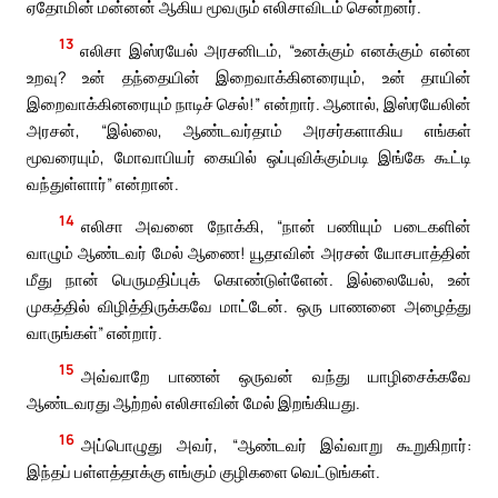
ஏதோமின் மன்னன் ஆகிய மூவரும் எலிசாவிடம் சென்றனர்.
13
எலிசா இஸ்ரயேல் அரசனிடம், “உனக்கும் எனக்கும் என்ன
உறவு? உன் தந்தையின் இறைவாக்கினரையும், உன் தாயின்
இறைவாக்கினரையும் நாடிச் செல்!” என்றார். ஆனால், இஸ்ரயேலின்
அரசன், “இல்லை, ஆண்டவர்தாம் அரசர்களாகிய எங்கள்
மூவரையும், மோவாபியர் கையில் ஒப்புவிக்கும்படி இங்கே கூட்டி
வந்துள்ளார்” என்றான்.
14
எலிசா அவனை நோக்கி, “நான் பணியும் படைகளின்
வாழும் ஆண்டவர் மேல் ஆணை! யூதாவின் அரசன் யோசபாத்தின்
மீது நான் பெருமதிப்புக் கொண்டுள்ளேன். இல்லையேல், உன்
முகத்தில் விழித்திருக்கவே மாட்டேன். ஒரு பாணனை அழைத்து
வாருங்கள்” என்றார்.
15
அவ்வாறே பாணன் ஒருவன் வந்து யாழிசைக்கவே
ஆண்டவரது ஆற்றல் எலிசாவின் மேல் இறங்கியது.
16
அப்பொழுது அவர், “ஆண்டவர் இவ்வாறு கூறுகிறார்:
இந்தப் பள்ளத்தாக்கு எங்கும் குழிகளை வெட்டுங்கள்.