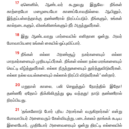
17
ஏனெனில், ஆண்டவர் கூறுவது இதுவே: நீங்கள்
காற்றையோ மழையையோ காணப்போவதில்லை. ஆயினும்,
இந்தப்பள்ளத்தாக்கு தண்ணீரால் நிரப்பப்படும். நீங்களும், உங்கள்
கால்நடைகளும், விலங்கினங்களும் நீர் அருந்துவீர்கள்.
18
இது ஆண்டவரது பார்வையில் எளிதான ஒன்று. அவர்
மோவாபியரை உங்கள் கையில் ஒப்புவிப்பார்.
19
நீங்கள் எல்லா அரண்சூழ் நகர்களையும் எல்லா
மாநகர்களையும் முறியடிப்பீர்கள். நீங்கள் எல்லா நல்ல மரங்களையும்
வெட்டி வீழ்த்துவீர்கள். எல்லா நீருற்றுகளையும் தூர்த்துவிடுவீர்கள்.
எல்லா நல்ல வயல்களையும் கல்லால் நிரப்பி விடுவீர்கள்” என்றார்.
20
மறுநாள் காலை, பலி செலுத்தும் நேரத்தில் இதோ!
தண்ணீர் ஏதோம் திக்கிலிருந்து ஓடி வந்தது! நாடு தண்ணீரால்
நிரம்பியது.
21
‘தங்களோடு போர் புரிய அரசர்கள் வருகிறார்கள்’ என்று
மோவாபியர் அனைவரும் கேள்வியுற்று, படைக்கலம் தாங்கக் கூடிய
இளையோர், முதியோர் அனைவரையும் ஒன்று திரட்டி எல்லையில்