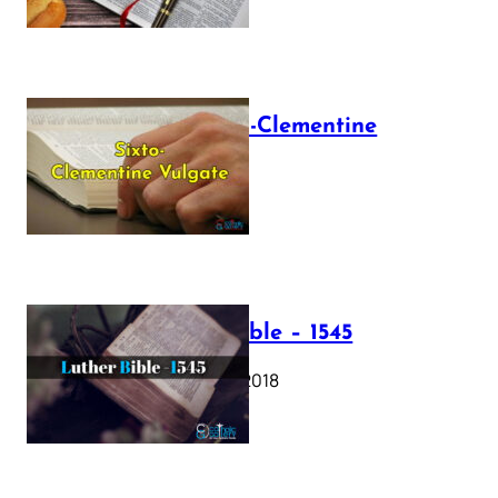
The Sixto-Clementine
Vulgate
July 12, 2025
Luther Bible – 1545
October 17, 2018