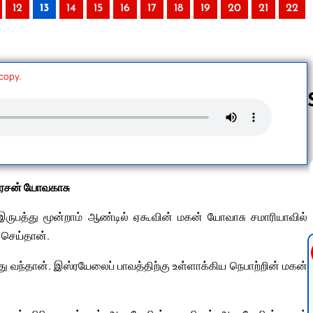
12
13
14
15
16
17
18
19
20
21
22
 copy.
Follow us 
ரசன் யோவகாசு
ுபத்து மூன்றாம் ஆண்டில் ஏகூவின் மகன் யோவாசு சமாரியாவில்
 செய்தான்.
 வந்தான். இஸ்ரயேலைப் பாவத்திற்கு உள்ளாக்கிய நெபாற்றின் மகன்