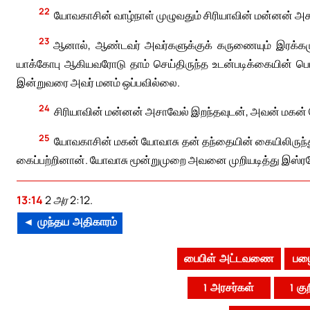
22
யோவகாசின் வாழ்நாள் முழுவதும் சிரியாவின் மன்னன் அசா
23
ஆனால், ஆண்டவர் அவர்களுக்குக் கருணையும் இரக்கமும்
யாக்கோபு ஆகியவரோடு தாம் செய்திருந்த உடன்படிக்கையின் ப
இன்றுவரை அவர் மனம் ஒப்பவில்லை.
24
சிரியாவின் மன்னன் அசாவேல் இறந்தவுடன், அவன் மகன்
25
யோவகாசின் மகன் யோவாசு தன் தந்தையின் கையிலிருந்த
கைப்பற்றினான். யோவாசு மூன்றுமுறை அவனை முறியடித்து இஸ்ரய
13:14
2 அர 2:12.
◄ முந்தய அதிகாரம்
பைபிள் அட்டவணை
பழை
1 அரசர்கள்
1 கு