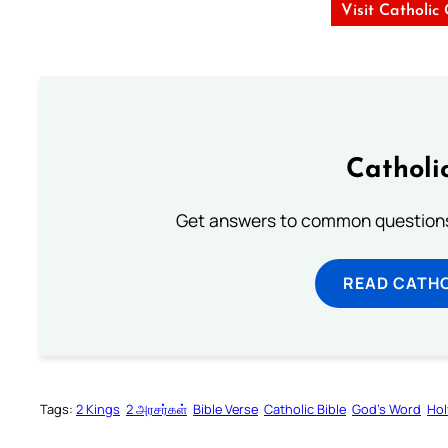
Visit Catholic
Catholi
Get answers to common questions 
READ CATH
Tags:
2 Kings
2 அரசர்கள்
Bible Verse
Catholic Bible
God’s Word
Hol