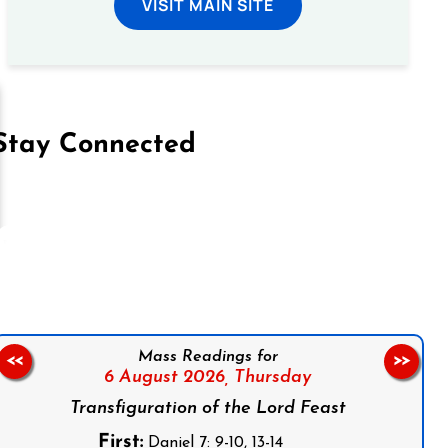
VISIT MAIN SITE
Stay Connected
on Facebook
Follow us on Instagram
Follow us on X
Subscribe to our YouTube Channel
Follow us on WhatsApp
Mass Readings for
<<
>>
6 August 2026,
Thursday
Transfiguration of the Lord Feast
First:
Daniel 7: 9-10, 13-14