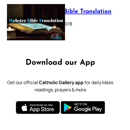
Webster Bible Translation
October 11, 2018
Download our App
Get our official
Catholic Gallery app
for daily Mass
readings, prayers & more