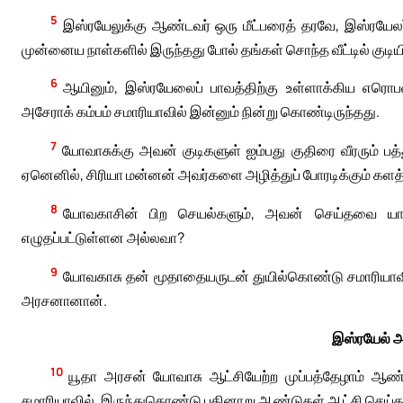
5
இஸ்ரயேலுக்கு ஆண்டவர் ஒரு மீட்பரைத் தரவே, இஸ்ரயேலர
முன்னைய நாள்களில் இருந்தது போல் தங்கள் சொந்த வீட்டில் குடியி
6
ஆயினும், இஸ்ரயேலைப் பாவத்திற்கு உள்ளாக்கிய எரொபவா
அசேராக் கம்பம் சமாரியாவில் இன்னும் நின்று கொண்டிருந்தது.
7
யோவாசுக்கு அவன் குடிகளுள் ஐம்பது குதிரை வீரரும் பத்
ஏனெனில், சிரியா மன்னன் அவர்களை அழித்துப் போரடிக்கும் களத்
8
யோவகாசின் பிற செயல்களும், அவன் செய்தவை யாவும்,
எழுதப்பட்டுள்ளன அல்லவா?
9
யோவகாசு தன் மூதாதையருடன் துயில்கொண்டு சமாரியாவில
அரசனானான்.
இஸ்ரயேல் 
10
யூதா அரசன் யோவாசு ஆட்சியேற்ற முப்பத்தேழாம் ஆண்
சமாரியாவில், இருந்துகொண்டு பதினாறு ஆண்டுகள் ஆட்சி செய்த