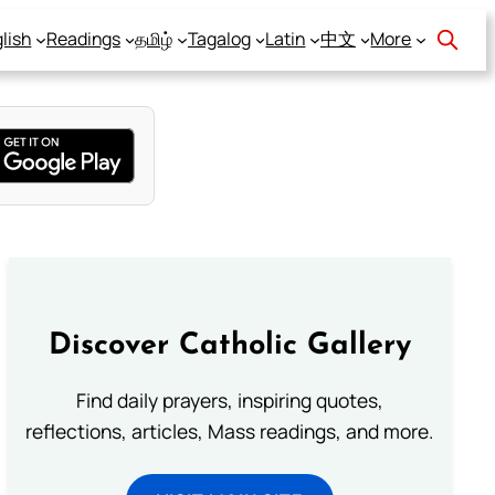
lish
Readings
தமிழ்
Tagalog
Latin
中文
More
Discover Catholic Gallery
Find daily prayers, inspiring quotes,
reflections, articles, Mass readings, and more.