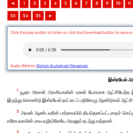
◄
1
2
3
4
5
6
7
8
9
10
11
23
24
25
►
Click the play button to listen or click the Download button to save a
Audio Bible by
Bishop Arulselvam Rayappan
.
இஸ்ரயேல் அ
1
யூதா அரசன் அகசியாவின் மகன் யோவாசு ஆட்சியேற்ற இர
இருந்து கொண்டு இஸ்ரயேல் நாட்டைப் பதினேழு ஆண்டுகள் ஆட்சி
2
அவன் ஆண்டவரின் பார்வையில் தீயதெனப்பட்டதைச் செய்து
எரோபவாமின் பாவ வழியிலேயே அவனும் நடந்து வந்தான்.
3