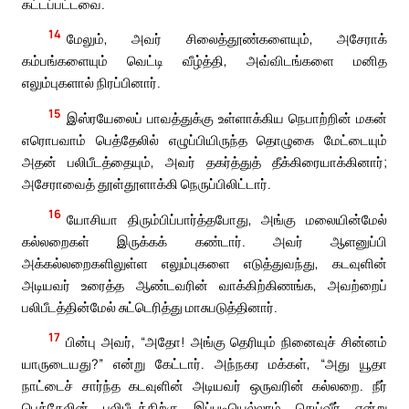
கட்டப்பட்டவை.
14
மேலும், அவர் சிலைத்தூண்களையும், அசேராக்
கம்பங்களையும் வெட்டி வீழ்த்தி, அவ்விடங்களை மனித
எலும்புகளால் நிரப்பினார்.
15
இஸ்ரயேலைப் பாவத்துக்கு உள்ளாக்கிய நெபாற்றின் மகன்
எரொபவாம் பெத்தேலில் எழுப்பியிருந்த தொழுகை மேட்டையும்
அதன் பலிபீடத்தையும், அவர் தகர்த்துத் தீக்கிரையாக்கினார்;
அசேராவைத் தூள்தூளாக்கி நெருப்பிலிட்டார்.
16
யோசியா திரும்பிப்பார்த்தபோது, அங்கு மலையின்மேல்
கல்லறைகள் இருக்கக் கண்டார். அவர் ஆளனுப்பி
அக்கல்லறைகளிலுள்ள எலும்புகளை எடுத்துவந்து, கடவுளின்
அடியவர் உரைத்த ஆண்டவரின் வாக்கிற்கிணங்க, அவற்றைப்
பலிபீடத்தின்மேல் சுட்டெரித்து மாசுபடுத்தினார்.
17
பின்பு அவர், “அதோ! அங்கு தெரியும் நினைவுச் சின்னம்
யாருடையது?” என்று கேட்டார். அந்நகர மக்கள், “அது யூதா
நாட்டைச் சார்ந்த கடவுளின் அடியவர் ஒருவரின் கல்லறை. நீர்
பெத்தேலின் பலிபீடத்திற்கு இப்படியெல்லாம் செய்வீர் என்று