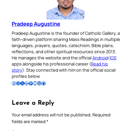
Pradeep Augustine
Pradeep Augustine is the founder of Catholic Gallery, a
faith-driven platform sharing Mass Readings in multiple
languages, prayers, quotes, catechism, Bible plans,
reflections, and other spiritual resources since 2013.
He manages the website and the official
Android
/
iOS
apps alongside his professional career (
Read his
story
). Stay connected with him on the official social
profiles below.
Follow Pradeep on Facebook
Follow Pradeep on Instagram
Follow Pradeep on X
Follow Pradeep on LinkedIn
Follow Pradeep on Pinterest
Subscribe to Pradeep’s Youtube Channel
Follow Pradeep on WordPress
Follow Pradeep on GitHub
Leave a Reply
Your email address will not be published.
Required
fields are marked
*