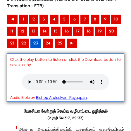
Translation – ETB)
◄
1
2
3
4
5
6
7
8
9
10
11
12
13
14
15
16
17
18
19
20
21
22
23
24
25
►
Click the play button to listen or click the Download button to
save a copy.
Audio Bible by
Bishop Arulselvam Rayappan
.
யோசியா வேற்றுத் தெய்வ வழிபாட்டை ஒழித்தல்
(2 குறி 34:3-7, 29-33)
1
அரசரது அழைப்புக்கிணங்கி யூதாவிலும் எருசலேமிலும்