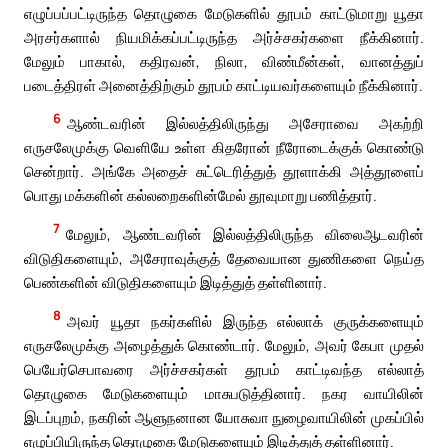
எழுப்பப்பட்டிருந்த தொழுகை மேடுகளில் தூபம் காட்டுமாறு யூதா
அரசர்களால் நியமிக்கப்பட்டிருந்த அர்ச்சகர்களை நீக்கினார்.
மேலும் பாகால், கதிரவன், நிலா, விண்மீன்கள், வானத்துப்
படைத்திரள் அனைத்திற்கும் தூபம் காட்டியவர்களையும் நீக்கினார்.
6
ஆண்டவரின் இல்லத்திலிருந்து அசேராவை அகற்றி
எருசலேமுக்கு வெளியே உள்ள கிதரோன் நீரோடைக்குக் கொண்டு
சென்றார். அங்கே அதைச் சுட்டெரித்துத் தூளாக்கி அத்தூளைப்
பொது மக்களின் கல்லறைகளின்மேல் தூவுமாறு பணித்தார்.
7
மேலும், ஆண்டவரின் இல்லத்திலிருந்த விலைஆடவரின்
விடுதிகளையும், அசேராவுக்குத் தேவையான துணிகளை நெய்த
பெண்களின் விடுதிகளையும் இடித்துத் தள்ளினார்.
8
அவர் யூதா நகர்களில் இருந்த எல்லாக் குருக்களையும்
எருசலேமுக்கு அழைத்துக் கொண்டார். மேலும், அவர் கேபா முதல்
பெயேர்செபாவரை அர்ச்சகர்கள் தூபம் காட்டிவந்த எல்லாத்
தொழுகை மேடுகளையும் மாசுபடுத்தினார். நகர வாயிலின்
இடப்புறம், நகரின் ஆளுநனான யோசுவா நுழைவாயிலின் முகப்பில்
எழுப்பியிருந்த தொழுகை மேடுகளையும் இடித்துத் தள்ளினார்.