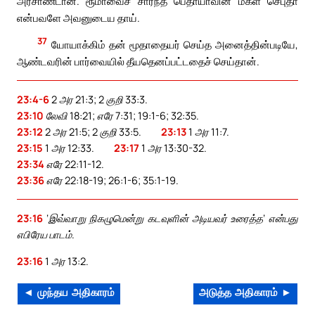
அரசாண்டான். ரூமாவைச் சார்ந்த பெதாயாவின் மகள் செபுதா
என்பவளே அவனுடைய தாய்.
37
யோயாக்கிம் தன் மூதாதையர் செய்த அனைத்தின்படியே,
ஆண்டவரின் பார்வையில் தீயதெனப்பட்டதைச் செய்தான்.
23:4-6
2 அர 21:3; 2 குறி 33:3.
23:10
லேவி 18:21; எரே 7:31; 19:1-6; 32:35.
23:12
2 அர 21:5; 2 குறி 33:5.
23:13
1 அர 11:7.
23:15
1 அர 12:33.
23:17
1 அர 13:30-32.
23:34
எரே 22:11-12.
23:36
எரே 22:18-19; 26:1-6; 35:1-19.
23:16
‘இவ்வாறு நிகழுமென்று கடவுளின் அடியவர் உரைத்த’ என்பது
எபிரேய பாடம்.
23:16
1 அர 13:2.
◄ முந்தய அதிகாரம்
அடுத்த அதிகாரம் ►