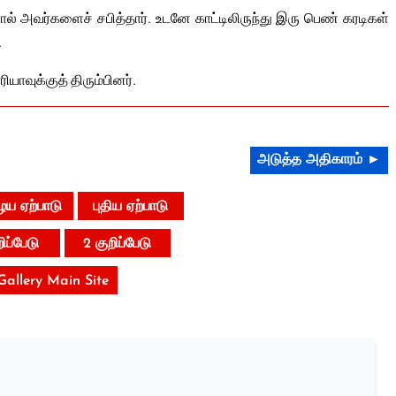
ால் அவர்களைச் சபித்தார். உடனே காட்டிலிருந்து இரு பெண் கரடிகள்
.
ியாவுக்குத் திரும்பினர்.
அடுத்த அதிகாரம் ►
ய ஏற்பாடு
புதிய ஏற்பாடு
றிப்பேடு
2 குறிப்பேடு
 Gallery Main Site