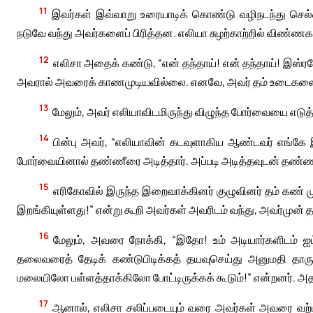
11
இவர்கள் இவ்வாறு உரையாடிக் கொண்டு வழிநடந்து செல்கை
நடுவே வந்து அவர்களைப் பிரித்தன. எலியா சுழற்காற்றில் விண்ணகத்
12
எலிசா அதைக் கண்டு, “என் தந்தாய்! என் தந்தாய்! இஸ்ரய
அவரால் அவரைக் காணமுடியவில்லை. எனவே, அவர் தம் உடைகளைப் ப
13
மேலும், அவர் எலியாவிடமிருந்து விழுந்த போர்வையை எடுத்த
14
பின்பு அவர், “எலியாவின் கடவுளாகிய ஆண்டவர் எங்கே இ
போர்வையினால் தண்ணீரை அடித்தார். அப்படி அடித்தவுடன் தண்ணீர
15
எரிகோவில் இருந்த இறைவாக்கினர் குழுவினர் தம் கண் ம
இறங்கியுள்ளது!” என்று கூறி அவர்கள் அவரிடம் வந்து, அவர்முன் த
16
மேலும், அவரை நோக்கி, “இதோ! உம் அடியார்களிடம் ஐ
தலைவரைத் தேடிக் கண்டுபிடிக்கத் தயவுசெய்து அனுமதி த
மலையிலோ பள்ளத்தாக்கிலோ போட்டிருக்கக் கூடும்!” என்றனர். அத
17
ஆனால், எலிசா சலிப்படையும் வரை அவர்கள் அவரை வற்புற