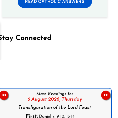
READ CATHOLIC ANSWERS
Stay Connected
on Facebook
Follow us on Instagram
Follow us on X
Subscribe to our YouTube Channel
Follow us on WhatsApp
Mass Readings for
<<
>>
6 August 2026,
Thursday
Transfiguration of the Lord Feast
First:
Daniel 7: 9-10, 13-14