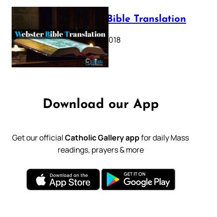
Webster Bible Translation
October 11, 2018
Download our App
Get our official
Catholic Gallery app
for daily Mass
readings, prayers & more