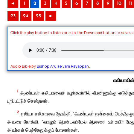
◄
1
2
3
4
5
6
7
8
9
10
11
23
24
25
►
Click the play button to listen or click the Download button to save a
Audio Bible by
Bishop Arulselvam Rayappan
.
எலியாவின
1
ஆண்டவர் எலியாவைச் சுழற்காற்றில் விண்ணுக்கு எடுத்து
புறப்பட்டுச் சென்றனர்.
2
எலியா எலிசாவை நோக்கி, “ஆண்டவர் என்னைப் பெத்தேலுக்கு
அவரை நோக்கி, “வாழும் ஆண்டவர்மேல் ஆணை! உம் உயிர் மேலும
அவர்கள் பெத்தேலுக்குப் போனார்கள்.