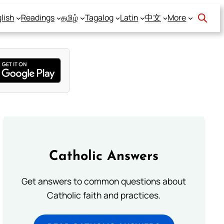
lish
Readings
தமிழ்
Tagalog
Latin
中文
More
Catholic Answers
Get answers to common questions about
Catholic faith and practices.