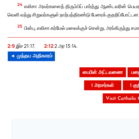
24
எலிசா அவர்களைத் திரும்பிப் பார்த்து ஆண்டவரின் பெயர
வெளி வந்து சிறுவர்களுள் நாற்பத்திரண்டு பேரைக் குதறிப்போட்டன
25
பின்பு, எலிசா கர்மேல் மலைக்குச் சென்று, அங்கிருந்து சமார
2:9
இச 21:17.
2:12
2 அர 13:14.
◄ முந்தய அதிகாரம்
பைபிள் அட்டவணை
பழை
1 அரசர்கள்
1 கு
Visit Catholic