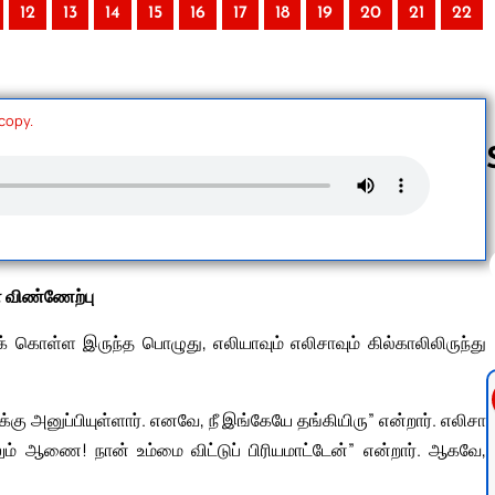
12
13
14
15
16
17
18
19
20
21
22
 copy.
Follow us 
் விண்ணேற்பு
க் கொள்ள இருந்த பொழுது, எலியாவும் எலிசாவும் கில்காலிலிருந்து
 அனுப்பியுள்ளார். எனவே, நீ இங்கேயே தங்கியிரு” என்றார். எலிசா
் ஆணை! நான் உம்மை விட்டுப் பிரியமாட்டேன்” என்றார். ஆகவே,