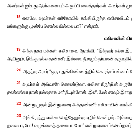
அவர்கள் ஐம்பது ஆள்களையும் அனுப்பி வைத்தார்கள். அவர்கள் மூன்
18
எனவே, அவர்கள் எரிகோவில் தங்கியிருந்த எலிசாவிடம் த
உங்களுக்கு முன்பே சொல்லவில்லையா?” என்றார்.
எலிசாவின் வி
19
அந்த நகர மக்கள் எலிசாவை நோக்கி, “இந்நகர் நல்ல இட
ஆயினும், இங்கு நல்ல தண்ணீர் இல்லை, நிலமும் நற்பலன் தருவதி
20
அதற்கு அவர் “ஒரு புதுக்கிண்ணத்தில் கொஞ்சம் உப்பைப் 
21
அவர்கள் அவ்வாறே கொண்டுவர, எலிசா நீருற்றின் அருகே 
தண்ணீரை நான் நல்லதாக மாற்றியுள்ளேன். இனி மேல் சாவும் இராது; 
22
அன்று முதல் இன்று வரை அத்தண்ணீர் எலிசாவின் வாக்கிற
23
அங்கிருந்து எலிசா பெத்தேலுக்கு ஏறிச் சென்றார். அவ்வாற
தலையா, போ! வழுக்கைத் தலையா, போ!” என்று ஏளனம் செய்தனர்