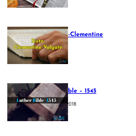
The Sixto-Clementine
Vulgate
July 12, 2025
Luther Bible – 1545
October 17, 2018