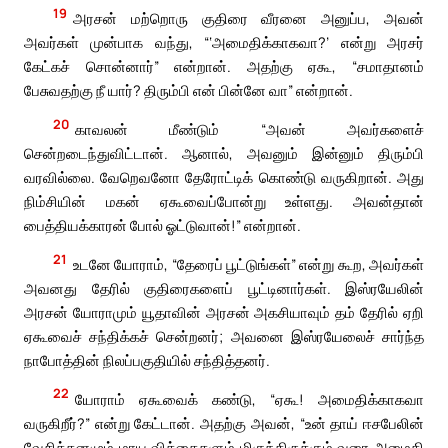
19
அரசன் மற்றொரு குதிரை வீரனை அனுப்ப, அவன்
அவர்கள் முன்பாக வந்து, “‘அமைதிக்காகவா?’ என்று அரசர்
கேட்கச் சொன்னார்” என்றான். அதற்கு ஏகூ, “சமாதானம்
பேசுவதற்கு நீ யார்? திரும்பி என் பின்னே வா” என்றான்.
20
காவலன் மீண்டும் “அவன் அவர்களைச்
சென்றடைந்துவிட்டான். ஆனால், அவனும் இன்னும் திரும்பி
வரவில்லை. வேறெவனோ தேரோட்டிக் கொண்டு வருகிறான். அது
நிம்சியின் மகன் ஏகூவைப்போன்று உள்ளது. அவன்தான்
பைத்தியக்காரன் போல் ஓட்டுவான்!” என்றான்.
21
உடனே யோராம், “தேரைப் பூட்டுங்கள்” என்று கூற, அவர்கள்
அவனது தேரில் குதிரைகளைப் பூட்டினார்கள். இஸ்ரயேலின்
அரசன் யோராமும் யூதாவின் அரசன் அகசியாவும் தம் தேரில் ஏறி
ஏகூவைச் சந்திக்கச் சென்றனர்; அவனை இஸ்ரயேலைச் சார்ந்த
நாபோத்தின் நிலப்பகுதியில் சந்தித்தனர்.
22
யோராம் ஏகூவைக் கண்டு, “ஏகூ! அமைதிக்காகவா
வருகிறீர்?” என்று கேட்டான். அதற்கு அவன், “உன் தாய் ஈசபேலின்
வேசித்தனமும் மாய வித்தைகளும் மிகுந்திருக்கும் வரை அமைதி