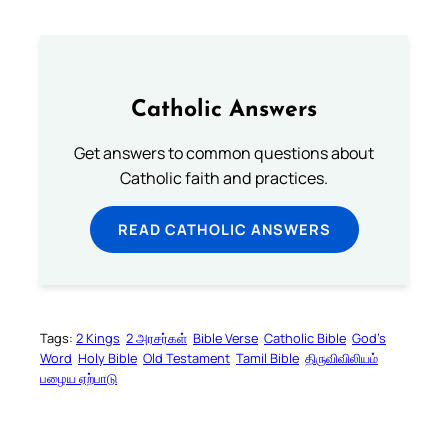
Catholic Answers
Get answers to common questions about
Catholic faith and practices.
READ CATHOLIC ANSWERS
Tags:
2 Kings
2 அரசர்கள்
Bible Verse
Catholic Bible
God’s
Word
Holy Bible
Old Testament
Tamil Bible
திருவிவிலியம்
பழைய ஏற்பாடு