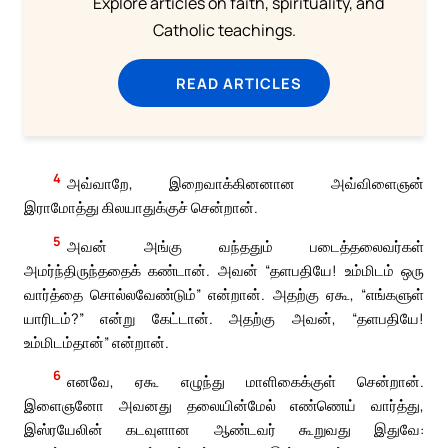
Explore articles on faith, spirituality, and
Catholic teachings.
READ ARTICLES
4
அவ்வாறே, இறைவாக்கினனான அவ்விளைஞன்
இராமோத்து கிலயாதுக்குச் சென்றான்.
5
அவன் அங்கு வந்ததும் படைத்தலைவர்கள்
அமர்ந்திருந்ததைக் கண்டான். அவன் “தளபதியே! உம்மிடம் ஒரு
வார்த்தை சொல்லவேண்டும்” என்றான். அதற்கு ஏகூ, “எங்களுள்
யாரிடம்?” என்று கேட்டான். அதற்கு அவன், “தளபதியே!
உம்மிடம்தான்” என்றான்.
6
எனவே, ஏகூ எழுந்து மாளிகைக்குள் சென்றான்.
இளைஞனோ அவனது தலையின்மேல் எண்ணெய் வார்த்து,
இஸ்ரயேலின் கடவுளான ஆண்டவர் கூறுவது இதுவே: