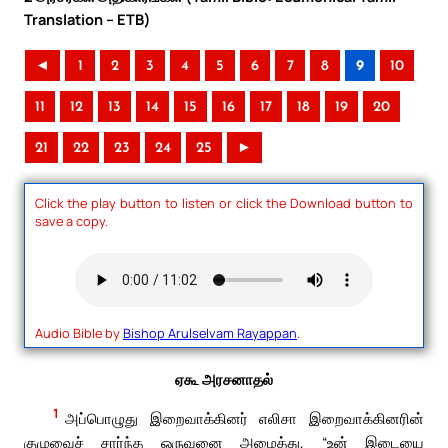
Translation – ETB)
◄
1
2
3
4
5
6
7
8
9
10
11
12
13
14
15
16
17
18
19
20
21
22
23
24
25
►
Click the play button to listen or click the Download button to
save a copy.
Audio Bible by
Bishop Arulselvam Rayappan
.
ஏகூ அரசனாதல்
1
அப்பொழுது இறைவாக்கினர் எலிசா இறைவாக்கினரின்
குழுவைச் சார்ந்த ஒருவனை அழைத்து, “உன் இடையை