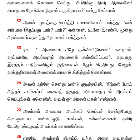
தலைவனைக் கொலை செய்து, சிம்ரிக்கு நிகர் ஆனவனே!
சமாதான நோக்கோடுதான் வருகிறாயா?” என்று கேட்டாள்.
32
அவன் முகத்தை உயர்த்தி பலகணியைப் பார்த்து, “என்
சார்பாக இருப்பது யார்? யார்?” என்றான். உடனே இரண்டு, மூன்று
அண்ணகர் குனிந்து அவனைப் பார்த்தனர்.
33
ஏகூ, “ அவளைக் கீழே தள்ளிவிடுங்கள்” என்றான்.
அவ்வாறே, அவர்களும் அவளைத் தள்ளிவிட்டனர். அவளது
இரத்தம் மதிற்சுவரிலும் குதிரைகள் மீதும் சிதறியது. மேலும்,
அக்குதிரைகள் அவளைக் காலால் மிதித்துக் கொன்றன.
34
அவன் உள்ளே சென்று உண்டு குடித்தபின், “நீங்கள் போய்
அந்தச் சபிக்கப்பட்டவளைத் தகுந்த மரியாதையுடன் அடக்கம்
செய்யுங்கள். ஏனெனில், அவள் ஓர் அரசன் மகள்” என்றான்.
35
அவர்கள் அவளை அடக்கம் செய்யச் சென்றபோது
அவளுடைய மண்டைஓடு, கால்கள், உள்ளங்கைகள் தவிர
வேறொன்றையும் அவர்கள் காணவில்லை.
36
எனவே, அவர்கள் திரும்பி வந்து அதை அவனுக்கு