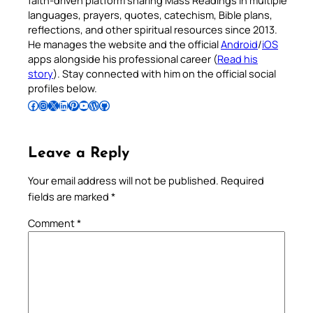
faith-driven platform sharing Mass Readings in multiple
languages, prayers, quotes, catechism, Bible plans,
reflections, and other spiritual resources since 2013.
He manages the website and the official
Android
/
iOS
apps alongside his professional career (
Read his
story
). Stay connected with him on the official social
profiles below.
Follow Pradeep on Facebook
Follow Pradeep on Instagram
Follow Pradeep on X
Follow Pradeep on LinkedIn
Follow Pradeep on Pinterest
Subscribe to Pradeep’s Youtube Channel
Follow Pradeep on WordPress
Follow Pradeep on GitHub
Leave a Reply
Your email address will not be published.
Required
fields are marked
*
Comment
*