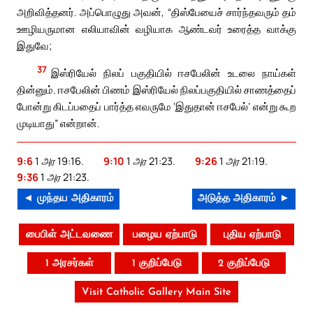
அறிவித்தனர். அப்பொழுது அவன், “திஸ்பேயைச் சார்ந்தவரும் தம்
ஊழியருமான எலியாவின் வழியாக ஆண்டவர் உரைத்த வாக்கு
இதுவே;
37
இஸ்ரியேல் நிலப் பகுதியில் ஈசபேலின் உடலை நாய்கள்
தின்னும். ஈசபேலின் பிணம் இஸ்ரியேல் நிலப்பகுதியில் சாணத்தைப்
போன்று கிடப்பதைப் பார்த்த எவருமே ‘இதுதான் ஈசபேல்’ என்று கூற
முடியாது” என்றான்.
9:6
1 அர 19:16.
9:10
1 அர 21:23.
9:26
1 அர 21:19.
9:36
1 அர 21:23.
◄ முந்தய அதிகாரம்
அடுத்த அதிகாரம் ►
பைபிள் அட்டவணை
பழைய ஏற்பாடு
புதிய ஏற்பாடு
1 அரசர்கள்
1 குறிப்பேடு
2 குறிப்பேடு
Visit Catholic Gallery Main Site