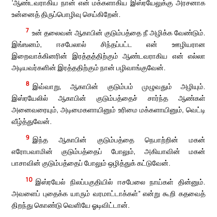
‘ஆண்டவராகிய நான் என் மக்களாகிய இஸ்ரயேலுக்கு அரசனாக
உன்னைத் திருப்பொழிவு செய்கிறேன்.
7
உன் தலைவன் ஆகாபின் குடும்பத்தை நீ அழிக்க வேண்டும்.
இங்ஙனம், ஈசபேலால் சிந்தப்பட்ட என் ஊழியரான
இறைவாக்கினரின் இரத்தத்திற்கும் ஆண்டவராகிய என் எல்லா
அடியவர்களின் இரத்ததிற்கும் நான் பழிவாங்குவேன்.
8
இவ்வாறு, ஆகாபின் குடும்பம் முழுவதும் அழியும்.
இஸ்ரயேலில் ஆகாபின் குடும்பத்தைச் சார்ந்த ஆண்கள்
அனைவரையும், அடிமைகளாயினும் உரிமை மக்களாயினும், வெட்டி
வீழ்த்துவேன்.
9
இந்த ஆகாபின் குடும்பத்தை நெபாற்றின் மகன்
எரோபவாமின் குடும்பத்தைப் போலும், அகியாவின் மகன்
பாசாவின் குடும்பத்தைப் போலும் ஒழித்துக் கட்டுவேன்.
10
இஸ்ரயேல் நிலப்பகுதியில் ஈசபேலை நாய்கள் தின்னும்.
அவளைப் புதைக்க யாரும் வரமாட்டாக்கள்” என்று கூறி கதவைத்
திறந்து கொண்டு வெளியே ஓடிவிட்டான்.