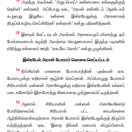
12
அதற்கு அவர்கள், “அது பொய்! உண்மையை எங்களுக்குத்
தெரிவி” என்றனர். அப்போது ஏகூ, “அவன் என்னிடம் ‘ஆண்டவர்
கூறுவது இதுவே: உன்னை இஸ்ரயேலுக்கு அரசனாகத்
திருப்பொழிவு செய்கிறேன்’ என்றான்” என்று பதிலளித்தான்.
13
இதைக் கேட்டவுடன் அவர்கள் அனைவரும் விரைந்து தம்
போர்வையைக் கழற்றி அவற்றை வெறுமையாய் இருந்த படிகளில்
விரித்து எக்காளம் ஊதி, “ஏகூவே அரசர்!” என்று முழங்கினர்.
இஸ்ரயேல் அரசன் யோராம் கொலை செய்யப்படல்
14
நிம்சியின் மகனான யோசபாத்தின் புதல்வன் ஏகூ
யோராமுக்கு எதிராகச் சூழ்ச்சி செய்தான். அப்பொழுது யோராம்
சிரியாவின் மன்னன் அசாவேலுக்கு எதிராக இஸ்ரயேலின் எல்லாப்
படைகளோடும் இராமோத்து கிலயாதை முற்றுகையிட்டிருந்தான்.
15
ஆனால், சிரியாவின் மன்னன் அசாவேலோடு
போரிடுகையில், சிரியரால் பட்ட காயங்களை
ஆற்றிக்கொள்வதற்காக அரசன் யோராம் இஸ்ரயேலுக்குத் திரும்பி
வந்திருந்தான். ஏகூ, “இதை நீங்கள் மனமார விரும்பினால்,
இஸ்ரயேலுக்குப் போய் யாரும் செய்தியைப் பரப்பாதபடி,