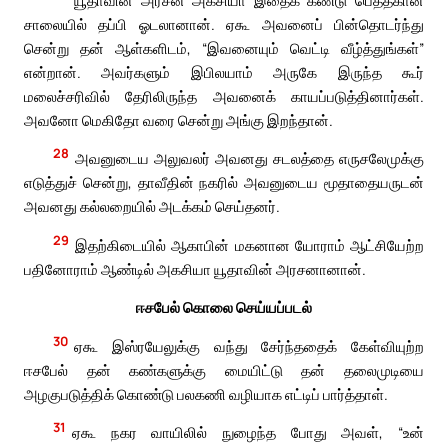
சாலையில் தப்பி ஓடலானான். ஏகூ அவனைப் பின்தொடர்ந்து
சென்று தன் ஆள்களிடம், “இவனையும் வெட்டி வீழ்த்துங்கள்”
என்றான். அவர்களும் இபிலயாம் அருகே இருந்த கூர்
மலைச்சரிவில் தேரிலிருந்த அவனைக் காயப்படுத்தினார்கள்.
அவனோ மெகிதோ வரை சென்று அங்கு இறந்தான்.
28
அவனுடைய அலுவலர் அவனது சடலத்தை எருசலேமுக்கு
எடுத்துச் சென்று, தாவீதின் நகரில் அவனுடைய மூதாதையருடன்
அவனது கல்லறையில் அடக்கம் செய்தனர்.
29
இதற்கிடையில் ஆகாபின் மகனான யோராம் ஆட்சியேற்ற
பதினோராம் ஆண்டில் அகசியா யூதாவின் அரசனானான்.
ஈசபேல் கொலை செய்யப்படல்
30
ஏகூ இஸ்ரயேலுக்கு வந்து சேர்ந்ததைக் கேள்வியுற்ற
ஈசபேல் தன் கண்களுக்கு மையிட்டு தன் தலைமுடியை
அழகுபடுத்திக் கொண்டு பலகணி வழியாக எட்டிப் பார்த்தாள்.
31
ஏகூ நகர வாயிலில் நுழைந்த போது அவள், “உன்