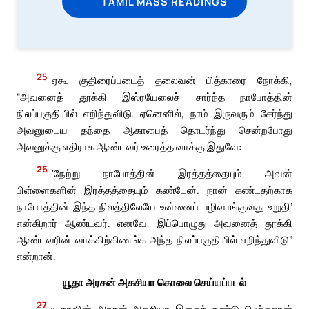
TAMIL MASS READINGS
25
ஏகூ குதிரைப்படைத் தலைவன் பித்காரை நோக்கி,
“அவனைத் தூக்கி இஸ்ரயேலைச் சார்ந்த நாபோத்தின்
நிலப்பகுதியில் எறிந்துவிடு. ஏனெனில், நாம் இருவரும் சேர்ந்து
அவனுடைய தந்தை ஆகாபைத் தொடர்ந்து சென்றபோது
அவனுக்கு எதிராக ஆண்டவர் உரைத்த வாக்கு இதுவே:
26
‘நேற்று நாபோத்தின் இரத்தத்தையும் அவன்
பிள்ளைகளின் இரத்தத்தையும் கண்டேன். நான் கண்டதற்காக
நாபோத்தின் இந்த நிலத்திலேயே உன்னைப் பழிவாங்குவது உறுதி’
என்கிறார் ஆண்டவர். எனவே, இப்பொழுது அவனைத் தூக்கி
ஆண்டவரின் வாக்கிற்கிணங்க அந்த நிலப்பகுதியில் எறிந்துவிடு”
என்றான்.
யூதா அரசன் அகசியா கொலை செய்யப்படல்
27
யூதாவின் அரசன் அகசியா இதைக் கண்டு பெத்தகான்