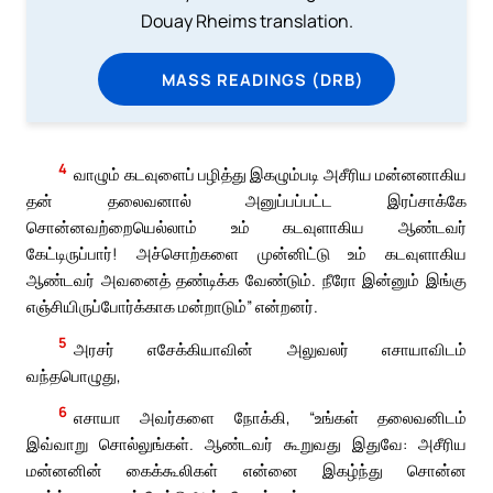
Douay Rheims translation.
MASS READINGS (DRB)
4
வாழும் கடவுளைப் பழித்து இகழும்படி அசீரிய மன்னனாகிய
தன் தலைவனால் அனுப்பப்பட்ட இரப்சாக்கே
சொன்னவற்றையெல்லாம் உம் கடவுளாகிய ஆண்டவர்
கேட்டிருப்பார்! அச்சொற்களை முன்னிட்டு உம் கடவுளாகிய
ஆண்டவர் அவனைத் தண்டிக்க வேண்டும். நீரோ இன்னும் இங்கு
எஞ்சியிருப்போர்க்காக மன்றாடும்” என்றனர்.
5
அரசர் எசேக்கியாவின் அலுவலர் எசாயாவிடம்
வந்தபொழுது,
6
எசாயா அவர்களை நோக்கி, “உங்கள் தலைவனிடம்
இவ்வாறு சொல்லுங்கள். ஆண்டவர் கூறுவது இதுவே: அசீரிய
மன்னனின் கைக்கூலிகள் என்னை இகழ்ந்து சொன்ன