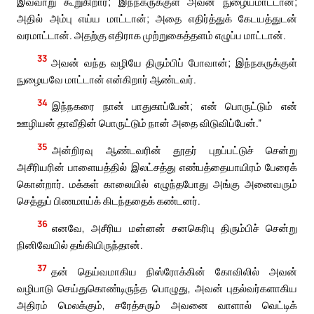
இவ்வாறு கூறுகிறார்; இந்நகருக்குள் அவன் நுழையமாட்டான்;
அதில் அம்பு எய்ய மாட்டான்; அதை எதிர்த்துக் கேடயத்துடன்
வரமாட்டான். அதற்கு எதிராக முற்றுகைத்தளம் எழுப்ப மாட்டான்.
33
அவன் வந்த வழியே திரும்பிப் போவான்; இந்நகருக்குள்
நுழையவே மாட்டான் என்கிறார் ஆண்டவர்.
34
இந்நகரை நான் பாதுகாப்பேன்; என் பொருட்டும் என்
ஊழியன் தாவீதின் பொருட்டும் நான் அதை விடுவிப்பேன்.”
35
அன்றிரவு ஆண்டவரின் தூதர் புறப்பட்டுச் சென்று
அசீரியரின் பாளையத்தில் இலட்சத்து எண்பத்தையாயிரம் பேரைக்
கொன்றார். மக்கள் காலையில் எழுந்தபோது அங்கு அனைவரும்
செத்துப் பிணமாய்க் கிடந்ததைக் கண்டனர்.
36
எனவே, அசீரிய மன்னன் சனகெரிபு திரும்பிச் சென்று
நினிவேயில் தங்கியிருந்தான்.
37
தன் தெய்வமாகிய நிஸ்ரோக்கின் கோவிலில் அவன்
வழிபாடு செய்துகொண்டிருந்த பொழுது, அவன் புதல்வர்களாகிய
அதிரம் மெலக்கும், சரேத்சரும் அவனை வாளால் வெட்டிக்