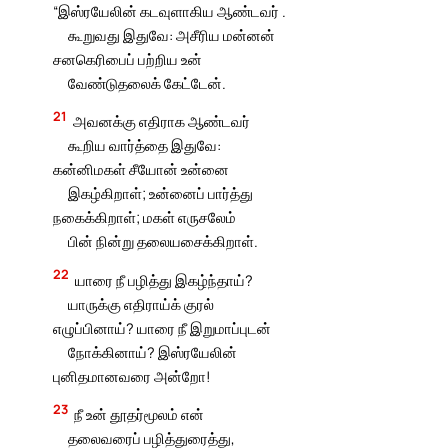
“இஸ்ரயேலின் கடவுளாகிய ஆண்டவர் .
கூறுவது இதுவே: அசீரிய மன்னன்
சனகெரிபைப் பற்றிய உன்
வேண்டுதலைக் கேட்டேன்.
21
அவனக்கு எதிராக ஆண்டவர்
கூறிய வார்த்தை இதுவே:
கன்னிமகள் சீயோன் உன்னை
இகழ்கிறாள்; உன்னைப் பார்த்து
நகைக்கிறாள்; மகள் எருசலேம்
பின் நின்று தலையசைக்கிறாள்.
22
யாரை நீ பழித்து இகழ்ந்தாய்?
யாருக்கு எதிராய்க் குரல்
எழுப்பினாய்? யாரை நீ இறுமாப்புடன்
நோக்கினாய்? இஸ்ரயேலின்
புனிதமானவரை அன்றோ!
23
நீ உன் தூதர்மூலம் என்
தலைவரைப் பழித்துரைத்து,