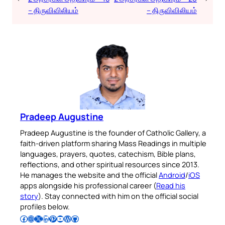
– திருவிவிலியம்
– திருவிவிலியம்
Pradeep Augustine
Pradeep Augustine is the founder of Catholic Gallery, a
faith-driven platform sharing Mass Readings in multiple
languages, prayers, quotes, catechism, Bible plans,
reflections, and other spiritual resources since 2013.
He manages the website and the official
Android
/
iOS
apps alongside his professional career (
Read his
story
). Stay connected with him on the official social
profiles below.
Follow Pradeep on Facebook
Follow Pradeep on Instagram
Follow Pradeep on X
Follow Pradeep on LinkedIn
Follow Pradeep on Pinterest
Subscribe to Pradeep’s Youtube Channel
Follow Pradeep on WordPress
Follow Pradeep on GitHub