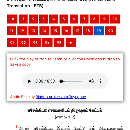
Translation – ETB)
◄
1
2
3
4
5
6
7
8
9
10
11
12
13
14
15
16
17
18
19
20
21
22
23
24
25
►
Click the play button to listen or click the Download button to
save a copy.
Audio Bible by
Bishop Arulselvam Rayappan
.
எசேக்கியா எசாயாவிடம் திருவுளம் கேட்டல்
(எசா 37:1-7)
1
அரசர் எசேக்கியா இதைக் கேட்டு தம் ஆடைகளைக்