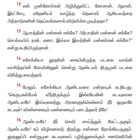
12
என் முன்னோர்கள் அழித்துவிட்ட கோசான், ஆரான்,
இரட்சேபு, ஏதேனியர் வாழ்ந்த தெலாசர் ஆகியவற்றை
அந்நாடுகளின் தெய்வங்களால் விடுவிக்க முடிந்ததா?
13
ஆமாத்தின் மன்னன் எங்கே? அர்பாதின் மன்னன் எங்கே?
செபர்வயிம் நகர், ஏனா, இவ்வா இவற்றின் மன்னர்கள் எங்கே?”
என்று கூறியிருந்தான்.
14
எசேக்கியா தூதரின் கையிலிருந்த மடலை வாங்கி
வாசித்தபின் கோவிலினுள் சென்று ஆண்டவர் திருமுன் மடலை
விரித்து வைத்தார்.
15
மேலும், எசேக்கியா ஆண்டவரை மன்றாடிக் கூறியது:
“கெருபுகள்மேல் வீற்றிருக்கும் இஸ்ரயேலின் கடவுளான
ஆண்டவரே! இவ்வுலகத்து அரசுகளுக்கெல்லாம் நீர் ஒருவரே
கடவுள்! விண்ணையும் மண்ணையும் படைத்தவர் நீரே!
16
ஆண்டவரே! நீர் செவி சாய்த்துக் கேட்டருளும்.
ஆண்டவரே! உம் விழிகளைத் திறந்து என்னை நோக்கியருளும்.
தூதனுப்பி என்றுமுள கடவுளைப் பழித்துரைக்கும் சனகெரிபின்