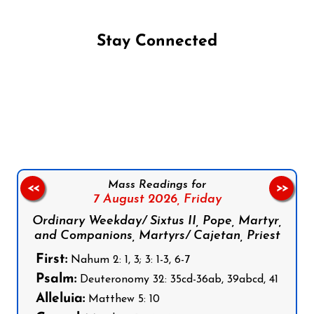
Stay Connected
Follow us on Facebook
Follow us on Instagram
Follow us on X
Subscribe to our YouTube Channel
Follow us on WhatsApp
Mass Readings for
<<
>>
7 August 2026,
Friday
Ordinary Weekday/ Sixtus II, Pope, Martyr,
and Companions, Martyrs/ Cajetan, Priest
First:
Nahum 2: 1, 3; 3: 1-3, 6-7
Psalm:
Deuteronomy 32: 35cd-36ab, 39abcd, 41
Alleluia:
Matthew 5: 10