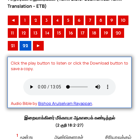
Translation – ETB)
◄
1
2
3
4
5
6
7
8
9
10
11
12
13
14
15
16
17
18
19
20
21
22
►
Click the play button to listen or click the Download button to
save a copy.
Audio Bible by
Bishop Arulselvam Rayappan
.
இறைவாக்கினர் மீக்காயா ஆகாபைக் கண்டித்தல்
(2 குறி 18:2-27)
1
மூன்று ஆண்டுகளாகச் சிரியாவுக்கும்