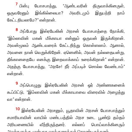
7
பின்பு யோசபாத்து, “ஆண்டவரின் திருவாக்கினருள்,
ஒருவரேனும் இங்கில்லையா? அவரிடமும் இதுபற்றி நாம்
கேட்டறியலாமே?” என்றான்.
8
அப்போது இஸ்ரயேலின் அரசன் யோசபாத்தை நோக்கி,
“இம்லாவின் மகன் மீக்காயா என்னும் ஒருவன் இருக்கிறான்.
அவன்மூலம் ஆண்டவரைக் கேட்டறிந்து கொள்ளலாம். ஆனால்,
அவனை நான் வெறுக்கிறேன். ஏனெனில், அவன் நல்லதையன்று,
தீங்கானதையே எனக்கு இறைவாக்காய் உரைக்கிறான்” என்றான்.
அதற்கு யோசபாத்து, “அரசே! நீர் அப்படிச் சொல்ல வேண்டாம்”
என்றான்.
9
அப்பொழுது இஸ்ரயேலின் அரசன் ஒர் அண்ணகனைக்
கூப்பிட்டு, “இம்லாவின் மகன் மீக்காயாவை விரைவில் அழைத்து
வா” என்றான்.
10
இஸ்ரயேலின் அரசனும், யூதாவின் அரசன் யோசபாத்தும்
சமாரியாவின் வாயில் மண்டபத்தில் அரச உடை பூண்டு தம்தம்
அரியணையில் வீற்றிருந்தனர். எல்லாப் பொய்வாக்கினரும்
அவர்களுக்கு முன்பாக வாக்குரைத்துக் கொண்டிருந்தனர்.