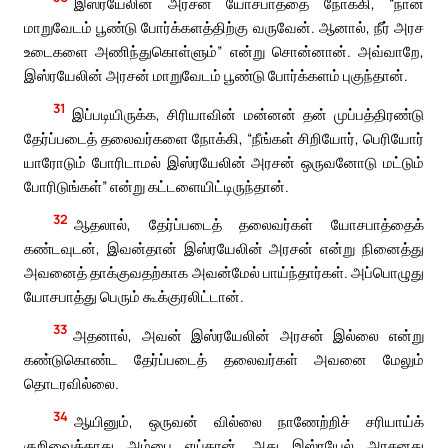
இஸ்ரயேலின் அரசன் யோசபாத்தை நோக்கி, “நான்
மாறுவேடம் பூண்டு போர்க்களத்திற்கு வருவேன். ஆனால், நீர் அரச
உடைகளை அணிந்துகொள்ளும்” என்று சொன்னான். அவ்வாறே,
இஸ்ரயேலின் அரசன் மாறுவேடம் பூண்டு போர்க்களம் புகுந்தான்.
31
இப்படியிருக்க, சிரியாவின் மன்னன் தன் முப்பத்திரண்டு
தேர்ப்படைத் தலைவர்களை நோக்கி, “நீங்கள் சிறியோர், பெரியோர்
யாரோடும் போரிடாமல் இஸ்ரயேலின் அரசன் ஒருவனோடு மட்டும்
போரிடுங்கள்” என்று கட்டளையிட்டிருந்தான்.
32
ஆதலால், தேர்ப்படைத் தலைவர்கள் யோசபாத்தைக்
கண்டவுடன், இவன்தான் இஸ்ரயேலின் அரசன் என்று நினைத்து
அவனைத் தாக்குவதற்காக அவன்மேல் பாய்ந்தார்கள். அப்பொழுது
யோசபாத்து பெரும் கூக்குரலிட்டான்.
33
அதனால், அவன் இஸ்ரயேலின் அரசன் இல்லை என்று
கண்டுகொண்ட தேர்ப்படைத் தலைவர்கள் அவனை மேலும்
தொடரவில்லை.
34
ஆயினும், ஒருவன் வில்லை நாணேற்றிச் சரியாய்க்
குறிவைக்காது அம்பை எய்தான். அது இஸ்ரயேல் அரசனது