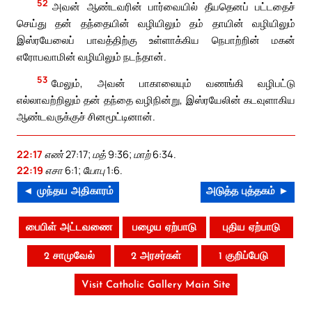
52
அவன் ஆண்டவரின் பார்வையில் தீயதெனப் பட்டதைச்
செய்து தன் தந்தையின் வழியிலும் தம் தாயின் வழியிலும்
இஸ்ரயேலைப் பாவத்திற்கு உள்ளாக்கிய நெபாற்றின் மகன்
எரோபவாமின் வழியிலும் நடந்தான்.
53
மேலும், அவன் பாகாலையும் வணங்கி வழிபட்டு
எல்லாவற்றிலும் தன் தந்தை வழிநின்று, இஸ்ரயேலின் கடவுளாகிய
ஆண்டவருக்குச் சினமூட்டினான்.
22:17
எண் 27:17; மத் 9:36; மாற் 6:34.
22:19
எசா 6:1; யோபு 1:6.
◄ முந்தய அதிகாரம்
அடுத்த புத்தகம் ►
பைபிள் அட்டவணை
பழைய ஏற்பாடு
புதிய ஏற்பாடு
2 சாமுவேல்
2 அரசர்கள்
1 குறிப்பேடு
Visit Catholic Gallery Main Site