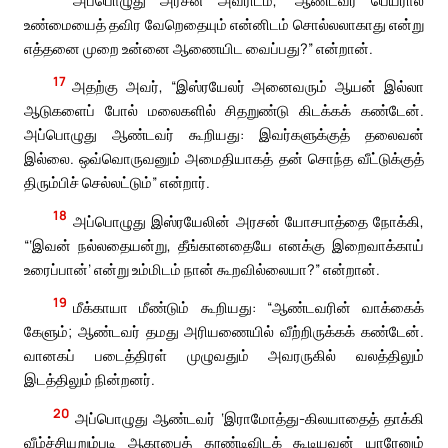
உண்மையைத் தவிர வேறெதையும் என்னிடம் சொல்லலாகாது என்று
எத்தனை முறை உன்னை ஆணையிட வைப்பது?” என்றான்.
17
அதற்கு அவர், “இஸ்ரயேலர் அனைவரும் ஆயன் இல்லா
ஆடுகளைப் போல் மலைகளில் சிதறுண்டு கிடக்கக் கண்டேன்.
அப்பொழுது ஆண்டவர் கூறியது: இவர்களுக்குத் தலைவன்
இல்லை. ஒவ்வொருவனும் அமைதியாகத் தன் சொந்த வீட்டுக்குத்
திரும்பிச் செல்லட்டும்” என்றார்.
18
அப்பொழுது இஸ்ரயேலின் அரசன் யோசபாத்தை நோக்கி,
“‘இவன் நல்லதையன்று, தீங்கானதையே எனக்கு இறைவாக்காய்
உரைப்பான்’ என்று உம்மிடம் நான் கூறவில்லையா?” என்றான்.
19
மீக்காயா மீண்டும் கூறியது: “ஆண்டவரின் வாக்கைக்
கேளும்; ஆண்டவர் தமது அரியணையில் வீற்றிருக்கக் கண்டேன்.
வானகப் படைத்திரள் முழுவதும் அவரருகில் வலத்திலும்
இடத்திலும் நின்றனர்.
20
அப்பொழுது ஆண்டவர் ‘இராமோத்து-கிலயாதைத் தாக்கி
வீழ்ச்சியுறும்படி ஆகாபைத் தூண்டிவிடக் கூடியவன் யாரேனும்