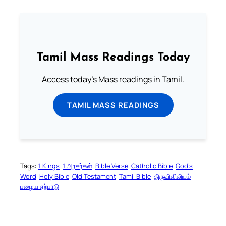
Tamil Mass Readings Today
Access today's Mass readings in Tamil.
TAMIL MASS READINGS
Tags:
1 Kings
1 அரசர்கள்
Bible Verse
Catholic Bible
God’s
Word
Holy Bible
Old Testament
Tamil Bible
திருவிவிலியம்
பழைய ஏற்பாடு