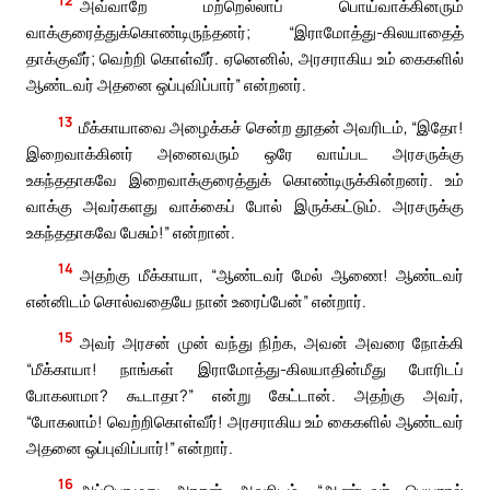
அவ்வாறே மற்றெல்லாப் பொய்வாக்கினரும்
வாக்குரைத்துக்கொண்டிருந்தனர்; “இராமோத்து-கிலயாதைத்
தாக்குவீர்; வெற்றி கொள்வீர். ஏனெனில், அரசராகிய உம் கைகளில்
ஆண்டவர் அதனை ஒப்புவிப்பார்” என்றனர்.
13
மீக்காயாவை அழைக்கச் சென்ற தூதன் அவரிடம், “இதோ!
இறைவாக்கினர் அனைவரும் ஒரே வாய்பட அரசருக்கு
உகந்ததாகவே இறைவாக்குரைத்துக் கொண்டிருக்கின்றனர். உம்
வாக்கு அவர்களது வாக்கைப் போல் இருக்கட்டும். அரசருக்கு
உகந்ததாகவே பேசும்!” என்றான்.
14
அதற்கு மீக்காயா, “ஆண்டவர் மேல் ஆணை! ஆண்டவர்
என்னிடம் சொல்வதையே நான் உரைப்பேன்” என்றார்.
15
அவர் அரசன் முன் வந்து நிற்க, அவன் அவரை நோக்கி
“மீக்காயா! நாங்கள் இராமோத்து-கிலயாதின்மீது போரிடப்
போகலாமா? கூடாதா?” என்று கேட்டான். அதற்கு அவர்,
“போகலாம்! வெற்றிகொள்வீர்! அரசராகிய உம் கைகளில் ஆண்டவர்
அதனை ஒப்புவிப்பார்!” என்றார்.
16
அப்பொழுது அரசன் அவரிடம், “ஆண்டவர் பெயரால்