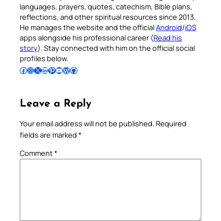
languages, prayers, quotes, catechism, Bible plans,
reflections, and other spiritual resources since 2013.
He manages the website and the official
Android
/
iOS
apps alongside his professional career (
Read his
story
). Stay connected with him on the official social
profiles below.
Follow Pradeep on Facebook
Follow Pradeep on Instagram
Follow Pradeep on X
Follow Pradeep on LinkedIn
Follow Pradeep on Pinterest
Subscribe to Pradeep’s Youtube Channel
Follow Pradeep on WordPress
Follow Pradeep on GitHub
Leave a Reply
Your email address will not be published.
Required
fields are marked
*
Comment
*