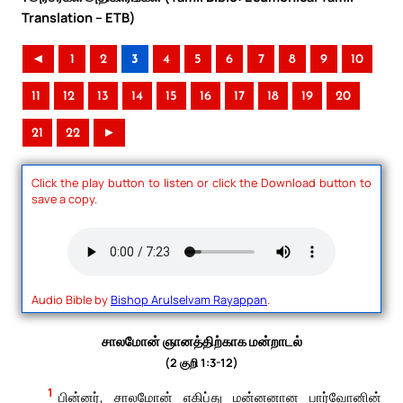
Translation – ETB)
◄
1
2
3
4
5
6
7
8
9
10
11
12
13
14
15
16
17
18
19
20
21
22
►
Click the play button to listen or click the Download button to
save a copy.
Audio Bible by
Bishop Arulselvam Rayappan
.
சாலமோன் ஞானத்திற்காக மன்றாடல்
(2 குறி 1:3-12)
1
பின்னர், சாலமோன் எகிப்து மன்னனான பார்வோனின்