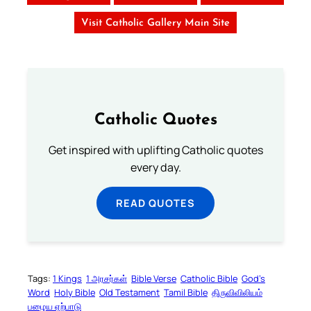
Visit Catholic Gallery Main Site
Catholic Quotes
Get inspired with uplifting Catholic quotes
every day.
READ QUOTES
Tags:
1 Kings
1 அரசர்கள்
Bible Verse
Catholic Bible
God’s
Word
Holy Bible
Old Testament
Tamil Bible
திருவிவிலியம்
பழைய ஏற்பாடு