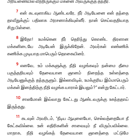
அரியணையில் வீற்றிருக்கும் மகனை அவருக்குத் தந்தீர்.
7
என் கடவுளாகிய ஆண்டவரே, நீர் அடியேனை என் தந்தை
தாவீதுக்குப் பதிலாக அரசனாக்கியுள்ளீர். நான் செய்வதறியாத
சிறு பிள்ளை.
8
இதோ! உமக்கென நீர் தெரிந்து கொண்ட திரளான
மக்களிடையே அடியேன் இருக்கிறேன். அவர்கள் எண்ணிக்
கணிக்க முடியாத மாபெரும் தொகையினர்.
9
எனவே, உம் மக்களுக்கு நீதி வழங்கவும் நன்மை தீமை
பகுத்தறியவும் தேவையான ஞானம் நிறைந்த உள்ளத்தை
அடியேனுக்குத் தந்தருளும். இல்லாவிடில், உமக்குரிய இம்மாபெரும்
மக்கள் இனத்திற்கு நீதி வழங்க யாரால் இயலும்?” என்று கேட்டார்.
10
சாலமோன் இவ்வாறு கேட்டது ஆண்டவருக்கு உகந்ததாய்
இருந்தது.
11
கடவுள் அவரிடம், “நீடிய ஆயுளையோ, செல்வத்தையோ நீ
கேட்கவில்லை. உன் எதிரிகளின் சாவையும் நீ விரும்பவில்லை.
மாறாக, நீதி வழங்கத் தேவையான ஞானத்தை மட்டுமே