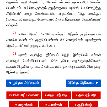
நெஞ்சம் பதறி அரசரிடம், “வேண்டாம் என் தலைவரே! கொல்ல
வேண்டாம். உயிரோடிருக்கும் குழந்தையை அவளிடமே கொடுத்து
விடுங்கள்” என்று வேண்டினாள். மற்றவளோ, “அது எனக்கும்
வேண்டாம்; உனக்கும் வேண்டாம்; அதை இரண்டாக வெட்டுங்கள்”
என்றாள்.
27
உடனே அரசர், “உயிரோடிருக்கும் அந்தக் குழந்தையைக்
கொல்ல வேண்டாம். முதல் பெண்ணிடமே கொடுங்கள். அவள்தான்
அதன் தாய்” என்று முடிவு கூறினார்.
28
அரசர் அளித்த தீர்ப்பைப் பற்றி இஸ்ரயேல் மக்கள்
எல்லாரும் கேள்விப்பட்டனர். நீதித் தீர்ப்பு வழங்குவதற்கெனக்
கடவுள் அருளிய ஞானம் அவரிடம் உள்ளது என்று கண்டு, அவருக்கு
அஞ்சி நடந்தனர்.
◄ முந்தய அதிகாரம்
அடுத்த அதிகாரம் ►
பைபிள் அட்டவணை
பழைய ஏற்பாடு
புதிய ஏற்பாடு
2 சாமுவேல்
2 அரசர்கள்
1 குறிப்பேடு