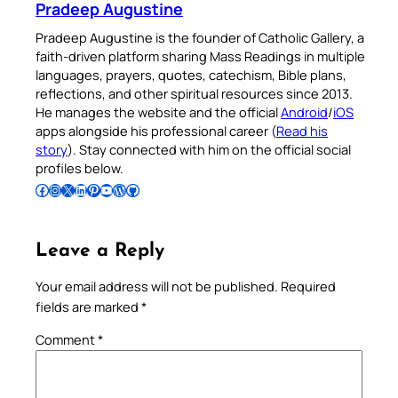
Pradeep Augustine
Pradeep Augustine is the founder of Catholic Gallery, a
faith-driven platform sharing Mass Readings in multiple
languages, prayers, quotes, catechism, Bible plans,
reflections, and other spiritual resources since 2013.
He manages the website and the official
Android
/
iOS
apps alongside his professional career (
Read his
story
). Stay connected with him on the official social
profiles below.
Follow Pradeep on Facebook
Follow Pradeep on Instagram
Follow Pradeep on X
Follow Pradeep on LinkedIn
Follow Pradeep on Pinterest
Subscribe to Pradeep’s Youtube Channel
Follow Pradeep on WordPress
Follow Pradeep on GitHub
Leave a Reply
Your email address will not be published.
Required
fields are marked
*
Comment
*