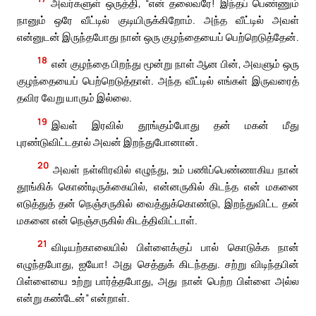
அவர்களுள் ஒருத்தி, “என் தலைவரே! இந்தப் பெண்ணும்
நானும் ஒரே வீட்டில் குடியிருக்கிறோம். அந்த வீட்டில் அவள்
என்னுடன் இருந்தபோது நான் ஒரு குழந்தையைப் பெற்றெடுத்தேன்.
18
என் குழந்தை பிறந்து மூன்று நாள் ஆன பின், அவளும் ஒரு
குழந்தையைப் பெற்றெடுத்தாள். அந்த வீட்டில் எங்கள் இருவரைத்
தவிர வேறு யாரும் இல்லை.
19
இவள் இரவில் தூங்கும்போது தன் மகன் மீது
புரண்டுவிட்டதால் அவன் இறந்துபோனான்.
20
அவள் நள்ளிரவில் எழுந்து, உம் பணிப்பெண்ணாகிய நான்
தூங்கிக் கொண்டிருக்கையில், என்னருகில் கிடந்த என் மகனை
எடுத்துத் தன் நெஞ்சருகில் வைத்துக்கொண்டு, இறந்துவிட்ட தன்
மகனை என் நெஞ்சருகில் கிடத்திவிட்டாள்.
21
விடியற்காலையில் பிள்ளைக்குப் பால் கொடுக்க நான்
எழுந்தபோது, ஐயோ! அது செத்துக் கிடந்தது. சற்று விடிந்தபின்
பிள்ளையை உற்று பார்த்தபோது, அது நான் பெற்ற பிள்ளை அல்ல
என்று கண்டேன்” என்றாள்.