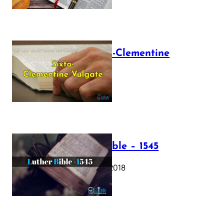
The Sixto-Clementine
Vulgate
July 12, 2025
Luther Bible – 1545
October 17, 2018