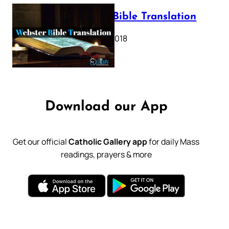
Webster Bible Translation
October 11, 2018
Download our App
Get our official
Catholic Gallery app
for daily Mass
readings, prayers & more