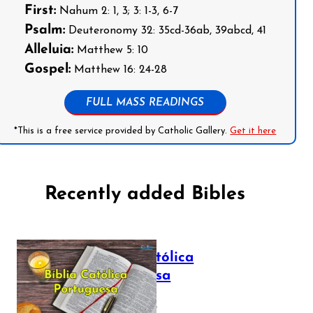
First:
Nahum 2: 1, 3; 3: 1-3, 6-7
Psalm:
Deuteronomy 32: 35cd-36ab, 39abcd, 41
Alleluia:
Matthew 5: 10
Gospel:
Matthew 16: 24-28
FULL MASS READINGS
*This is a free service provided by Catholic Gallery.
Get it here
Recently added Bibles
Bíblia Católica
Portuguesa
July 16, 2025