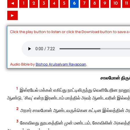
◄
1
2
3
4
5
6
7
8
9
10
11
►
Click the play button to listen or click the Download button to save a
Audio Bible by
Bishop Arulselvam Rayappan
.
சாலமோன் திருக
1
இஸ்ரயேல் மக்கள் எகிப்து நாட்டிலிருந்து வெளியேறின ந
ஆண்டு, ‘சிவு’ என்ற இரண்டாம் மாத்தில் அவர் ஆண்டவரின் இல்லத
2
அரசர் சாலமோன் ஆண்டவருக்கென கட்டின இல்லத்தின் அளவு; 
3
கோவிலது தூயகத்தின் முன் மண்டபம், கோவிலின் அகலத்திற்க