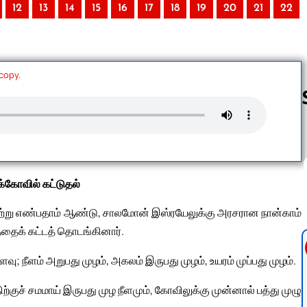
12
13
14
15
16
17
18
19
20
21
22
 copy.
Follow us 
்கோவில் கட்டுதல்
ானூற்று எண்பதாம் ஆண்டு, சாலமோன் இஸ்ரயேலுக்கு அரசரான நான்காம்
்தைக் கட்டத் தொடங்கினார்.
நீளம் அறுபது முழம், அகலம் இருபது முழம், உயரம் முப்பது முழம்.
ுச் சமமாய் இருபது முழ நீளமும், கோவிலுக்கு முன்னால் பத்து முழு