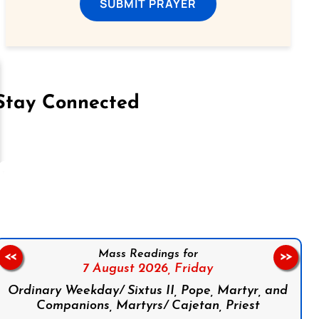
SUBMIT PRAYER
Stay Connected
on Facebook
Follow us on Instagram
Follow us on X
Subscribe to our YouTube Channel
Follow us on WhatsApp
Mass Readings for
<<
>>
7 August 2026,
Friday
Ordinary Weekday/ Sixtus II, Pope, Martyr, and
Companions, Martyrs/ Cajetan, Priest