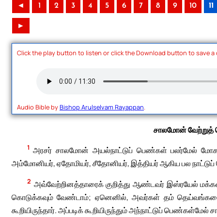
◄
1
2
3
4
5
6
7
8
9
10
11
►
Click the play button to listen or click the Download button to save a
Audio Bible by
Bishop Arulselvam Rayappan
.
சாலமோன் வேற்றுத்
1
அரசர் சாலமோன் அயல்நாட்டுப் பெண்கள் பலர்மேல் மோ
அம்மோனியர், ஏதோமியர், சீதோனியர், இத்தியர் ஆகிய பல நாட்டுப
2
அவ்வேற்றினத்தாரைக் குறித்து ஆண்டவர் இஸ்ரயேல் மக்கள
கொடுக்கவும் வேண்டாம்; ஏனெனில், அவர்கள் தம் தெய்வங்களை
கூறியிருந்தார். அப்படிக் கூறியிருந்தும் அந்நாட்டுப் பெண்கள்மே