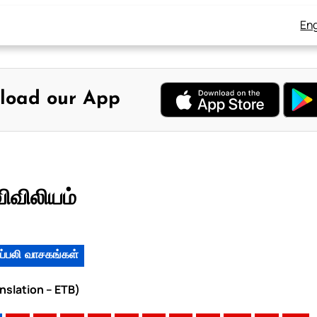
Eng
load our App
விவிலியம்
ப்பலி வாசகங்கள்
anslation – ETB)