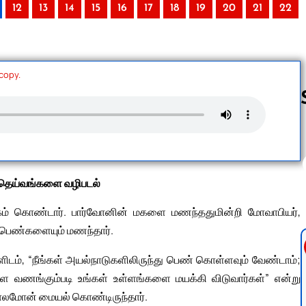
12
13
14
15
16
17
18
19
20
21
22
 copy.
Follow us 
 தெய்வங்களை வழிபடல்
கம் கொண்டார். பார்வோனின் மகளை மணந்ததுமின்றி மோவாபியர்,
் பெண்களையும் மணந்தார்.
ிடம், “நீங்கள் அயல்நாடுகளிலிருந்து பெண் கொள்ளவும் வேண்டாம்;
 வணங்கும்படி உங்கள் உள்ளங்களை மயக்கி விடுவார்கள்” என்று
ல் சாலமோன் மையல் கொண்டிருந்தார்.