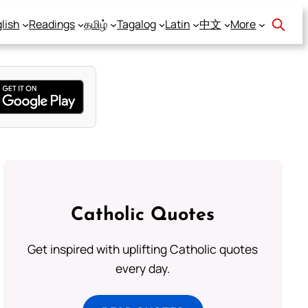
lish
Readings
தமிழ்
Tagalog
Latin
中文
More
Catholic Quotes
Get inspired with uplifting Catholic quotes
every day.