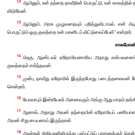
12
ஆயினும், உன் தந்தை தாவீதின் பொருட்டு, உன் காலத்தில
விடுவேன்.
13
ஆயினும், அரசு முழுவதையும் பறித்துவிடாமல், என் அ
பொருட்டும் ஒரு குலத்தை உன் மகனிடம் விட்டுவைப்பேன்” என்றார்.
சாலமோனின
14
பிறகு, ஆண்டவர் ஏதோமியனாகிய அதாது என்பவனைச் 
குலத்தைச் சார்ந்தவன்.
15
முன்பு தாவீது ஏதோமில் இருந்தபோது படைத்தலைவன் யோ
சென்றார்.
16
யோவாபும் இஸ்ரயேலர் அனைவரும் அங்கு ஆறு மாதம் தங்கிய
17
ஆனால், அதாது அவன் தந்தையின் ஏதோமியப் பணியாளருள் 
அவன் சிறு பையனாய் இருந்தான்.
18
அவர்கள் மிதியானிலிருந்து புறப்பட்டுப் பாரானுக்குச் 