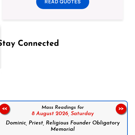
READ QUOTES
Stay Connected
on Facebook
Follow us on Instagram
Follow us on X
Subscribe to our YouTube Channel
Follow us on WhatsApp
Mass Readings for
<<
>>
8 August 2026,
Saturday
Dominic, Priest, Religious Founder Obligatory
Memorial