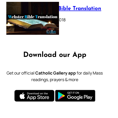
Webster Bible Translation
October 11, 2018
Download our App
Get our official
Catholic Gallery app
for daily Mass
readings, prayers & more