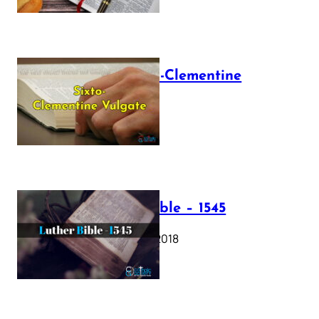
The Sixto-Clementine
Vulgate
July 12, 2025
Luther Bible – 1545
October 17, 2018