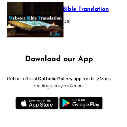
Webster Bible Translation
October 11, 2018
Download our App
Get our official
Catholic Gallery app
for daily Mass
readings, prayers & more