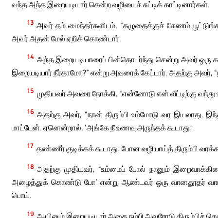
வந்த அந்த இறையடியார் சென்ற வழியைச் சுட்டிக் காட்டினார்கள்.
13
அவர் தம் மைந்தர்களிடம், “கழுதைக்குச் சேணம் பூட்டுங
அவர் அதன் மேல் ஏறிக் கொண்டார்.
14
அந்த இறையடியாரைப் பின்தொடர்ந்து சென்று அவர் ஒரு கரு
இறையடியார் நீர்தாமோ?” என்று அவரைக் கேட்டார். அதற்கு அவர், “
15
முதியவர் அவரை நோக்கி, “என்னோடு என் வீட்டிற்கு வந்து
16
அதற்கு அவர், “நான் திரும்பி உம்மோடு வர இயலாது. இந்
மாட்டேன். ஏனென்றால், ‘அங்கே நீ உணவு அருந்தக் கூடாது;
17
தண்ணீர் குடிக்கக் கூடாது; போன வழியாய்த் திரும்பி வரக்க
18
அதற்கு முதியவர், “உம்மைப் போல் நானும் இறைவாக்கினர
அழைத்துக் கொண்டு போ’ என்று ஆண்டவர் ஒரு வானதூதர் வா
பொய்.
19
ஆயினும் இறையடியார் அதை நம்பி அவரோடு திரும்பிச் சென்ற