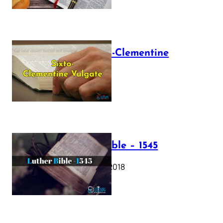
The Sixto-Clementine
Vulgate
July 12, 2025
Luther Bible – 1545
October 17, 2018