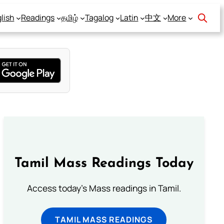
lish
Readings
தமிழ்
Tagalog
Latin
中文
More
Tamil Mass Readings Today
Access today's Mass readings in Tamil.
TAMIL MASS READINGS