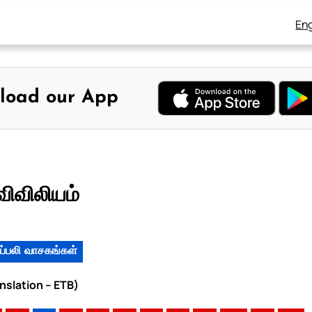
Eng
load our App
விவிலியம்
ப்பலி வாசகங்கள்
anslation – ETB)