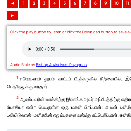
◄
1
2
3
4
5
6
7
8
9
10
11
►
Click the play button to listen or click the Download button to save a
Audio Bible by
Bishop Arulselvam Rayappan
.
1
எரொபவாம் தூபம் காட்டப் பீடத்தருகில் நிற்கையில்,
பெத்தேலுக்கு வந்தார்.
2
ஆண்டவரின் வாக்கிற்கு இணங்க அவர் அப்பீடத்திற்கு எதிராகக
யோசியா என்ற பெயருள்ள ஒரு மகன் பிறப்பான்; அவன் உன்மீ
பலியிடுவான்! மனிதரின் எலும்புகளை உன்மீது சுட்டெரிப்பான், என்க