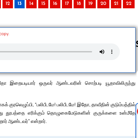
12
13
14
15
16
17
18
19
20
21
22
 copy.
Follow us 
 இதோ இறையடியார் ஒருவர் ஆண்டவரின் சொற்படி யூதாவிலிருந்து
் குரலெழுப்பி, “பலிபீடமே! பலிபீடமே! இதோ, தாவீதின் குடும்பத்தில்
து தூபத்தை எரிக்கும் தொழுகைமேடுகளின் குருக்களை உன்மீதே
ிறார் ஆண்டவர்” என்றார்.