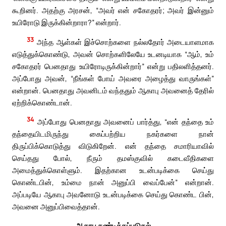
கூறினர். அதற்கு அரசன், “அவர் என் சகோதரர்; அவர் இன்னும்
உயிரோடு இருக்கின்றாரா?” என்றார்.
33
அந்த ஆள்கள் இச்சொற்களை நல்லதோர் அடையாளமாக
எடுத்துக்கொண்டு, அவன் சொற்களிலேயே உடனடியாக “ஆம், உம்
சகோதரர் பெனதாது உயிரோடிருக்கின்றார்” என்று பதிலளித்தனர்.
அப்போது அவன், “நீங்கள் போய் அவரை அழைத்து வாருங்கள்”
என்றான். பெனதாது அவனிடம் வந்ததும் ஆகாபு அவனைத் தேரில்
ஏற்றிக்கொண்டான்.
34
அப்போது பெனதாது அவனைப் பார்த்து, “என் தந்தை உம்
தந்தையிடமிருந்து கைப்பற்றிய நகர்களை நான்
திருப்பிக்கொடுத்து விடுகிறேன். என் தந்தை சமாரியாவில்
செய்தது போல், நீரும் தமஸ்குவில் கடைவீதிகளை
அமைத்துக்கொள்ளும். இதற்கான உடன்படிக்கை செய்து
கொண்டபின், உம்மை நான் அனுப்பி வைப்பேன்” என்றான்.
அப்படியே ஆகாபு அவனோடு உடன்படிக்கை செய்து கொண்ட பின்,
அவனை அனுப்பிவைத்தான்.
ஆகாபு கண்டிக்கப்படுதல்