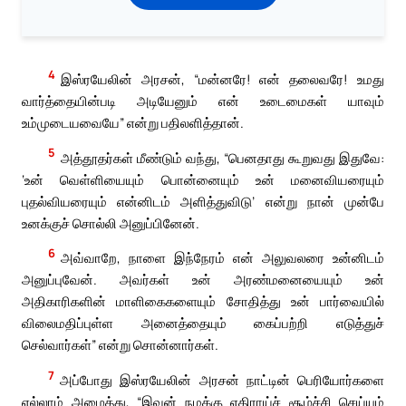
4
இஸ்ரயேலின் அரசன், “மன்னரே! என் தலைவரே! உமது
வார்த்தையின்படி அடியேனும் என் உடைமைகள் யாவும்
உம்முடையவையே” என்று பதிலளித்தான்.
5
அத்தூதர்கள் மீண்டும் வந்து, “பெனதாது கூறுவது இதுவே:
‘உன் வெள்ளியையும் பொன்னையும் உன் மனைவியரையும்
புதல்வியரையும் என்னிடம் அளித்துவிடு’ என்று நான் முன்பே
உனக்குச் சொல்லி அனுப்பினேன்.
6
அவ்வாறே, நாளை இந்நேரம் என் அலுவலரை உன்னிடம்
அனுப்புவேன். அவர்கள் உன் அரண்மனையையும் உன்
அதிகாரிகளின் மாளிகைகளையும் சோதித்து உன் பார்வையில்
விலைமதிப்புள்ள அனைத்தையும் கைப்பற்றி எடுத்துச்
செல்வார்கள்” என்று சொன்னார்கள்.
7
அப்போது இஸ்ரயேலின் அரசன் நாட்டின் பெரியோர்களை
எல்லாம் அழைத்து, “இவன் நமக்கு எதிராய்ச் சூழ்ச்சி செய்யும்