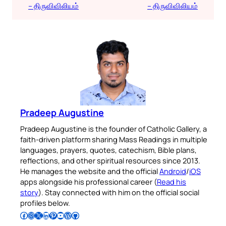
– திருவிவிலியம்
– திருவிவிலியம்
Pradeep Augustine
Pradeep Augustine is the founder of Catholic Gallery, a
faith-driven platform sharing Mass Readings in multiple
languages, prayers, quotes, catechism, Bible plans,
reflections, and other spiritual resources since 2013.
He manages the website and the official
Android
/
iOS
apps alongside his professional career (
Read his
story
). Stay connected with him on the official social
profiles below.
Follow Pradeep on Facebook
Follow Pradeep on Instagram
Follow Pradeep on X
Follow Pradeep on LinkedIn
Follow Pradeep on Pinterest
Subscribe to Pradeep’s Youtube Channel
Follow Pradeep on WordPress
Follow Pradeep on GitHub