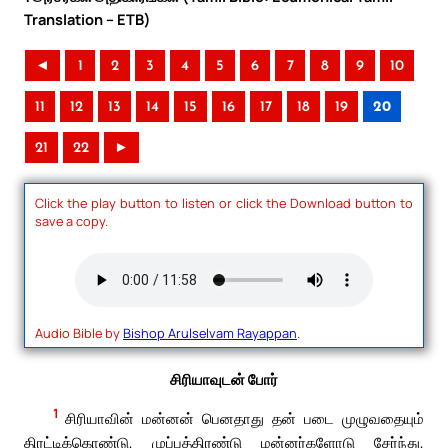
Translation – ETB)
◄
1
2
3
4
5
6
7
8
9
10
11
12
13
14
15
16
17
18
19
20
21
22
►
Click the play button to listen or click the Download button to
save a copy.
Audio Bible by
Bishop Arulselvam Rayappan
.
சிரியாவுடன் போர்
1
சிரியாவின் மன்னன் பெனதாது தன் படை முழுவதையும்
திரட்டிக்கொண்டு, முப்பத்திரண்டு மன்னர்களோடு சேர்ந்து,