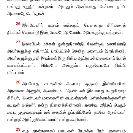
என்பது உறுதி” என்றனர். அவனும் அவர்களது பேச்சை நம்பி
அவ்வாறே செய்தான்.
26
இளவேனிற் காலம் வந்ததும் பெனதாது சிரியரைத்
திரட்டிக் கொண்டு இஸ்ரயேலரோடு போரிட அபேக்குக்கு வந்தான்.
27
இஸ்ரயேல் மக்கள் ஒன்றுதிரண்டு, வேண்டிய உணவோடு
அவர்களுக்கு எதிராய்ப் புறப்பட்டுச் சென்று பளையம் இறங்கினர்.
அவர்களுக்குமுன் இவர்கள் இரு சிறிய ஆட்டு மந்தைகளைப் போல்
காணப்பட்டனர். சிரியரோ அங்குள்ள பகுதியையே நிரப்பி
விட்.டனர்.
28
அப்போது கடவுளின் அடியார் ஒருவர் இஸ்ரயேலின்
அரசனை அணுகி, அவனிடம், “ஆண்டவர் இவ்வாறு கூறுகிறார்:
சிரியர், ‘ஆண்டவர் மலைகளின் கடவுள்தான்; பள்ளத்தாக்குகளின்
கடவுள் அல்லர்’. என்று நினைக்கின்றனர். எனவே, இந்தப் பெரும்
படை முழுவதையும் உன் கையில் ஒப்புவிப்பேன். நானே ஆண்டவர்
என்று நீ அறிந்துகொள்வாய்” என்று கூறினார்.
29
ஏழு நாள்களாகப் படைகள் நேருக்கு நேர் பாளையம்