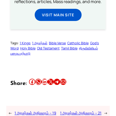
reflections, articles, Mass readings, and more.
VISIT MAIN SITE
Tags:
1 Kings
1 அரசர்கள்
Bible Verse
Catholic Bible
God’s
Word
Holy Bible
Old Testament
Tamil Bible
திருவிவிலியம்
பழைய ஏற்பாடு
Share this article on Facebook
Share this article on WhatsApp
Share this article on LinkedIn
Share this article on X
Share this article on Telegram
Email this Article
Share:
←
1 அரசர்கள் அதிகாரம் – 19
1 அரசர்கள் அதிகாரம் – 21
→