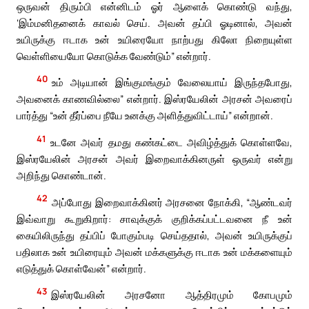
ஒருவன் திரும்பி என்னிடம் ஓர் ஆளைக் கொண்டு வந்து,
‘இம்மனிதனைக் காவல் செய். அவன் தப்பி ஓடினால், அவன்
உயிருக்கு ஈடாக உன் உயிரையோ நாற்பது கிலோ நிறையுள்ள
வெள்ளியையோ கொடுக்க வேண்டும்” என்றார்.
40
உம் அடியான் இங்குமங்கும் வேலையாய் இருந்தபோது,
அவனைக் காணவில்லை” என்றார். இஸ்ரயேலின் அரசன் அவரைப்
பார்த்து “உன் தீர்ப்பை நீயே உனக்கு அளித்துவிட்டாய்” என்றான்.
41
உடனே அவர் தமது கண்கட்டை அவிழ்த்துக் கொள்ளவே,
இஸ்ரயேலின் அரசன் அவர் இறைவாக்கினருள் ஒருவர் என்று
அறிந்து கொண்டான்.
42
அப்போது இறைவாக்கினர் அரசனை நோக்கி, “ஆண்டவர்
இவ்வாறு கூறுகிறார்: சாவுக்குக் குறிக்கப்பட்டவனை நீ உன்
கையிலிருந்து தப்பிப் போகும்படி செய்ததால், அவன் உயிருக்குப்
பதிலாக உன் உயிரையும் அவன் மக்களுக்கு ஈடாக உன் மக்களையும்
எடுத்துக் கொள்வேன்” என்றார்.
43
இஸ்ரயேலின் அரசனோ ஆத்திரமும் கோபமும்