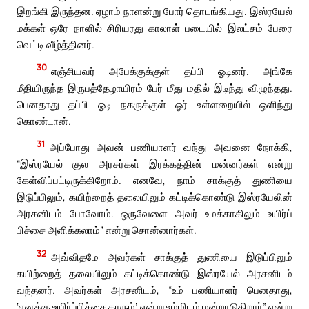
இறங்கி இருந்தன. ஏழாம் நாளன்று போர் தொடங்கியது. இஸ்ரயேல்
மக்கள் ஒரே நாளில் சிரியரது காலாள் படையில் இலட்சம் பேரை
வெட்டி வீழ்த்தினர்.
30
எஞ்சியவர் அபேக்குக்குள் தப்பி ஓடினர். அங்கே
மீதியிருந்த இருபத்தேழாயிரம் பேர் மீது மதில் இடிந்து விழுந்தது.
பெனதாது தப்பி ஓடி நகருக்குள் ஓர் உள்ளறையில் ஒளிந்து
கொண்டான்.
31
அப்போது அவன் பணியாளர் வந்து அவனை நோக்கி,
“இஸ்ரயேல் குல அரசர்கள் இரக்கத்தின் மன்னர்கள் என்று
கேள்விப்பட்டிருக்கிறோம். எனவே, நாம் சாக்குத் துணியை
இடுப்பிலும், கயிற்றைத் தலையிலும் கட்டிக்கொண்டு இஸ்ரயேலின்
அரசனிடம் போவோம். ஒருவேளை அவர் உமக்காகிலும் உயிர்ப்
பிச்சை அளிக்கலாம்” என்று சொன்னார்கள்.
32
அவ்விதமே அவர்கள் சாக்குத் துணியை இடுப்பிலும்
கயிற்றைத் தலையிலும் கட்டிக்கொண்டு இஸ்ரயேல் அரசனிடம்
வந்தனர். அவர்கள் அரசனிடம், “உம் பணியாளர் பெனதாது,
‘எனக்கு உயிர்ப்பிச்சை தாரும்’ என்று உம்மிடம் மன்றாடுகிறார்” என்று