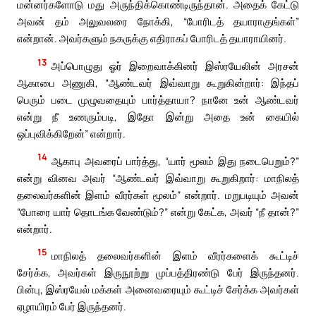
மன்னர்களோடு மது அருந்திக்கொண்டிருந்தான். அதைக் கேட்டு
அவன் தம் அலுவலரை நோக்கி, “போரிடத் தயாராகுங்கள்”
என்றான். அவர்களும் நகருக்கு எதிராகப் போரிடத் தயாராயினர்.
13
அப்பொழுது ஓர் இறைவாக்கினர் இஸ்ரயேலின் அரசன்
ஆகாபை அணுகி, “ஆண்டவர் இவ்வாறு கூறுகின்றார்: இந்தப்
பெரும் படை முழுவதையும் பார்த்தாயா? நானே உன் ஆண்டவர்
என்று நீ உணரும்படி, இதோ இன்று அதை உன் கையில்
ஒப்புவிக்கிறேன்” என்றார்.
14
ஆகாபு அவரைப் பார்த்து, “யார் மூலம் இது நடைபெறும்?”
என்று வினவ அவர் “ஆண்டவர் இவ்வாறு கூறுகிறார்: மாநிலத்
தலைவர்களின் இளம் வீரர்கள் மூலம்” என்றார். மறுபடியும் அவன்
“போரை யார் தொடங்க வேண்டும்?” என்று கேட்க, அவர் “நீ தான்?”
என்றார்.
15
மாநிலத் தலைவர்களின் இளம் வீரர்களைக் கூட்டிச்
சேர்க்க, அவர்கள் இருநூற்று முப்பத்திரண்டு பேர் இருந்தனர்.
பின்பு, இஸ்ரயேல் மக்கள் அனைவரையும் கூட்டிச் சேர்க்க அவர்கள்
ஏழாயிரம் பேர் இருந்தனர்.