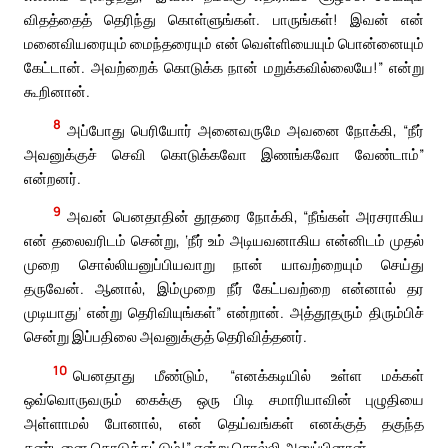
விதத்தைத் தெரிந்து கொள்ளுங்கள். பாருங்கள்! இவன் என்
மனைவியரையும் மைந்தரையும் என் வெள்ளியையும் பொன்னையும்
கேட்டான். அவற்றைக் கொடுக்க நான் மறுக்கவில்லையே!” என்று
கூறினான்.
8
அப்போது பெரியோர் அனைவருமே அவனை நோக்கி, “நீர்
அவனுக்குச் செவி கொடுக்கவோ இணங்கவோ வேண்டாம்”
என்றனர்.
9
அவன் பெனதாதின் தூதரை நோக்கி, “நீங்கள் அரசராகிய
என் தலைவரிடம் சென்று, ‘நீர் உம் அடியவனாகிய என்னிடம் முதல்
முறை சொல்லியனுப்பியவாறு நான் யாவற்றையும் செய்து
தருவேன். ஆனால், இம்முறை நீர் கேட்பவற்றை என்னால் தர
முடியாது’ என்று தெரிவியுங்கள்” என்றான். அத்தூதரும் திரும்பிச்
சென்று இப்பதிலை அவனுக்குத் தெரிவித்தனர்.
10
பெனதாது மீண்டும், “எனக்கடியில் உள்ள மக்கள்
ஒவ்வொருவரும் கைக்கு ஒரு பிடி சமாரியாவின் புழுதியை
அள்ளாமல் போனால், என் தெய்வங்கள் எனக்குத் தகுந்த
தண்டனை கொடுக்கட்டும்!” என்று சொல்லி அனுப்பினான்.