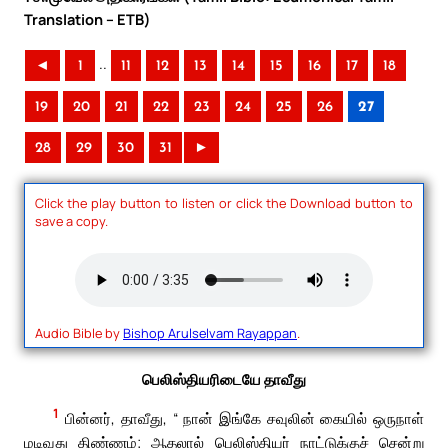
Translation – ETB)
..
◄
1
11
12
13
14
15
16
17
18
19
20
21
22
23
24
25
26
27
28
29
30
31
►
Click the play button to listen or click the Download button to
save a copy.
Audio Bible by
Bishop Arulselvam Rayappan
.
பெலிஸ்தியரிடையே தாவீது
1
பின்னர், தாவீது, “ நான் இங்கே சவுலின் கையில் ஒருநாள்
மடிவது திண்ணம்; ஆதலால் பெலிஸ்தியர் நாட்டுக்குச் சென்று