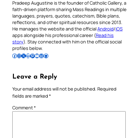
Pradeep Augustine is the founder of Catholic Gallery, a
faith-driven platform sharing Mass Readings in multiple
languages, prayers, quotes, catechism, Bible plans,
reflections, and other spiritual resources since 2013.
He manages the website and the official
Android
/
iOS
apps alongside his professional career (
Read his
story
). Stay connected with him on the official social
profiles below.
Follow Pradeep on Facebook
Follow Pradeep on Instagram
Follow Pradeep on X
Follow Pradeep on LinkedIn
Follow Pradeep on Pinterest
Subscribe to Pradeep’s Youtube Channel
Follow Pradeep on WordPress
Follow Pradeep on GitHub
Leave a Reply
Your email address will not be published.
Required
fields are marked
*
Comment
*