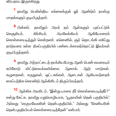
உரியதாய் இருக்கிறது.
7
தாவீது பெலிஸ்திய எல்லைக்குள் ஓர் ஆண்டும் நான்கு
மாதங்களும் குடியிருந்தார்.
8
பின்னர், தாவீதும் அவர் தம் ஆள்களும் புறப்பட்டுக்
கெசூரியர், கிர்சியர், அமலேக்கியர் ஆகியோரைக்
கொள்ளையடித்துச் சென்றனர். ஏனெனில், சூர் தொடங்கி எகிப்து
நாடுவரை உள்ள நிலப்பகுதியில் பண்டைக்காலந்தொட்டு இவர்கள்
குடியிருந்தனர்.
9
தாவீது அந்நாட்டைத் தாக்கியபோது ஆண் பெண் எவரையும்
உயிரோடு விட்டுவைக்கவில்லை; ஆனால், ஆடு மாடுகள்,
கழுதைகள், எருதுகள், ஒட்டகங்கள், ஆடைகள் ஆகியவற்றைக்
கைப்பற்றிக கொண்டு ஆக்கிசிடம் திரும்பிவந்தார்.
10
ஆக்கிசு அவரிடம், “இன்று யாரை நீர் கொள்ளையடித்தீர்?”
என்று கேட்க, தாவீது மறுமொழியாக, “யூதாவின் தென் பகுதியில்”,
அல்லது “எரகுமவேலரின் தென்பகுதியில்,” அல்லது “கேனியரின்
தென்பகுதியியல் கொள்ளையடித்தேன்” என்பார்.