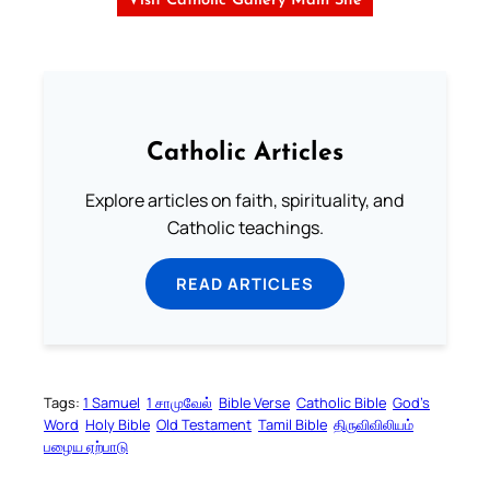
Visit Catholic Gallery Main Site
Catholic Articles
Explore articles on faith, spirituality, and
Catholic teachings.
READ ARTICLES
Tags:
1 Samuel
1 சாமுவேல்
Bible Verse
Catholic Bible
God’s
Word
Holy Bible
Old Testament
Tamil Bible
திருவிவிலியம்
பழைய ஏற்பாடு