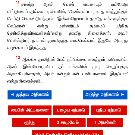
11
தாவீது ஆண் பெண் எவரையும் உயிரோடு
விட்டுவைப்பதில்லை; ஏனெனில், “அவர்கள் யாராவது காத்துக்குச்
செய்தி கொண்டுவந்தால், ‘இவ்வாறெல்லாம் தாவீது எங்களுக்குச்
செய்தான்’ என்று மன்னரிடம் தம்மைப் பற்றித்
தெரிவித்துவிடுவார்கள்”என்று தாவீது நினைத்தார். அவர்
பெலிஸ்தியர் நாட்டில் குடியிருந்த காலமெல்லாம் இதுவே அவரது
வழக்கமாய் இருந்தது.
12
ஆக்கிசு தாவீதின் மேல் நம்பிக்கை வைத்தார்; ஏனெனில்,
அவர் ‘இஸ்ரயேலராகிய தம் மக்களின் முழு வெறுப்புக்கு
ஆளாகியுள்ளதால், அவர் என்றும் என் பணியாளராய் இருப்பார்’
என்று நினைத்தார்.
◄ முந்தய அதிகாரம்
அடுத்த அதிகாரம் ►
பைபிள் அட்டவணை
பழைய ஏற்பாடு
புதிய ஏற்பாடு
ரூத்து
2 சாமுவேல்
1 அரசர்கள்