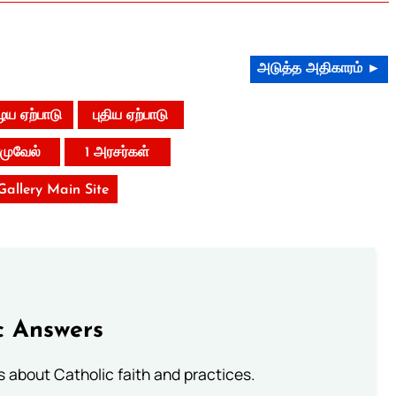
அடுத்த அதிகாரம் ►
ய ஏற்பாடு
புதிய ஏற்பாடு
ாமுவேல்
1 அரசர்கள்
 Gallery Main Site
c Answers
about Catholic faith and practices.