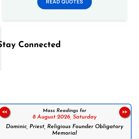
READ QUOTES
Stay Connected
on Facebook
Follow us on Instagram
Follow us on X
Subscribe to our YouTube Channel
Follow us on WhatsApp
Mass Readings for
<<
>>
8 August 2026,
Saturday
Dominic, Priest, Religious Founder Obligatory
Memorial