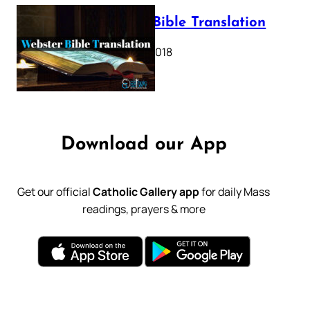
Webster Bible Translation
October 11, 2018
Download our App
Get our official
Catholic Gallery app
for daily Mass
readings, prayers & more