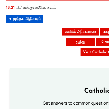
13:21
‘பீம்’ என்பது எபிரேய பாடம்.
◄ முந்தய அதிகாரம்
பைபிள் அட்டவணை
பழை
ரூத்து
2 ச
Visit Catholic
Catholi
Get answers to common questions 