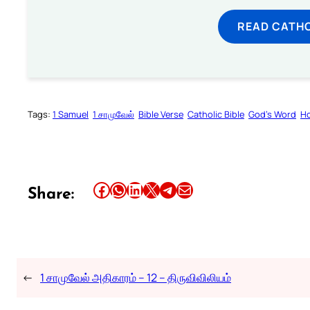
READ CATH
Tags:
1 Samuel
1 சாமுவேல்
Bible Verse
Catholic Bible
God’s Word
Ho
Share this article on Facebook
Share this article on WhatsApp
Share this article on LinkedIn
Share this article on X
Share this article on Telegram
Email this Article
Share:
←
1 சாமுவேல் அதிகாரம் – 12 – திருவிவிலியம்