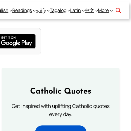
lish
Readings
தமிழ்
Tagalog
Latin
中文
More
Catholic Quotes
Get inspired with uplifting Catholic quotes
every day.