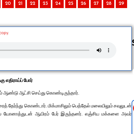
20
21
22
23
24
25
26
27
28
29
 copy.
Follow us 
கு எதிராய்ப் போர்
் ஆண்டு ஆட்சி செய்து கொண்டிருந்தார்.
த் தேர்ந்து கொண்டார். மிக்மாசிலும் பெத்தேல் மலையிலும் சவுலுடன்
ில் யோனாத்துடன் ஆயிரம் பேர் இருந்தனர். எஞ்சிய மக்களை அவர்