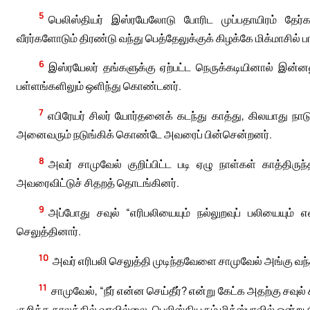
5
பெலிஸ்தியர் இஸ்ரயேலோடு போரிட முப்பதாயிரம் தே
வீரர்களோடும் திரண்டு வந்து பெத்தேலுக்குக் கிழக்கே மிக்மாசில்
6
இஸ்ரயேலர் தங்களுக்கு ஏற்பட்ட நெருக்கடியினால் இன்னல
பள்ளங்களிலும் ஒளிந்து கொண்டனர்.
7
எபிரேயர் சிலர் யோர்தனைக் கடந்து காத்து, கிலயாது நாடு
அனைவரும் நடுங்கிக் கொண்டே அவரைப் பின்சென்றனர்.
8
அவர் சாமுவேல் குறிப்பிட்ட படி ஏழு நாள்கள் காத்திர
அவரைவிட்டுச் சிதறத் தொடங்கினர்.
9
அப்போது சவுல் “எரிபலியையும் நல்லுறவுப் பலியையும
செலுத்தினார்.
10
அவர் எரிபலி செலுத்தி முடிந்தவேளை சாமுவேல் அங்கு வந்த
11
சாமுவேல், “நீர் என்ன செய்தீர்? என்று கேட்க அதற்கு சவுல
குறித்த காலத்தில் வரவில்லை. பெலிஸ்தியரும் மிக்ஸ்பாவில் ஒன்று