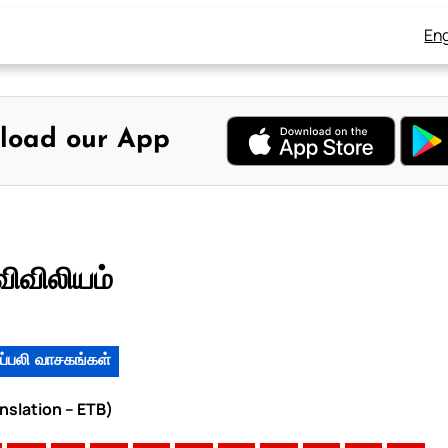
Eng
load our App
விவிலியம்
ப்பலி வாசகங்கள்
anslation – ETB)