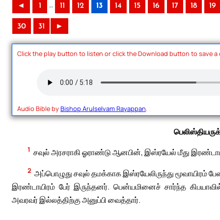
..
◄
1
11
12
13
14
15
16
17
18
19
30
31
►
Click the play button to listen or click the Download button to save a
Audio Bible by
Bishop Arulselvam Rayappan
.
பெலிஸ்தியருக்
1
சவுல் அரசராகி ஓராண்டு ஆனபின், இஸ்ரயேல் மீது இரண்டாம
2
அப்பொழுது சவுல் தமக்காக இஸ்ரயேலிருந்து மூவாயிரம் பேரை
இரண்டாயிரம் பேர் இருந்தனர். பென்யமினைச் சார்ந்த கிபயாவ
அவரவர் இல்லத்திற்கு அனுப்பி வைத்தார்.