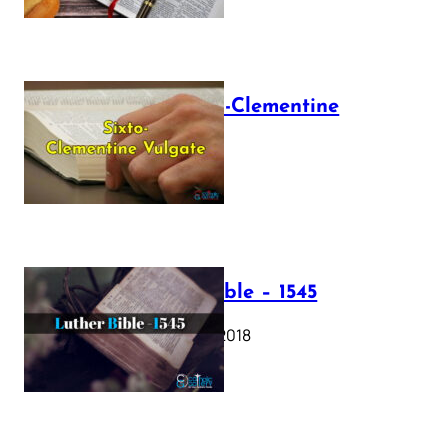
The Sixto-Clementine
Vulgate
July 12, 2025
Luther Bible – 1545
October 17, 2018