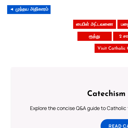
◄ முந்தய அதிகாரம்
பைபிள் அட்டவணை
பழை
ரூத்து
2 ச
Visit Catholic
Catechism 
Explore the concise Q&A guide to Catholic f
READ C