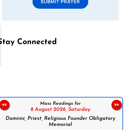
SUBMIT PRAYER
Stay Connected
on Facebook
Follow us on Instagram
Follow us on X
Subscribe to our YouTube Channel
Follow us on WhatsApp
Mass Readings for
<<
>>
8 August 2026,
Saturday
Dominic, Priest, Religious Founder Obligatory
Memorial