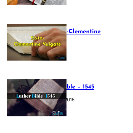
The Sixto-Clementine
Vulgate
July 12, 2025
Luther Bible – 1545
October 17, 2018