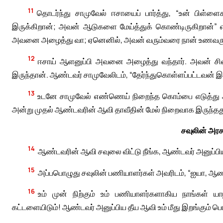
11
தொடர்ந்து சாமுவேல் ஈசாயைப் பார்த்து, “உன் பிள்
இருக்கிறான்; அவன் ஆடுகளை மேய்த்துக் கொண்டிருகிறான்” என
அவனை அழைத்து வா; ஏனெனில், அவன் வரும்வரை நான் உணவருந்த
12
ஈசாய் ஆளனுப்பி அவனை அழைத்து வந்தார். அவன் சி
இருந்தான். ஆண்டவர் சாமுவேலிடம், “தேர்ந்துகொள்ளப்பட்டவன் இ
13
உடனே சாமுவேல் எண்ணெய் நிறைந்த கொம்பை எடுத்து 
அன்று முதல் ஆண்டவரின் ஆவி தாவீதின் மேல் நிறைவாக இருந்தது. ச
சவுலின் அர
14
ஆண்டவரின் ஆவி சவுலை விட்டு நீங்க, ஆண்டவர் அனுப்ப
15
அப்பபொழுது சவுலின் பணியாளர்கள் அவரிடம், “ஐயா, ஆண்
16
உம் முன் நிற்கும் உம் பணியாளர்களாகிய நாங்கள் 
கட்டளையிடும்! ஆண்டவர் அனுப்பிய தீய ஆவி உம் மீது இறங்கும் பொழ