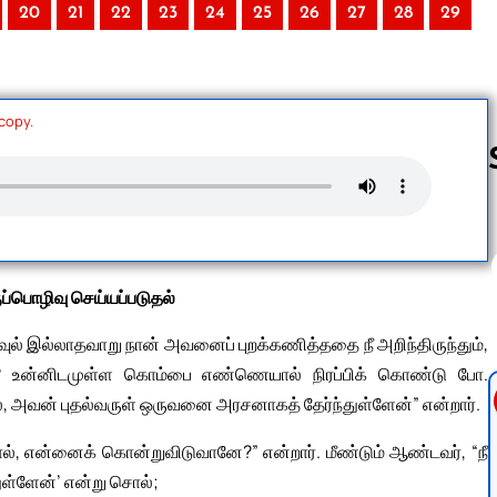
20
21
22
23
24
25
26
27
28
29
 copy.
Follow us 
ுப்பொழிவு செய்யப்படுதல்
் இல்லாதவாறு நான் அவனைப் புறக்கணித்ததை நீ அறிந்திருந்தும்,
்? உன்னிடமுள்ள கொம்பை எண்ணெயால் நிரப்பிக் கொண்டு போ.
், அவன் புதல்வருள் ஒருவனை அரசனாகத் தேர்ந்துள்ளேன்” என்றார்.
்டால், என்னைக் கொன்றுவிடுவானே?” என்றார். மீண்டும் ஆண்டவர், “நீ
துள்ளேன்’ என்று சொல்;