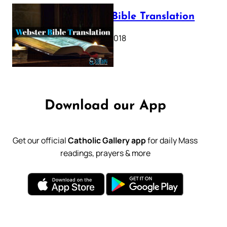
Webster Bible Translation
October 11, 2018
Download our App
Get our official
Catholic Gallery app
for daily Mass
readings, prayers & more