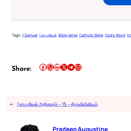
Tags:
1 Samuel
1 சாமுவேல்
Bible Verse
Catholic Bible
God’s Word
Ho
Share this article on Facebook
Share this article on WhatsApp
Share this article on LinkedIn
Share this article on X
Share this article on Telegram
Email this Article
Share:
←
1 சாமுவேல் அதிகாரம் – 15 – திருவிவிலியம்
Pradeep Augustine