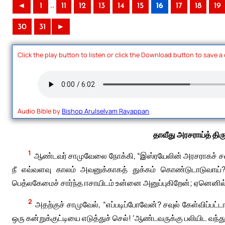
..
◄
1
11
12
13
14
15
16
17
18
19
30
31
►
Click the play button to listen or click the Download button to save a
Audio Bible by
Bishop Arulselvam Rayappan
.
தாவீது அரசராய்த் திர
1
ஆண்டவர் சாமுவேலை நோக்கி, “இஸ்ரயேலின் அரசராகச் சவுல
நீ எவ்வளவு காலம் அவனுக்காகத் துக்கம் கொண்டுடாடுவாய
பெத்லகேமைச் சார்ந்த ஈசாயிடம் உன்னை அனுப்புகிறேன்; ஏனெனில
2
அதற்குச் சாமுவேல், “எப்படிப்போவேன்? சவுல் கேள்விப்பட
ஒரு கன்றுக்குட்டியை எடுத்துச் செல்! ‘ஆண்டவருக்கு பலியிட வந்