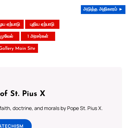
அடுத்த அதிகாரம் ►
ய ஏற்பாடு
புதிய ஏற்பாடு
ாமுவேல்
1 அரசர்கள்
 Gallery Main Site
of St. Pius X
aith, doctrine, and morals by Pope St. Pius X.
ATECHISM