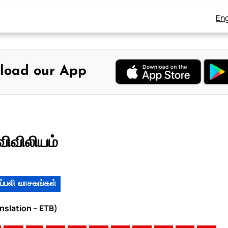
Eng
load our App
விவிலியம்
ப்பலி வாசகங்கள்
anslation – ETB)