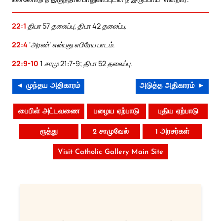
22:1
திபா 57 தலைப்பு; திபா 42 தலைப்பு.
22:4
‘அரண்’ என்பது எபிரேய பாடம்.
22:9-10
1 சாமு 21:7-9; திபா 52 தலைப்பு.
◄ முந்தய அதிகாரம்
அடுத்த அதிகாரம் ►
பைபிள் அட்டவணை
பழைய ஏற்பாடு
புதிய ஏற்பாடு
ரூத்து
2 சாமுவேல்
1 அரசர்கள்
Visit Catholic Gallery Main Site