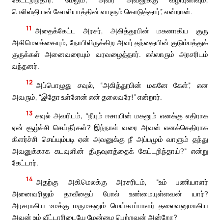
பெலிஸ்தியன் கோலியாத்தின் வாளும் கொடுத்தார்”, என்றான்.
11
அதைக்கேட்ட அரசர், அகித்தூபின் மகனாகிய குரு
அகிமெலக்கையும், நோபிலிருக்கிற அவர் தந்தையின் குடும்பத்துக்
குருக்கள் அனைவரையும் வரவழைத்தார். எல்லாரும் அரசரிடம்
வந்தனர்.
12
அப்பொழுது சவுல், “அகித்தூபின் மகனே கேள்”, என
அவரும், “இதோ உள்ளேன் என் தலைவரே!” என்றார்.
13
சவுல் அவரிடம், “நீயும் ஈசாயின் மகனும் எனக்கு எதிராக
ஏன் சூழ்ச்சி செய்தீர்கள்? இந்நாள் வரை அவன் எனக்கெதிராக
கிளர்ச்சி செய்யும்படி ஏன் அவனுக்கு நீ அப்பமும் வாளும் தந்து
அவனுக்காக கடவுளின் திருவுளத்தைக் கேட்டறிந்தாய்?” என்று
கேட்டார்.
14
அதற்கு அகிமெலக்கு அரசரிடம், “உம் பணியாளர்
அனைவரிலும் தாவீதைப் போல் உண்மையுள்ளவன் யார்?
அரசராகிய உமக்கு மருமகனும் மெய்காப்பாளர் தலைவனுமாகிய
அவன் உம் வீட்டாரிடையே மேன்மை பெற்றவன் அன்றோ?