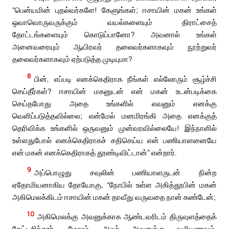
“பென்யமின் புதல்வர்களே! கேளுங்கள்; ஈசாயின் மகன் உங்கள்
ஒவாவொருவருக்கும் வயல்களையும் திராட்சைத்
தோட்டங்களையும் கொடுப்பானோ? அவனால் உங்கள்
அனைவரையும் ஆயிரவர் தலைவர்களாகவும் நூற்றுவர்
தலைவர்களாகவும் ஏற்படுத்த முடியுமா?
8
பின், எப்படி எனக்கெதிராக நீங்கள் எல்லோரும் சூழ்ச்சி
செய்தீர்கள்? ஈசாயின் மகனுடன் என் மகன் உடன்படிக்கை
செய்தபோது அதை உங்களில் எவனும் எனக்கு
வெளிப்படுத்தவில்லை; என்மேல் மனமிரங்கி அதை எனக்குத்
தெரிவிக்க உங்களில் ஒருவனும் முன்வரவில்லையே! இந்நாளில்
உள்ளதுபோல் எனக்கெதிராகச் சதிசெய்ய என் பணியாளனையே
என் மகன் எனக்கெதிராகத் தூண்டிவிட்டான்” என்றார்.
9
அப்பொழுது சவுலின் பணியாளருடன் நின்ற
ஏதோமியனாகிய தோயோகு, “நோபில் உள்ள அகித்தூபின் மகன்
அகிமெலக்கிடம் ஈசாயின் மகன் தாவீது வருவதை நான் கண்டேன்;
10
அகிமெலக்கு அவனுக்காக ஆண்டவரிடம் திருவுளத்தைக்
கேட்டறிந்தார். மேலும், அவர் அவனுக்கு வழியுணவும்,