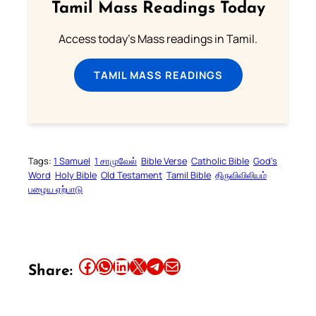
Tamil Mass Readings Today
Access today's Mass readings in Tamil.
TAMIL MASS READINGS
Tags:
1 Samuel
1 சாமுவேல்
Bible Verse
Catholic Bible
God’s
Word
Holy Bible
Old Testament
Tamil Bible
திருவிவிலியம்
பழைய ஏற்பாடு
Share this article on Facebook
Share this article on WhatsApp
Share this article on LinkedIn
Share this article on X
Share this article on Telegram
Email this Article
Share: