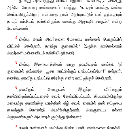
தாவீது அங்கிருந்து மோவாபிலுள்ள மிஸ்பேக்குச் சென்று,
அங்கே மோவாபு மன்னனைப் பார்த்து, “கடவுள் எனக்கு என்ன
செய்யவிருக்கிறார் என்பதை நான் அறியுமட்டும் என் தந்தையும்
தாயும் உம்மிடம் தங்கியிருக்க எனக்கு அனுமதி தாரும்,” என்று
வேண்டினார்.
4
பின்பு, அவர் அவர்களை மோவாபு மன்னன் பொறுப்பில்
விட்டுச் சென்றார். தாவீது குகையில்* இருந்த நாளெல்லாம்
அவர்கள் மன்னனிடம் தங்கியிருந்தனர்.
5
பின்பு, இறைவாக்கினர் காது தாவீதைக் கண்டு, “நீ
குகையில் தங்காதே! யூதா நாட்டுக்குப் புறப்பட்டுப்போ!” என்றார்.
எனவே, தாவீது புறப்பட்டு எரேத்து என்ற காட்டிற்குச் சென்றார்.
6
தாவீதும் அவருடன் இருந்த வீரர்களும்
கண்டுபிடிக்கப்பட்டதைச் சவுல் கேள்விப்பட்டார். கிபயாவிலிருந்த
மலைமீது தமாரிஸ்கு மரத்தின் கீழ் சவுல் கையில் தன் ஈட்டியை
வைத்துக் கொண்டு அமர்ந்திருந்தார். அவருடைய எல்லா
அலுவலர்களும் அவரைச் சூழ்ந்து நின்றனர்.
7
சவுல் தன்னைச் சூழ்ந்து நின்ற பணியாளர்களை நோக்கி,