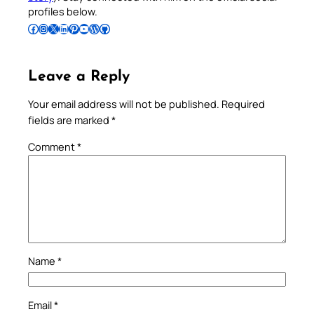
profiles below.
Follow Pradeep on Facebook
Follow Pradeep on Instagram
Follow Pradeep on X
Follow Pradeep on LinkedIn
Follow Pradeep on Pinterest
Subscribe to Pradeep’s Youtube Channel
Follow Pradeep on WordPress
Follow Pradeep on GitHub
Leave a Reply
Your email address will not be published.
Required
fields are marked
*
Comment
*
Name
*
Email
*