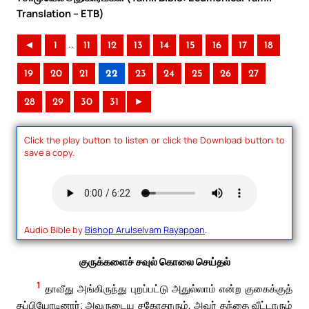
Translation – ETB)
..
◄
1
11
12
13
14
15
16
17
18
19
20
21
22
23
24
25
26
27
28
29
30
31
►
Click the play button to listen or click the Download button to
save a copy.
Audio Bible by
Bishop Arulselvam Rayappan
.
குருக்களைச் சவுல் கொலை செய்தல்
1
தாவீது அங்கிருந்து புறப்பட்டு அதுல்லாம் என்ற குகைக்குத்
தப்பியோடினார்; அவருடைய சகோதரரும், அவர் தந்தை வீட்டாரும்