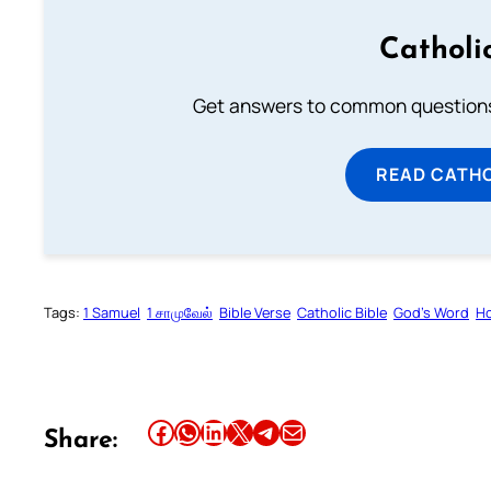
Catholi
Get answers to common questions 
READ CATH
Tags:
1 Samuel
1 சாமுவேல்
Bible Verse
Catholic Bible
God’s Word
Ho
Share this article on Facebook
Share this article on WhatsApp
Share this article on LinkedIn
Share this article on X
Share this article on Telegram
Email this Article
Share: