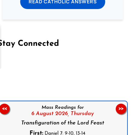
READ CATHOLIC ANSWERS
Stay Connected
on Facebook
Follow us on Instagram
Follow us on X
Subscribe to our YouTube Channel
Follow us on WhatsApp
Mass Readings for
<<
>>
6 August 2026,
Thursday
Transfiguration of the Lord Feast
First:
Daniel 7: 9-10, 13-14