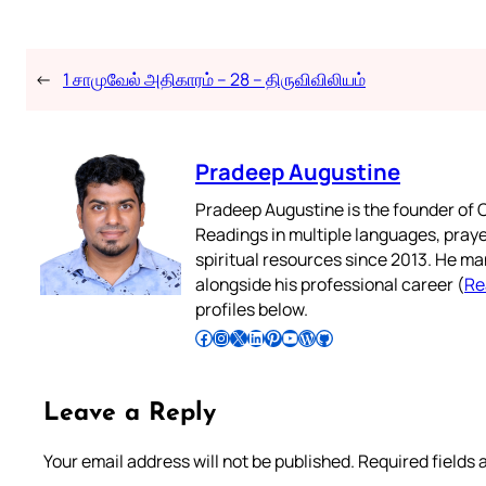
←
1 சாமுவேல் அதிகாரம் – 28 – திருவிவிலியம்
Pradeep Augustine
Pradeep Augustine is the founder of C
Readings in multiple languages, praye
spiritual resources since 2013. He ma
alongside his professional career (
Re
profiles below.
Follow Pradeep on Facebook
Follow Pradeep on Instagram
Follow Pradeep on X
Follow Pradeep on LinkedIn
Follow Pradeep on Pinterest
Subscribe to Pradeep’s Youtube Channel
Follow Pradeep on WordPress
Follow Pradeep on GitHub
Leave a Reply
Your email address will not be published.
Required fields