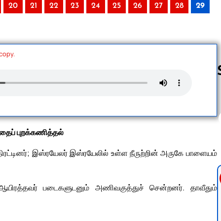
20
21
22
23
24
25
26
27
28
29
 copy.
Follow us 
ீதைப் புறக்கணித்தல்
ரட்டினர்; இஸ்ரயேலர் இஸ்ரயேலில் உள்ள நீருற்றின் அருகே பாளையம்
ஆயிரத்தவர் படைகளுடனும் அணிவகுத்துச் சென்றனர். தாவீதும்