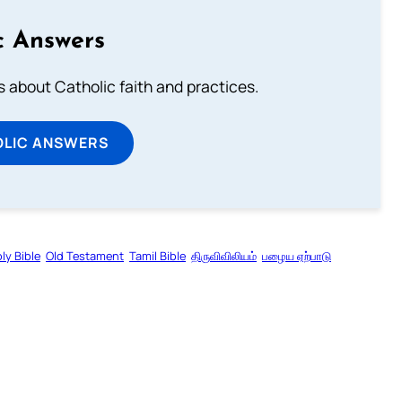
c Answers
about Catholic faith and practices.
OLIC ANSWERS
ly Bible
Old Testament
Tamil Bible
திருவிவிலியம்
பழைய ஏற்பாடு