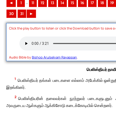
..
◄
1
11
12
13
14
15
16
17
18
19
30
31
►
Click the play button to listen or click the Download button to save a
Audio Bible by
Bishop Arulselvam Rayappan
.
பெலிஸ்தியர் தாவ
1
பெலிஸ்தியர் தங்கள் படைகளை எல்லாம் அபேக்கில் ஒன்றுதி
இறங்கினர்.
2
பெலிஸ்தியரின் தலைவர்கள் நூற்றுவர் படைகளுடனும் 
அவருடைய ஆள்களும் ஆக்கிசோடு கடைக்கோடியில் சென்றனர்.