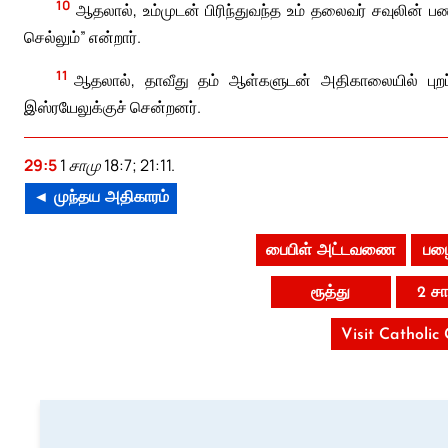
10
ஆதலால், உம்முடன் பிரிந்துவந்த உம் தலைவர் சவுலின் பணி
செல்லும்” என்றார்.
11
ஆதலால், தாவீது தம் ஆள்களுடன் அதிகாலையில் புறப்பட்
இஸ்ரயேலுக்குச் சென்றனர்.
29:5
1 சாமு 18:7; 21:11.
◄ முந்தய அதிகாரம்
பைபிள் அட்டவணை
பழை
ரூத்து
2 ச
Visit Catholic