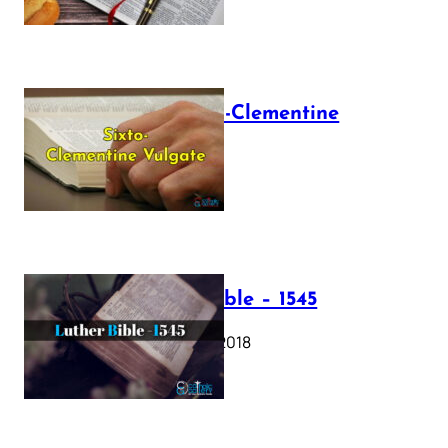
The Sixto-Clementine
Vulgate
July 12, 2025
Luther Bible – 1545
October 17, 2018