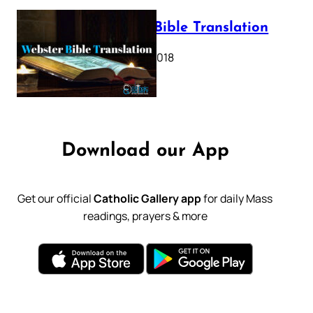
Webster Bible Translation
October 11, 2018
Download our App
Get our official
Catholic Gallery app
for daily Mass
readings, prayers & more