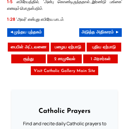
1:5
எபிரேயத்தில், ‘அன்பு கொண்டிருந்ததால்…இரண்டு பங்கை’
எனவும் பொருள்படும்.
1:28
‘அவர்’ என்பது எபிரேய பாடம்.
◄முந்தய புத்தகம்
அடுத்த அதிகாரம் ►
பைபிள் அட்டவணை
பழைய ஏற்பாடு
புதிய ஏற்பாடு
ரூத்து
2 சாமுவேல்
1 அரசர்கள்
Visit Catholic Gallery Main Site
Catholic Prayers
Find and recite daily Catholic prayers to