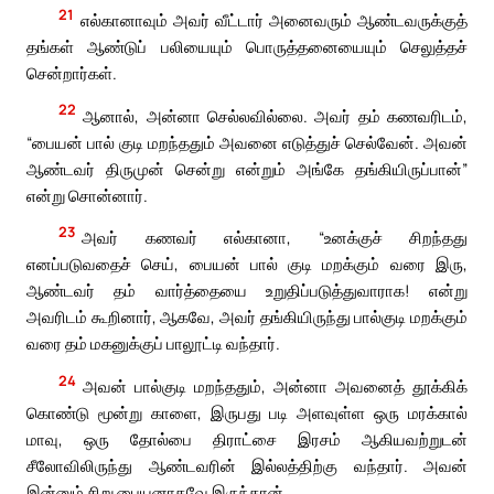
21
எல்கானாவும் அவர் வீட்டார் அனைவரும் ஆண்டவருக்குத்
தங்கள் ஆண்டுப் பலியையும் பொருத்தனையையும் செலுத்தச்
சென்றார்கள்.
22
ஆனால், அன்னா செல்லவில்லை. அவர் தம் கணவரிடம்,
“பையன் பால் குடி மறந்ததும் அவனை எடுத்துச் செல்வேன். அவன்
ஆண்டவர் திருமுன் சென்று என்றும் அங்கே தங்கியிருப்பான்”
என்று சொன்னார்.
23
அவர் கணவர் எல்கானா, “உனக்குச் சிறந்தது
எனப்படுவதைச் செய், பையன் பால் குடி மறக்கும் வரை இரு,
ஆண்டவர் தம் வார்த்தையை உறுதிப்படுத்துவாராக! என்று
அவரிடம் கூறினார், ஆகவே, அவர் தங்கியிருந்து பால்குடி மறக்கும்
வரை தம் மகனுக்குப் பாலூட்டி வந்தார்.
24
அவன் பால்குடி மறந்ததும், அன்னா அவனைத் தூக்கிக்
கொண்டு மூன்று காளை, இருபது படி அளவுள்ள ஒரு மரக்கால்
மாவு, ஒரு தோல்பை திராட்சை இரசம் ஆகியவற்றுடன்
சீலோவிலிருந்து ஆண்டவரின் இல்லத்திற்கு வந்தார். அவன்
இன்னும் சிறு பையனாகவே இருந்தான்.