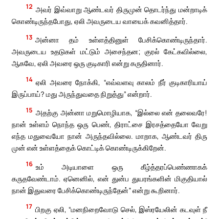
12
அவர் இவ்வாறு ஆண்டவர் திருமுன் தொடர்ந்து மன்றாடிக்
கொண்டிருந்தபோது, ஏலி அவருடைய வாயைக் கவனித்தார்.
13
அன்னா தம் உள்ளத்தினுள் பேசிக்கொண்டிருந்தார்.
அவருடைய உதடுகள் மட்டும் அசைந்தன; குரல் கேட்கவில்லை,
ஆகவே, ஏலி அவரை ஒரு குடிகாரி என்று கருதினார்.
14
ஏலி அவரை நோக்கி, “எவ்வளவு காலம் நீர் குடிகாரியாய்
இருப்பாய்? மது அருந்துவதை நிறுத்து” என்றார்.
15
அதற்கு அன்னா மறுமொழியாக, “இல்லை என் தலைவரே!
நான் உள்ளம் நொந்த ஒரு பெண், திராட்சை இரசத்தையோ வேறு
எந்த மதுவையோ நான் அருந்தவில்லை. மாறாக, ஆண்டவர் திரு
முன் என் உள்ளத்தைக் கொட்டிக் கொண்டிருக்கிறேன்.
16
உம் அடியாளை ஒரு கீழ்த்தரப்பெண்ணாகக்
கருதவேண்டாம். ஏனெனில், என் துன்ப துயரங்களின் மிகுதியால்
நான் இதுவரை பேசிக்கொண்டிருந்தேன்” என்று கூறினார்.
17
பிறகு ஏலி, “மனநிறைவோடு செல், இஸ்ரயேலின் கடவுள் நீ