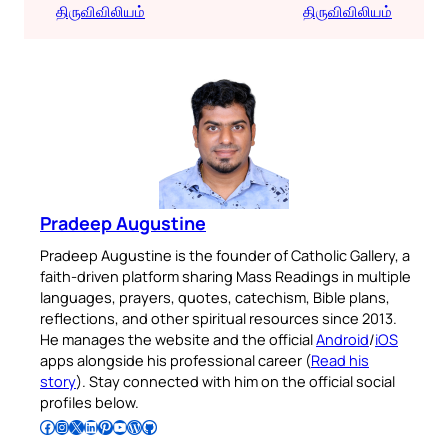
திருவிவிலியம்
திருவிவிலியம்
Pradeep Augustine
Pradeep Augustine is the founder of Catholic Gallery, a
faith-driven platform sharing Mass Readings in multiple
languages, prayers, quotes, catechism, Bible plans,
reflections, and other spiritual resources since 2013.
He manages the website and the official
Android
/
iOS
apps alongside his professional career (
Read his
story
). Stay connected with him on the official social
profiles below.
Follow Pradeep on Facebook
Follow Pradeep on Instagram
Follow Pradeep on X
Follow Pradeep on LinkedIn
Follow Pradeep on Pinterest
Subscribe to Pradeep’s Youtube Channel
Follow Pradeep on WordPress
Follow Pradeep on GitHub