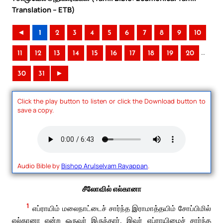
Translation – ETB)
◄
1
2
3
4
5
6
7
8
9
10
..
11
12
13
14
15
16
17
18
19
20
30
31
►
Click the play button to listen or click the Download button to
save a copy.
Audio Bible by
Bishop Arulselvam Rayappan
.
சீலோவில் எல்கானா
1
எப்ராயிம் மலைநாட்டைச் சார்ந்த இராமாத்தயிம் சோப்பிமில்
எல்கானா என்ற ஒருவர் இருந்தார். இவர் எப்ராயிமைச் சார்ந்த