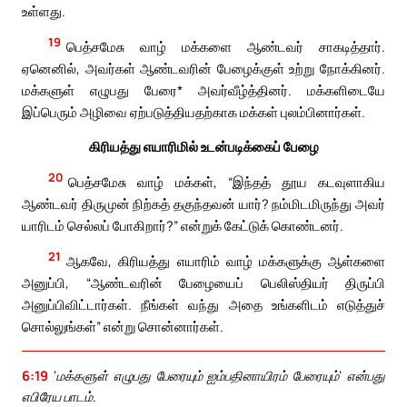
உள்ளது.
19
பெத்சமேசு வாழ் மக்களை ஆண்டவர் சாகடித்தார்.
ஏனெனில், அவர்கள் ஆண்டவரின் பேழைக்குள் உற்று நோக்கினர்.
மக்களுள் எழுபது பேரை* அவர்வீழ்த்தினர். மக்களிடையே
இப்பெரும் அழிவை ஏற்படுத்தியதற்காக மக்கள் புலம்பினார்கள்.
கிரியத்து எயாரிமில் உடன்படிக்கைப் பேழை
20
பெத்சமேசு வாழ் மக்கள், “இந்தத் தூய கடவுளாகிய
ஆண்டவர் திருமுன் நிற்கத் தகுந்தவன் யார்? நம்மிடமிருந்து அவர்
யாரிடம் செல்லப் போகிறார்?” என்றுக் கேட்டுக் கொண்டனர்.
21
ஆகவே, கிரியத்து எயாரிம் வாழ் மக்களுக்கு ஆள்களை
அனுப்பி, “ஆண்டவரின் பேழையைப் பெலிஸ்தியர் திருப்பி
அனுப்பிவிட்டார்கள். நீங்கள் வந்து அதை உங்களிடம் எடுத்துச்
சொல்லுங்கள்” என்று சொன்னார்கள்.
6:19
‘மக்களுள் எழுபது பேரையும் ஐம்பதினாயிரம் பேரையும்’ என்பது
எபிரேய பாடம்.