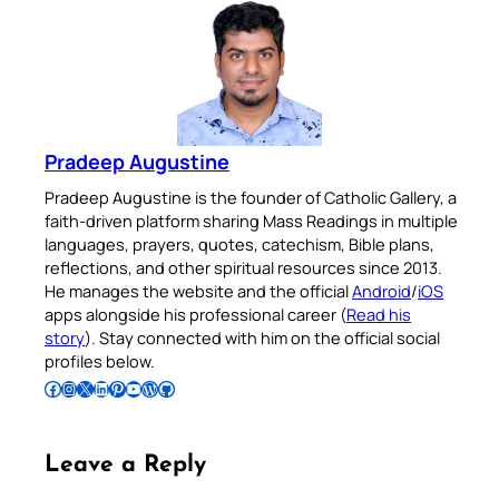
Pradeep Augustine
Pradeep Augustine is the founder of Catholic Gallery, a
faith-driven platform sharing Mass Readings in multiple
languages, prayers, quotes, catechism, Bible plans,
reflections, and other spiritual resources since 2013.
He manages the website and the official
Android
/
iOS
apps alongside his professional career (
Read his
story
). Stay connected with him on the official social
profiles below.
Follow Pradeep on Facebook
Follow Pradeep on Instagram
Follow Pradeep on X
Follow Pradeep on LinkedIn
Follow Pradeep on Pinterest
Subscribe to Pradeep’s Youtube Channel
Follow Pradeep on WordPress
Follow Pradeep on GitHub
Leave a Reply