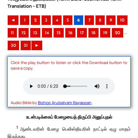
Translation – ETB)
◄
1
2
3
4
5
6
7
8
9
10
..
11
12
13
14
15
16
17
18
19
20
30
31
►
Click the play button to listen or click the Download button to
save a copy.
Audio Bible by
Bishop Arulselvam Rayappan
.
உடன்படிக்கைப் பேழையைத் திருப்பி அனுப்புதல்
1
ஆண்டவரின் பேழை பெலிஸ்தியரின் நாட்டில் ஏழு மாதம்
இருந்தது.