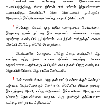
எகிப்தியரும் பார்வோனும் தங்கள் இதயங்களைக்
கடினப்படுத்தியது போல நீங்கள் ஏன் உங்கள் இதயங்களைக்
கடினப்படுத்த வேண்டும்? அவர் அவர்களைத் துன்புறுத்த
அவர்களும் இஸ்ரயேலரைச் செல்லுமாறு விட்டுவிட்டனரே!
7
இப்போது நீங்கள் ஒரு புதிய வண்டியைச் செய்யுங்கள்.
இதுவரை நுகம் பூட்டாத இரு கறவைப் பசுக்களைப் பிடித்து
அவற்றை வண்டியில் பூட்டுங்கள். அவற்றின் கன்றுக்குட்டிகளை
விலக்கி வீட்டுக்கு இட்டுச் செல்லுங்கள்.
8
ஆண்டவரின் பேழையை எடுத்து அதை வண்டியின் மீது
வைத்து குற்ற நீக்க பலியாக நீங்கள் செலுத்தும் பொன்
உருவங்களை அருகே ஒரு பெட்டியில் வையுங்கள். பிறகு வண்டியை
அனுப்பிவிடுங்கள்; அது தானே செல்லட்டும்.
9
பின் கவனியுங்கள்; அது தன் நாட்டு எல்லைக்குச் செல்லும்
வழியாக பெத்சமேசுக்குச் சென்றால், இப்பெரிய தீங்கை நமக்கு
இழைத்தவர் அவரே என்று அறியலாம். இல்லையேல், அவரது கை
நம்மைத் தொடவில்லை. மாறாக, அது நமக்குச் தற்செயலாக
நடந்தது என்று நாம் அறியலாம்.”