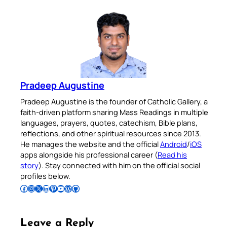
Pradeep Augustine
Pradeep Augustine is the founder of Catholic Gallery, a
faith-driven platform sharing Mass Readings in multiple
languages, prayers, quotes, catechism, Bible plans,
reflections, and other spiritual resources since 2013.
He manages the website and the official
Android
/
iOS
apps alongside his professional career (
Read his
story
). Stay connected with him on the official social
profiles below.
Follow Pradeep on Facebook
Follow Pradeep on Instagram
Follow Pradeep on X
Follow Pradeep on LinkedIn
Follow Pradeep on Pinterest
Subscribe to Pradeep’s Youtube Channel
Follow Pradeep on WordPress
Follow Pradeep on GitHub
Leave a Reply