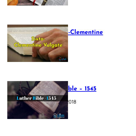
The Sixto-Clementine
Vulgate
July 12, 2025
Luther Bible – 1545
October 17, 2018