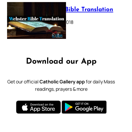
Webster Bible Translation
October 11, 2018
Download our App
Get our official
Catholic Gallery app
for daily Mass
readings, prayers & more