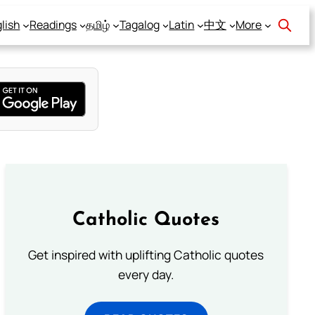
lish
Readings
தமிழ்
Tagalog
Latin
中文
More
Catholic Quotes
Get inspired with uplifting Catholic quotes
every day.