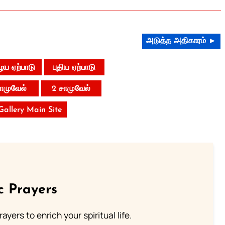
அடுத்த அதிகாரம் ►
ய ஏற்பாடு
புதிய ஏற்பாடு
சாமுவேல்
2 சாமுவேல்
 Gallery Main Site
c Prayers
ayers to enrich your spiritual life.