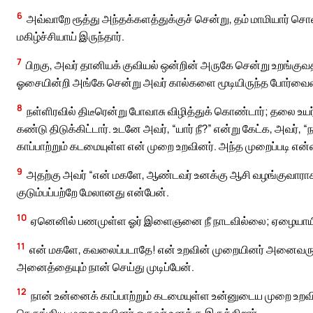
6
அவ்வாறே ரூத்து அந்தக்களத்துக்குச் சென்று, தம் மாமியார் சொ
மகிழ்ச்சியாய் இருந்தார்.
7
பிறகு, அவர் தானியக் குவியல் ஒன்றின் அருகே சென்று உறங்குவதற்
ஓசையின்றி அங்கே சென்று அவர் கால்களை மூடியிருந்த போர்வையை 
8
நள்ளிரவில் திடீரென்று போவாசு விழித்துக் கொண்டார்; தலை உயர்த
கண்டு திடுக்கிட்டார். உடனே அவர், “யார் நீ?” என்று கேட்க, அவர்,
காப்பாற்றும் கடமையுள்ள என் முறை உறவினர். அந்த முறைப்படி என்
9
அதற்கு அவர் “என் மகளே, ஆண்டவர் உனக்கு ஆசி வழங்குவாராக! ந
குடும்பப்பற்றே மேலானது என்பேன்.
10
ஏனெனில் பணமுள்ள ஓர் இளைஞனை நீ நாடவில்லை; ஏழையாயின
11
என் மகளே, கவலைப்படாதே! என் உறவின் முறையினர் அனைவருக்கும
அனைத்தையும் நான் செய்து முடிப்பேன்.
12
நான் உன்னைக் காப்பாற்றும் கடமையுள்ள உன்னுடைய முறை உற
நெருங்கிய முறை உறவினர் ஒருவர் உனக்கு இருக்கிறார்.