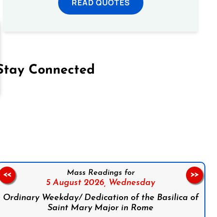
READ QUOTES
Stay Connected
on Facebook
Follow us on Instagram
Follow us on X
Subscribe to our YouTube Channel
Follow us on WhatsApp
Mass Readings for
<<
>>
5 August 2026,
Wednesday
Ordinary Weekday/ Dedication of the Basilica of
Saint Mary Major in Rome