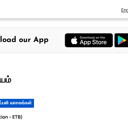
Eng
load our App
யம்
ப்பலி வாசகங்கள்
tion – ETB)