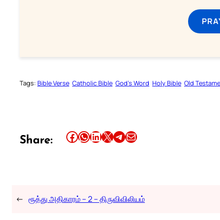
PRA
Tags:
Bible Verse
Catholic Bible
God’s Word
Holy Bible
Old Testam
Share this article on Facebook
Share this article on WhatsApp
Share this article on LinkedIn
Share this article on X
Share this article on Telegram
Email this Article
Share:
←
ரூத்து அதிகாரம் – 2 – திருவிவிலியம்