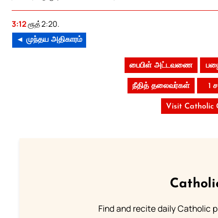
3:12
ரூத் 2:20.
◄ முந்தய அதிகாரம்
பைபிள் அட்டவணை
பழை
நீதித் தலைவர்கள்
1 
Visit Catholic
Catholi
Find and recite daily Catholic pr