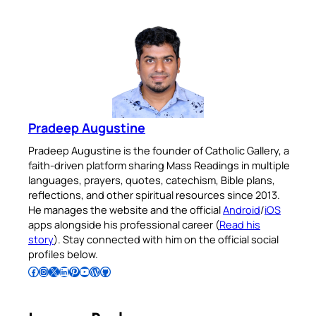
Pradeep Augustine
Pradeep Augustine is the founder of Catholic Gallery, a
faith-driven platform sharing Mass Readings in multiple
languages, prayers, quotes, catechism, Bible plans,
reflections, and other spiritual resources since 2013.
He manages the website and the official
Android
/
iOS
apps alongside his professional career (
Read his
story
). Stay connected with him on the official social
profiles below.
Follow Pradeep on Facebook
Follow Pradeep on Instagram
Follow Pradeep on X
Follow Pradeep on LinkedIn
Follow Pradeep on Pinterest
Subscribe to Pradeep’s Youtube Channel
Follow Pradeep on WordPress
Follow Pradeep on GitHub