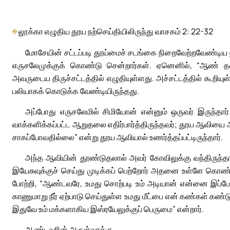
✠
லூக்கா எழுதிய தூய நற்செய்தியிலிருந்து வாசகம் 2: 22-32
மோசேயின் சட்டப்படி தூய்மைச் சடங்கை நிறைவேற்றவேண்டிய
எருசலேமுக்குக் கொண்டு சென்றார்கள். ஏனெனில், “ஆண் தலை
அவருடைய திருச்சட்டத்தில் எழுதியுள்ளது. அச்சட்டத்தில் கூறிய
பலியாகக் கொடுக்க வேண்டியிருந்தது.
அப்போது எருசலேமில் சிமியோன் என்னும் ஒருவர் இருந்தார
வாக்களிக்கப்பட்ட ஆறுதலை எதிர்பார்த்திருந்தவர்; தூய ஆவிய
சாகப்போவதில்லை” என்று தூய ஆவியால் உணர்த்தப்பட்டிருந்தார்.
அந்த ஆவியின் தூண்டுதலால் அவர் கோவிலுக்கு வந்திருந்தார
இயேசுவுக்குச் செய்து முடிக்கப் பெற்றோர் அதனை உள்ளே கொண
போற்றி, “ஆண்டவரே, உமது சொற்படி உம் அடியான் என்னை இப்ப
காணுமாறு நீர் ஏற்பாடு செய்துள்ள உமது மீட்பை என் கண்கள் கண
இதுவே உம் மக்களாகிய இஸ்ரயேலுக்குப் பெருமை” என்றார்.
ஆண்டவரின் அருள்வாக்கு.