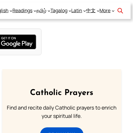
lish
Readings
தமிழ்
Tagalog
Latin
中文
More
Catholic Prayers
Find and recite daily Catholic prayers to enrich
your spiritual life.