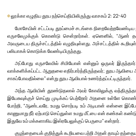
✠
லூக்கா எழுதிய தூய நற்செய்தியிலிருந்து வாசகம் 2: 22-40
மோசேயின் சட்டப்படி தூய்மைச் சடங்கை நிறைவேற்றவேண்டிய
எருசலேமுக்குக் கொண்டு சென்றார்கள். ஏனெனில், “ஆண் தலை
அவருடைய திருச்சட்டத்தில் எழுதியுள்ளது. அச்சட்டத்தில் கூறிய
பலியாகக் கொடுக்க வேண்டியிருந்தது.
அப்போது எருசலேமில் சிமியோன் என்னும் ஒருவர் இருந்தார
வாக்களிக்கப்பட்ட ஆறுதலை எதிர்பார்த்திருந்தவர்; தூய ஆவிய
சாகப்போவதில்லை” என்று தூய ஆவியால் உணர்த்தப்பட்டிருந்தார்.
அந்த ஆவியின் தூண்டுதலால் அவர் கோவிலுக்கு வந்திருந்தார
இயேசுவுக்குச் செய்து முடிக்கப் பெற்றோர் அதனை உள்ளே கொண
போற்றி, “ஆண்டவரே, உமது சொற்படி உம் அடியான் என்னை இப்ப
காணுமாறு நீர் ஏற்பாடு செய்துள்ள உமது மீட்பை என் கண்கள் கண
இதுவே உம் மக்களாகிய இஸ்ரயேலுக்குப் பெருமை” என்றார்.
குழந்தையைக் குறித்துக் கூறியவை பற்றி அதன் தாயும் தந்தையும்