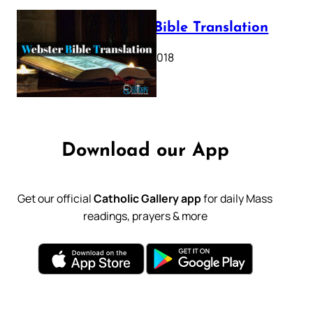
Webster Bible Translation
October 11, 2018
Download our App
Get our official
Catholic Gallery app
for daily Mass
readings, prayers & more