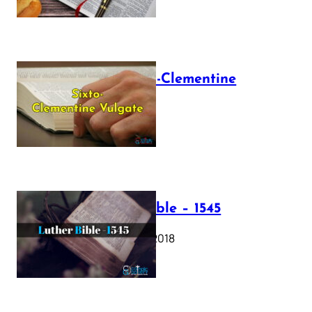
The Sixto-Clementine
Vulgate
July 12, 2025
Luther Bible – 1545
October 17, 2018