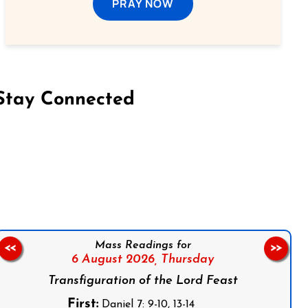
PRAY NOW
Stay Connected
on Facebook
Follow us on Instagram
Follow us on X
Subscribe to our YouTube Channel
Follow us on WhatsApp
Mass Readings for
<<
>>
6 August 2026,
Thursday
Transfiguration of the Lord Feast
First:
Daniel 7: 9-10, 13-14