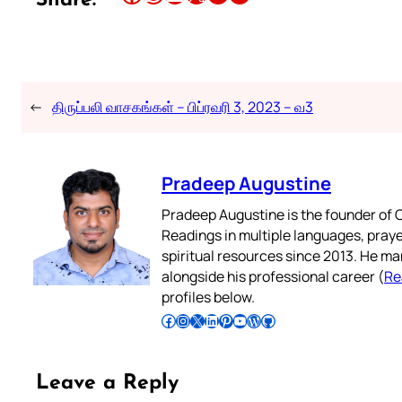
Share:
←
திருப்பலி வாசகங்கள் – பிப்ரவரி 3, 2023 – வ3
Pradeep Augustine
Pradeep Augustine is the founder of C
Readings in multiple languages, praye
spiritual resources since 2013. He ma
alongside his professional career (
Re
profiles below.
Follow Pradeep on Facebook
Follow Pradeep on Instagram
Follow Pradeep on X
Follow Pradeep on LinkedIn
Follow Pradeep on Pinterest
Subscribe to Pradeep’s Youtube Channel
Follow Pradeep on WordPress
Follow Pradeep on GitHub
Leave a Reply