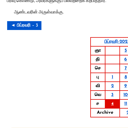
பரிவு கொண்டு, அவர்களுக்குப் பலவற்றைக் கற்பித்தார்.
ஆண்டவரின் அருள்வாக்கு.
◄ பிப்ரவரி – 3
பிப்ரவரி-202
ஞா
5
தி
6
செ
7
பு
1
8
வி
2
9
வெ
3
10
ச
4
11
Archive