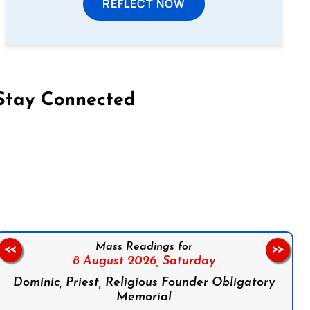
REFLECT NOW
Stay Connected
on Facebook
Follow us on Instagram
Follow us on X
Subscribe to our YouTube Channel
Follow us on WhatsApp
Mass Readings for
<<
>>
8 August 2026,
Saturday
Dominic, Priest, Religious Founder Obligatory
Memorial