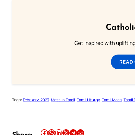
Cathol
Get inspired with uplifti
READ
Tags:
February-2023
Mass in Tamil
Tamil Liturgy
Tamil Mass
Tamil
Share this article on Facebook
Share this article on WhatsApp
Share this article on LinkedIn
Share this article on X
Share this article on Telegram
Email this Article