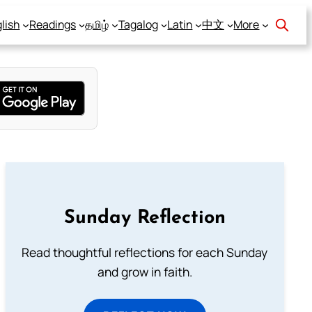
lish
Readings
தமிழ்
Tagalog
Latin
中文
More
Sunday Reflection
Read thoughtful reflections for each Sunday
and grow in faith.