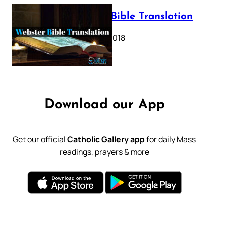
Webster Bible Translation
October 11, 2018
Download our App
Get our official
Catholic Gallery app
for daily Mass
readings, prayers & more