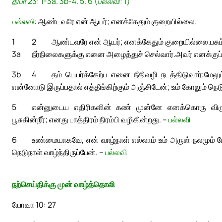
திபா 23: 1-3a. 3b-4. 5. 6 (பல்லவி: 1)
பல்லவி:
ஆண்டவரே என் ஆயர்; எனக்கேதும் குறையில்லை.
1
2
ஆண்டவரே என் ஆயர்; எனக்கேதும் குறையில்லை.
பசு
3a
நீர்நிலைகளுக்கு எனை அழைத்துச் செல்வார்.
அவர் எனக்குப் 
3b
4
தம் பெயர்க்கேற்ப எனை நீதிவழி நடத்திடுவார்;
மேலும
என்னோடு இருப்பதால் எத்தீங்கிற்கும் அஞ்சிடேன்; உம் கோலும் நெட
5
என்னுடைய எதிரிகளின் கண் முன்னே எனக்கொரு விருந
பூசுகின்றீர்; எனது பாத்திரம் நிரம்பி வழிகின்றது. –
பல்லவி
6
உண்மையாகவே, என் வாழ்நாள் எல்லாம் உம் அருள் நலமும் பே
நெடுநாள் வாழ்ந்திருப்பேன். –
பல்லவி
நற்செய்திக்கு முன் வாழ்த்தொலி
யோவா 10: 27