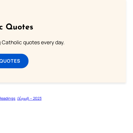
ic Quotes
ng Catholic quotes every day.
 QUOTES
 Readings
பிப்ரவரி – 2023