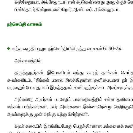
அல்லேலூயா, அல்லேலூயா! என் ஆடுகள் எனது குரலுக்குச் செ
பின்தொடர்கின்றன, என்கிறார் ஆண்டவர். அல்லேலூயா.
நற்செய்தி வாசகம்
✠
மாற்கு எழுதிய தூய நற்செய்தியிலிருந்து வாசகம் 6: 30-34
அக்காலத்தில்
திருத்தூதர்கள் இயேசுவிடம் வந்து கூடித் தாங்கள் செய
அவர்களிடம், “நீங்கள் பாலை நிலத்திலுள்ள தனிமையான ஓர் இடத
வருவதும் போவதுமாய் இருந்ததால், உண்பதற்குக்கூட அவர்களுக்கு
அவ்வாறே அவர்கள் படகேறிப் பாலைநிலத்தில் உள்ள தனிமையா
மக்கள் பார்த்தார்கள். பலர் அவர்களை இன்னாரென்று தெரிந்து
அவர்களுக்கு முன் அங்கு வந்து சேர்ந்தனர்.
அவர் கரையில் இறங்கியபோது பெருந்திரளான மக்களைக் கண்ட