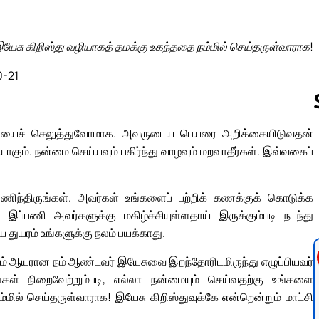
இயேசு கிறிஸ்து வழியாகத் தமக்கு உகந்ததை நம்மில் செய்தருள்வாராக!
0-21
ிப் பலியைச் செலுத்துவோமாக. அவருடைய பெயரை அறிக்கையிடுவதன்
யாகும். நன்மை செய்யவும் பகிர்ந்து வாழவும் மறவாதீர்கள். இவ்வகைப்
Follow us 
் பணிந்திருங்கள். அவர்கள் உங்களைப் பற்றிக் கணக்குக் கொடுக்க
். இப்பணி அவர்களுக்கு மகிழ்ச்சியுள்ளதாய் இருக்கும்படி நடந்து
துயரம் உங்களுக்கு நலம் பயக்காது.
ும் ஆயரான நம் ஆண்டவர் இயேசுவை இறந்தோரிடமிருந்து எழுப்பியவர்
ள் நிறைவேற்றும்படி, எல்லா நன்மையும் செய்வதற்கு உங்களை
்மில் செய்தருள்வாராக! இயேசு கிறிஸ்துவுக்கே என்றென்றும் மாட்சி