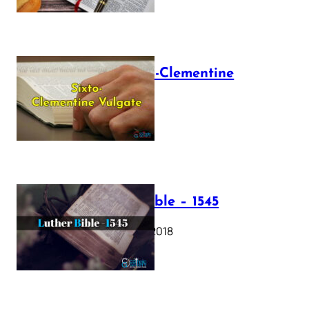
The Sixto-Clementine
Vulgate
July 12, 2025
Luther Bible – 1545
October 17, 2018