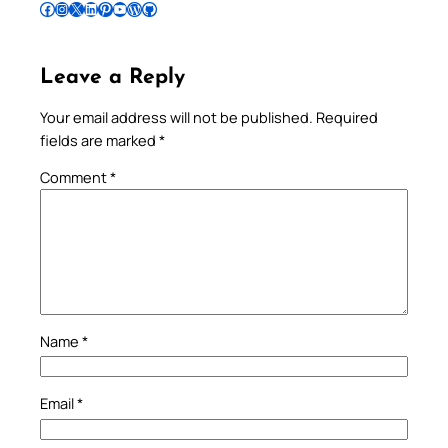
Follow Pradeep on Facebook
Follow Pradeep on Instagram
Follow Pradeep on X
Follow Pradeep on LinkedIn
Follow Pradeep on Pinterest
Subscribe to Pradeep’s Youtube Channel
Follow Pradeep on WordPress
Follow Pradeep on GitHub
Leave a Reply
Your email address will not be published.
Required
fields are marked
*
Comment
*
Name
*
Email
*