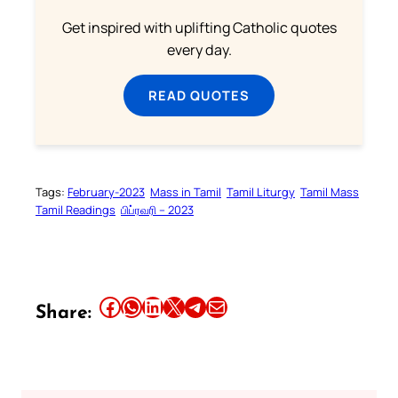
Get inspired with uplifting Catholic quotes
every day.
READ QUOTES
Tags:
February-2023
Mass in Tamil
Tamil Liturgy
Tamil Mass
Tamil Readings
பிப்ரவரி – 2023
Share this article on Facebook
Share this article on WhatsApp
Share this article on LinkedIn
Share this article on X
Share this article on Telegram
Email this Article
Share: