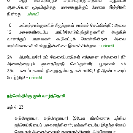
6
அது என்றென்றும் அசைவுறாது.
அதனை ஆழ்கடல்
ஆடையென மூடியிருந்தது; மலைகளுக்கும் மேலாக நீர்த்திரள்
நின்றது. –
பல்லவி
10
பள்ளத்தாக்குகளில் நீரூற்றுகள் சுரக்கச் செய்கின்றீர்; அவை
12
மலைகளிடையே பாய்ந்தோடும்.
நீரூற்றுகளின் அருகில்
வானத்துப் பறவைகள் கூடுகட்டிக் கொள்கின்றன; அவை
மரக்கிளைகளினின்று இன்னிசை இசைக்கின்றன. –
பல்லவி
24
ஆண்டவரே! உம் வேலைப்பாடுகள் எத்தனை எத்தனை! நீர்
அனைத்தையும் ஞானத்தோடு செய்துள்ளீர்! பூவுலகம் உம்
35c
படைப்புகளால் நிறைந்துள்ளது.
என் உயிரே! நீ ஆண்டவரைப்
போற்றிடு! –
பல்லவி
நற்செய்திக்கு முன் வாழ்த்தொலி
மத் 4: 23
அல்லேலூயா, அல்லேலூயா! இயேசு விண்ணரசு பற்றிய
நற்செய்தியைப் பறைசாற்றினார்; மக்களிடையே இருந்த நோய்
நொடிகள் அனைத்தையும் குணமாக்கினார். அல்லேலூயா.