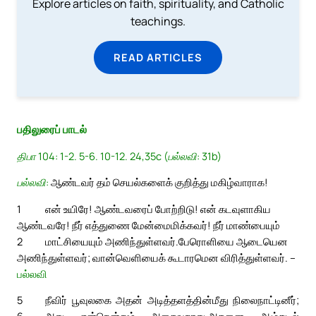
Explore articles on faith, spirituality, and Catholic
teachings.
READ ARTICLES
பதிலுரைப் பாடல்
திபா 104: 1-2. 5-6. 10-12. 24,35c (பல்லவி: 31b)
பல்லவி:
ஆண்டவர் தம் செயல்களைக் குறித்து மகிழ்வாராக!
1
என் உயிரே! ஆண்டவரைப் போற்றிடு! என் கடவுளாகிய
ஆண்டவரே! நீர் எத்துணை மேன்மைமிக்கவர்! நீர் மாண்பையும்
2
மாட்சியையும் அணிந்துள்ளவர்.
பேரொளியை ஆடையென
அணிந்துள்ளவர்; வான்வெளியைக் கூடாரமென விரித்துள்ளவர். –
பல்லவி
5
நீவிர் பூவுலகை அதன் அடித்தளத்தின்மீது நிலைநாட்டினீர்;