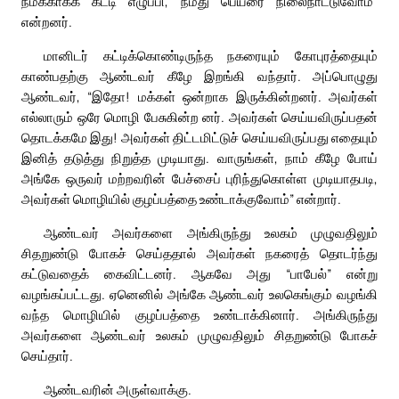
நமக்காகக் கட்டி எழுப்பி, நமது பெயரை நிலைநாட்டுவோம்”
என்றனர்.
மானிடர் கட்டிக்கொண்டிருந்த நகரையும் கோபுரத்தையும்
காண்பதற்கு ஆண்டவர் கீழே இறங்கி வந்தார். அப்பொழுது
ஆண்டவர், “இதோ! மக்கள் ஒன்றாக இருக்கின்றனர். அவர்கள்
எல்லாரும் ஒரே மொழி பேசுகின்ற னர். அவர்கள் செய்யவிருப்பதன்
தொடக்கமே இது! அவர்கள் திட்டமிட்டுச் செய்யவிருப்பது எதையும்
இனித் தடுத்து நிறுத்த முடியாது. வாருங்கள், நாம் கீழே போய்
அங்கே ஒருவர் மற்றவரின் பேச்சைப் புரிந்துகொள்ள முடியாதபடி,
அவர்கள் மொழியில் குழப்பத்தை உண்டாக்குவோம்” என்றார்.
ஆண்டவர் அவர்களை அங்கிருந்து உலகம் முழுவதிலும்
சிதறுண்டு போகச் செய்ததால் அவர்கள் நகரைத் தொடர்ந்து
கட்டுவதைக் கைவிட்டனர். ஆகவே அது “பாபேல்” என்று
வழங்கப்பட்டது. ஏனெனில் அங்கே ஆண்டவர் உலகெங்கும் வழங்கி
வந்த மொழியில் குழப்பத்தை உண்டாக்கினார். அங்கிருந்து
அவர்களை ஆண்டவர் உலகம் முழுவதிலும் சிதறுண்டு போகச்
செய்தார்.
ஆண்டவரின் அருள்வாக்கு.