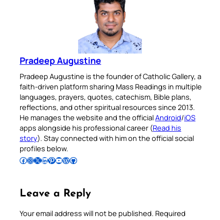
Pradeep Augustine
Pradeep Augustine is the founder of Catholic Gallery, a
faith-driven platform sharing Mass Readings in multiple
languages, prayers, quotes, catechism, Bible plans,
reflections, and other spiritual resources since 2013.
He manages the website and the official
Android
/
iOS
apps alongside his professional career (
Read his
story
). Stay connected with him on the official social
profiles below.
Follow Pradeep on Facebook
Follow Pradeep on Instagram
Follow Pradeep on X
Follow Pradeep on LinkedIn
Follow Pradeep on Pinterest
Subscribe to Pradeep’s Youtube Channel
Follow Pradeep on WordPress
Follow Pradeep on GitHub
Leave a Reply
Your email address will not be published.
Required