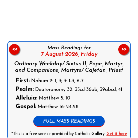
Follow us on Facebook
Follow us on Instagram
Follow us on X
Subscribe to our YouTube Channel
Follow us on WhatsApp
Mass Readings for
<<
>>
7 August 2026,
Friday
Ordinary Weekday/ Sixtus II, Pope, Martyr,
and Companions, Martyrs/ Cajetan, Priest
First:
Nahum 2: 1, 3; 3: 1-3, 6-7
Psalm:
Deuteronomy 32: 35cd-36ab, 39abcd, 41
Alleluia:
Matthew 5: 10
Gospel:
Matthew 16: 24-28
FULL MASS READINGS
*This is a free service provided by Catholic Gallery.
Get it here