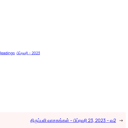
DINGS (NJB)
 Readings
பிப்ரவரி – 2023
திருப்பலி வாசகங்கள் – பிப்ரவரி 23, 2023 – வ2
→