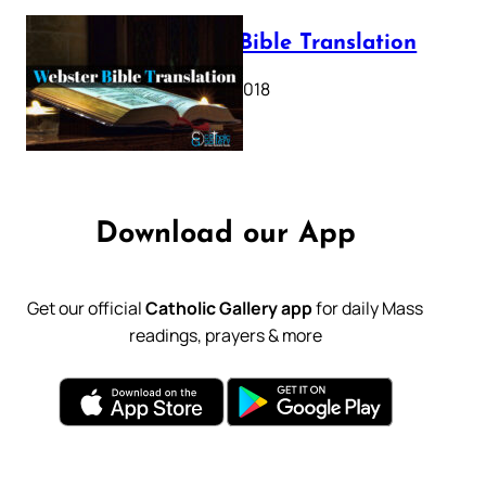
Webster Bible Translation
October 11, 2018
Download our App
Get our official
Catholic Gallery app
for daily Mass
readings, prayers & more