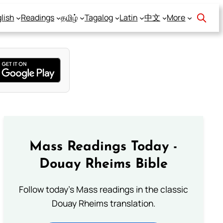
lish
Readings
தமிழ்
Tagalog
Latin
中文
More
Mass Readings Today -
Douay Rheims Bible
Follow today's Mass readings in the classic
Douay Rheims translation.