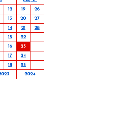
3
மார் ►
12
19
26
13
20
27
14
21
28
15
22
16
23
17
24
18
25
2023
2024
 - New Jerusalem Bible
from the New Jerusalem Bible.