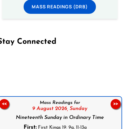
MASS READINGS (DRB)
Stay Connected
on Facebook
Follow us on Instagram
Follow us on X
Subscribe to our YouTube Channel
Follow us on WhatsApp
Mass Readings for
<<
>>
9 August 2026,
Sunday
Nineteenth Sunday in Ordinary Time
First:
First Kings 19: 9a, 11-13a