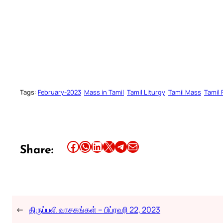
MASS REA
Tags:
February-2023
Mass in Tamil
Tamil Liturgy
Tamil Mass
Tamil
Share this article on Facebook
Share this article on WhatsApp
Share this article on LinkedIn
Share this article on X
Share this article on Telegram
Email this Article
Share:
←
திருப்பலி வாசகங்கள் – பிப்ரவரி 22, 2023