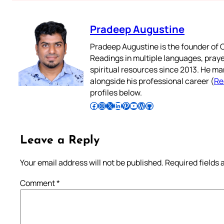
Pradeep Augustine
Pradeep Augustine is the founder of C
Readings in multiple languages, praye
spiritual resources since 2013. He ma
alongside his professional career (
Re
profiles below.
Follow Pradeep on Facebook
Follow Pradeep on Instagram
Follow Pradeep on X
Follow Pradeep on LinkedIn
Follow Pradeep on Pinterest
Subscribe to Pradeep’s Youtube Channel
Follow Pradeep on WordPress
Follow Pradeep on GitHub
Leave a Reply
Your email address will not be published.
Required fields
Comment
*