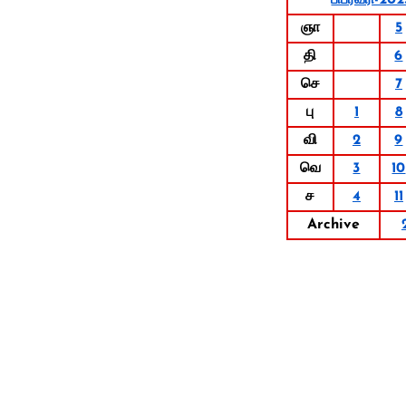
பிப்ரவரி-202
ஞா
5
தி
6
செ
7
பு
1
8
வி
2
9
வெ
3
10
ச
4
11
Archive
Mass Readings Today
Read today's Mass readings 