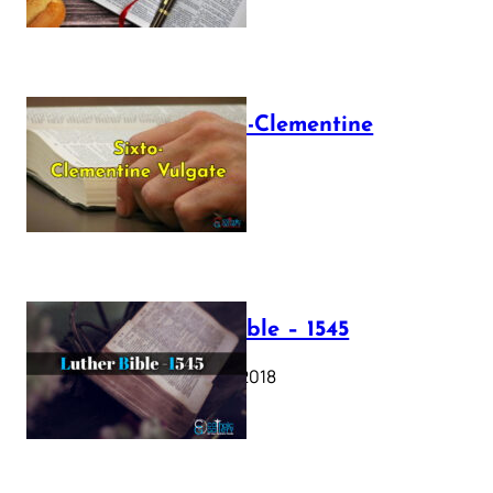
The Sixto-Clementine
Vulgate
July 12, 2025
Luther Bible – 1545
October 17, 2018