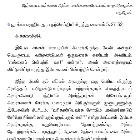
நேர்மையாளர்களை அல்ல, பாவிகளையே மனம் மாற அழைக்க
வந்தேன்.
✠
லூக்கா எழுதிய தூய நற்செய்தியிலிருந்து வாசகம் 5: 27-32
அக்காலத்தில்
இயேசு சுங்கச் சாவடியில் அமர்ந்திருந்த லேவி என்னும்
பெயருடைய வரிதண்டுபவர் ஒருவரைக் கண்டார்; அவரிடம்,
“என்னைப் பின்பற்றி வா!” என்றார். அவர் அனைத்தையும்
விட்டுவிட்டு எழுந்து இயேசுவைப் பின்பற்றிச் சென்றார்.
இந்த லேவி தம் வீட்டில் அவருக்கு ஒரு பெரிய விருந்து
அளித்தார். வரிதண்டுபவர்களும் மற்றவர்களும் பெருந்திரளாய்
அவர்களோடு பந்தியில் அமர்ந்தார்கள். பரிசேயர்களும்
அவர்களைச் சேர்ந்த மறைநூல் அறிஞர்களும் முணுமுணுத்து
இயேசுவின் சீடரிடம், “வரிதண்டுபவர்க ளோடும் பாவிகளோடும்
சேர்ந்து நீங்கள் உண்பதும் குடிப்பதும் ஏன்?” என்று கேட்டனர். இயேசு
அவர்களுக்கு மறுமொழியாக, “நோயற்றவர்க்கு அல்ல,
நோயுற்றவர்க்கே மருத்துவர் தேவை. நேர்மையாளர்களை அல்ல,
பாவிகளையே மனம் மாற அழைக்க வந்தேன்” என்றார்.