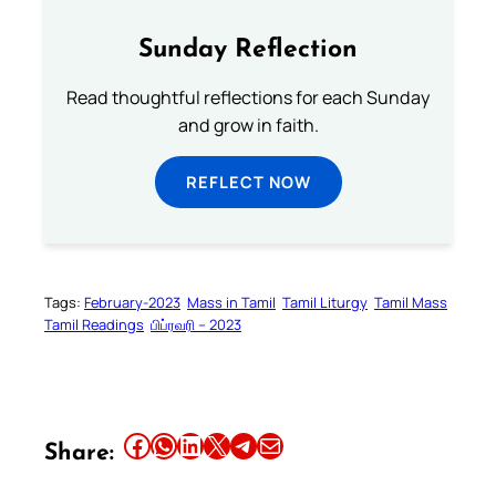
Sunday Reflection
Read thoughtful reflections for each Sunday
and grow in faith.
REFLECT NOW
Tags:
February-2023
Mass in Tamil
Tamil Liturgy
Tamil Mass
Tamil Readings
பிப்ரவரி – 2023
Share this article on Facebook
Share this article on WhatsApp
Share this article on LinkedIn
Share this article on X
Share this article on Telegram
Email this Article
Share: