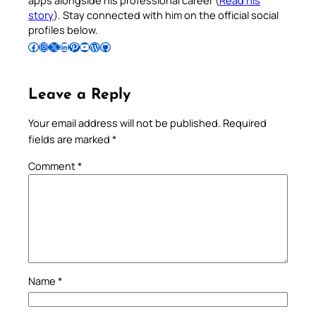
story
). Stay connected with him on the official social
profiles below.
Follow Pradeep on Facebook
Follow Pradeep on Instagram
Follow Pradeep on X
Follow Pradeep on LinkedIn
Follow Pradeep on Pinterest
Subscribe to Pradeep’s Youtube Channel
Follow Pradeep on WordPress
Follow Pradeep on GitHub
Leave a Reply
Your email address will not be published.
Required
fields are marked
*
Comment
*
Name
*