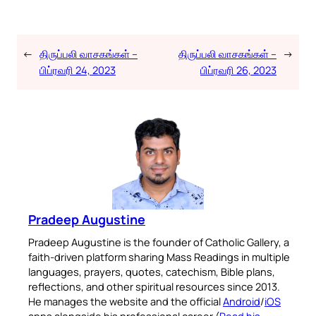
←
திருப்பலி வாசகங்கள் –
திருப்பலி வாசகங்கள் –
→
பிப்ரவரி 24, 2023
பிப்ரவரி 26, 2023
Pradeep Augustine
Pradeep Augustine is the founder of Catholic Gallery, a
faith-driven platform sharing Mass Readings in multiple
languages, prayers, quotes, catechism, Bible plans,
reflections, and other spiritual resources since 2013.
He manages the website and the official
Android
/
iOS
apps alongside his professional career (
Read his