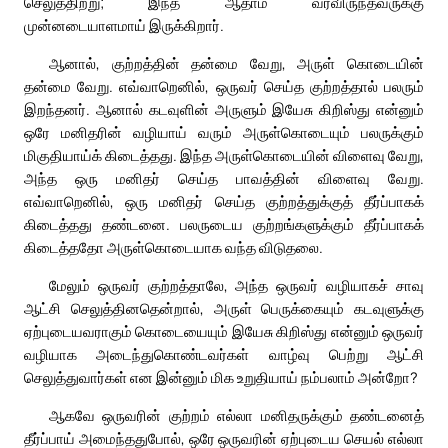
செலுத்திற்று; இந்த ஆதாம் வரவிருந்தவருக்கு
முன்னடையாளமாய் இருக்கிறார்.
ஆனால், குற்றத்தின் தன்மை வேறு, அருள் கொடையின்
தன்மை வேறு. எவ்வாறெனில், ஒருவர் செய்த குற்றத்தால் பலரும்
இறந்தனர். ஆனால் கடவுளின் அருளும் இயேசு கிறிஸ்து என்னும்
ஒரே மனிதரின் வழியாய் வரும் அருள்கொடையும் பலருக்கும்
மிகுதியாய்க் கிடைத்தது. இந்த அருள்கொடையின் விளைவு வேறு,
அந்த ஒரு மனிதர் செய்த பாவத்தின் விளைவு வேறு.
எவ்வாறெனில், ஒரு மனிதர் செய்த குற்றத்துக்குத் தீர்ப்பாகக்
கிடைத்தது தண்டனை. பலருடைய குற்றங்களுக்கும் தீர்ப்பாகக்
கிடைத்ததோ அருள்கொடையாக வந்த விடுதலை.
மேலும் ஒருவர் குற்றத்தாலே, அந்த ஒருவர் வழியாகச் சாவு
ஆட்சி செலுத்தினதென்றால், அருள் பெருக்கையும் கடவுளுக்கு
ஏற்புடையவராகும் கொடையையும் இயேசு கிறிஸ்து என்னும் ஒருவர்
வழியாக அடைந்துகொண்டவர்கள் வாழ்வு பெற்று ஆட்சி
செலுத்துவார்கள் என இன்னும் மிக உறுதியாய் நம்பலாம் அன்றோ?
ஆகவே ஒருவரின் குற்றம் எல்லா மனிதருக்கும் தண்டனைத்
தீர்ப்பாய் அமைந்ததுபோல், ஒரே ஒருவரின் ஏற்புடைய செயல் எல்லா