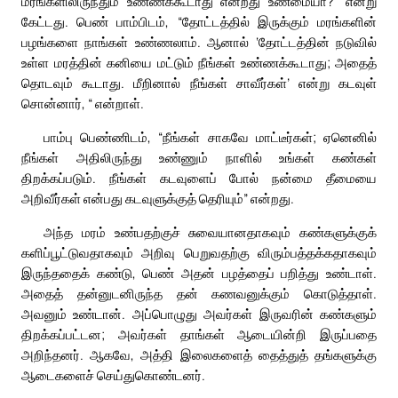
மரங்களிலிருந்தும் உண்ணக்கூடாது என்றது உண்மையா?” என்று
கேட்டது. பெண் பாம்பிடம், “தோட்டத்தில் இருக்கும் மரங்களின்
பழங்களை நாங்கள் உண்ணலாம். ஆனால் ‘தோட்டத்தின் நடுவில்
உள்ள மரத்தின் கனியை மட்டும் நீங்கள் உண்ணக்கூடாது; அதைத்
தொடவும் கூடாது. மீறினால் நீங்கள் சாவீர்கள்’ என்று கடவுள்
சொன்னார், “ என்றாள்.
பாம்பு பெண்ணிடம், “நீங்கள் சாகவே மாட்டீர்கள்; ஏனெனில்
நீங்கள் அதிலிருந்து உண்ணும் நாளில் உங்கள் கண்கள்
திறக்கப்படும். நீங்கள் கடவுளைப் போல் நன்மை தீமையை
அறிவீர்கள் என்பது கடவுளுக்குத் தெரியும்” என்றது.
அந்த மரம் உண்பதற்குச் சுவையானதாகவும் கண்களுக்குக்
களிப்பூட்டுவதாகவும் அறிவு பெறுவதற்கு விரும்பத்தக்கதாகவும்
இருந்ததைக் கண்டு, பெண் அதன் பழத்தைப் பறித்து உண்டாள்.
அதைத் தன்னுடனிருந்த தன் கணவனுக்கும் கொடுத்தாள்.
அவனும் உண்டான். அப்பொழுது அவர்கள் இருவரின் கண்களும்
திறக்கப்பட்டன; அவர்கள் தாங்கள் ஆடையின்றி இருப்பதை
அறிந்தனர். ஆகவே, அத்தி இலைகளைத் தைத்துத் தங்களுக்கு
ஆடைகளைச் செய்துகொண்டனர்.