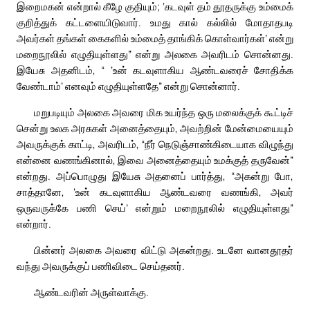
இறைமகன் என்றால் கீழே குதியும்; ‘கடவுள் தம் தூதருக்கு உம்மைக்
குறித்துக் கட்டளையிடுவார். உமது கால் கல்லில் மோதாதபடி
அவர்கள் தங்கள் கைகளில் உம்மைத் தாங்கிக் கொள்வார்கள்’ என்று
மறைநூலில் எழுதியுள்ளது” என்று அலகை அவரிடம் சொன்னது.
இயேசு அதனிடம், “ ‘உன் கடவுளாகிய ஆண்டவரைச் சோதிக்க
வேண்டாம்’ எனவும் எழுதியுள்ளதே” என்று சொன்னார்.
மறுபடியும் அலகை அவரை மிக உயர்ந்த ஒரு மலைக்குக் கூட்டிச்
சென்று உலக அரசுகள் அனைத்தையும், அவற்றின் மேன்மையையும்
அவருக்குக் காட்டி, அவரிடம், “நீர் நெடுஞ்சாண்கிடையாக விழுந்து
என்னை வணங்கினால், இவை அனைத்தையும் உமக்குத் தருவேன்”
என்றது. அப்பொழுது இயேசு அதனைப் பார்த்து, “அகன்று போ,
சாத்தானே, ‘உன் கடவுளாகிய ஆண்டவரை வணங்கி, அவர்
ஒருவருக்கே பணி செய்’ என்றும் மறைநூலில் எழுதியுள்ளது”
என்றார்.
பின்னர் அலகை அவரை விட்டு அகன்றது. உடனே வானதூதர்
வந்து அவருக்குப் பணிவிடை செய்தனர்.
ஆண்டவரின் அருள்வாக்கு.