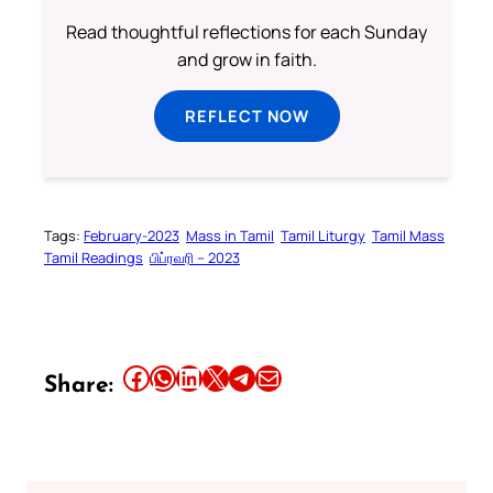
Read thoughtful reflections for each Sunday
and grow in faith.
REFLECT NOW
Tags:
February-2023
Mass in Tamil
Tamil Liturgy
Tamil Mass
Tamil Readings
பிப்ரவரி – 2023
Share this article on Facebook
Share this article on WhatsApp
Share this article on LinkedIn
Share this article on X
Share this article on Telegram
Email this Article
Share: