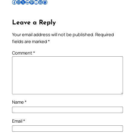
Follow Pradeep on Facebook
Follow Pradeep on Instagram
Follow Pradeep on X
Follow Pradeep on LinkedIn
Follow Pradeep on Pinterest
Subscribe to Pradeep’s Youtube Channel
Follow Pradeep on WordPress
Follow Pradeep on GitHub
Leave a Reply
Your email address will not be published.
Required
fields are marked
*
Comment
*
Name
*
Email
*