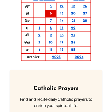
ஞா
5
12
19
26
தி
6
13
20
27
செ
7
14
21
28
பு
1
8
15
22
வி
2
9
16
23
வெ
3
10
17
24
ச
4
11
18
25
Archive
2023
2024
Catholic Prayers
Find and recite daily Catholic prayers to
enrich your spiritual life.