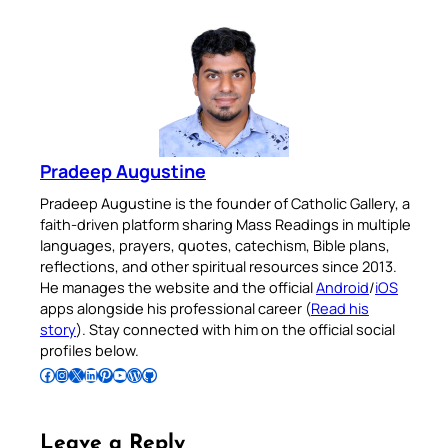
Pradeep Augustine
Pradeep Augustine is the founder of Catholic Gallery, a
faith-driven platform sharing Mass Readings in multiple
languages, prayers, quotes, catechism, Bible plans,
reflections, and other spiritual resources since 2013.
He manages the website and the official
Android
/
iOS
apps alongside his professional career (
Read his
story
). Stay connected with him on the official social
profiles below.
Follow Pradeep on Facebook
Follow Pradeep on Instagram
Follow Pradeep on X
Follow Pradeep on LinkedIn
Follow Pradeep on Pinterest
Subscribe to Pradeep’s Youtube Channel
Follow Pradeep on WordPress
Follow Pradeep on GitHub
Leave a Reply