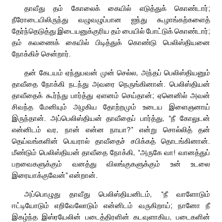
தாவீது தம் கோலைக் கையில் எடுத்துக் கொண்டார்;
நீரோடையிலிருந்து வழுவழுப்பான ஐந்து கூழாங்கற்களைத்
தேர்ந்தெடுத்து இடையனுக்குரிய தம் பையில் போட்டுக் கொண்டார்;
தம் கவணைக் கையில் பிடித்துக் கொண்டு பெலிஸ்தியனை
நோக்கிச் சென்றார்.
தன் கேடயம் ஏந்துபவன் முன் செல்ல, அந்தப் பெலிஸ்தியனும்
தாவீதை நோக்கி நடந்து அவரை நெருங்கினான். பெலிஸ்தியன்
தாவீதைக் கூர்ந்து பார்த்து ஏளனம் செய்தான்; ஏனெனில் அவன்
சிவந்த மேனியும் அழகிய தோற்றமும் உடைய இளைஞனாய்
இருந்தான். அப்பெலிஸ்தியன் தாவீதைப் பார்த்து, “நீ கோலுடன்
என்னிடம் வர, நான் என்ன நாயா?” என்று சொல்லித் தன்
தெய்வங்களின் பெயரால் தாவீதைச் சபிக்கத் தொடங்கினான்.
மீண்டும் பெலிஸ்தியன் தாவீதை நோக்கி, “அருகே வா! வானத்துப்
பறவைகளுக்கும் வனத்து விலங்குகளுக்கும் உன் உடலை
இரையாக்குவேன்” என்றான்.
அப்பொழுது தாவீது பெலிஸ்தியனிடம், “நீ வாளோடும்
ஈட்டியோடும் எறிவேலோடும் என்னிடம் வருகிறாய்; நானோ நீ
இகழ்ந்த இஸ்ரயேலின் படைத்திரளின் கடவுளாகிய, படைகளின்