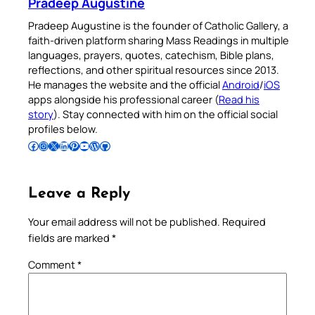
Pradeep Augustine
Pradeep Augustine is the founder of Catholic Gallery, a
faith-driven platform sharing Mass Readings in multiple
languages, prayers, quotes, catechism, Bible plans,
reflections, and other spiritual resources since 2013.
He manages the website and the official
Android
/
iOS
apps alongside his professional career (
Read his
story
). Stay connected with him on the official social
profiles below.
Follow Pradeep on Facebook
Follow Pradeep on Instagram
Follow Pradeep on X
Follow Pradeep on LinkedIn
Follow Pradeep on Pinterest
Subscribe to Pradeep’s Youtube Channel
Follow Pradeep on WordPress
Follow Pradeep on GitHub
Leave a Reply
Your email address will not be published.
Required
fields are marked
*
Comment
*