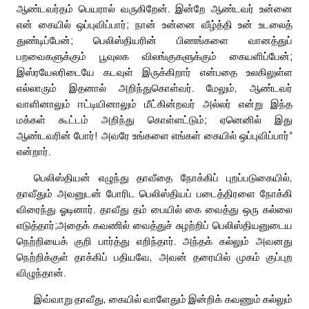
ஆண்டவர்தம் பெயரால் வருகிறேன். இன்றே ஆண்டவர் உன்னை
என் கையில் ஒப்புவிப்பார்; நான் உன்னை வீழ்த்தி உன் உடலைத்
துண்டிப்பேன்; பெலிஸ்தியரின் பிணங்களை வானத்துப்
பறவைகளுக்கும் பூவுலக விலங்குகளுக்கும் கையளிப்பேன்;
இஸ்ரயேலரிடையே கடவுள் இருக்கிறார் என்பதை உலகிலுள்ள
எல்லாரும் இதனால் அறிந்துகொள்வர். மேலும், ஆண்டவர்
வாளினாலும் ஈட்டியினாலும் மீட்கின்றவர் அல்லர் என்று இந்த
மக்கள் கூட்டம் அறிந்து கொள்ளட்டும்; ஏனெனில் இது
ஆண்டவரின் போர்! அவரே உங்களை எங்கள் கையில் ஒப்புவிப்பார்”
என்றார்.
பெலிஸ்தியன் எழுந்து தாவீதை நோக்கிப் புறப்படுகையில்,
தாவீதும் அவனுடன் போரிட பெலிஸ்தியப் படைத்திரளை நோக்கி
விரைந்து ஓடினார். தாவீது தம் பையில் கை வைத்து ஒரு கல்லை
எடுத்தார்;அதைக் கவணில் வைத்துச் சுழற்றிப் பெலிஸ்தியனுடைய
நெற்றியைக் குறி பார்த்து எறிந்தார். அந்தக் கல்லும் அவனது
நெற்றிக்குள் தாக்கிப் பதியவே, அவன் தரையில் முகம் குப்புற
விழுந்தான்.
இவ்வாறு தாவீது, கையில் வாளேதும் இன்றிக் கவணும் கல்லும்