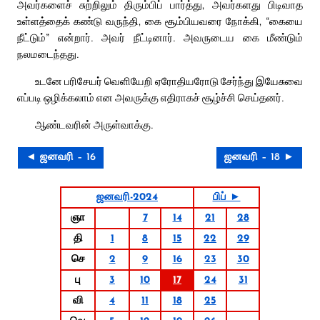
அவர்களைச் சுற்றிலும் திரும்பிப் பார்த்து, அவர்களது பிடிவாத
உள்ளத்தைக் கண்டு வருந்தி, கை சூம்பியவரை நோக்கி, “கையை
நீட்டும்” என்றார். அவர் நீட்டினார். அவருடைய கை மீண்டும்
நலமடைந்தது.
உடனே பரிசேயர் வெளியேறி ஏரோதியரோடு சேர்ந்து இயேசுவை
எப்படி ஒழிக்கலாம் என அவருக்கு எதிராகச் சூழ்ச்சி செய்தனர்.
ஆண்டவரின் அருள்வாக்கு.
◄ ஜனவரி – 16
ஜனவரி – 18 ►
ஜனவரி-2024
பிப் ►
ஞா
7
14
21
28
தி
1
8
15
22
29
செ
2
9
16
23
30
பு
3
10
17
24
31
வி
4
11
18
25