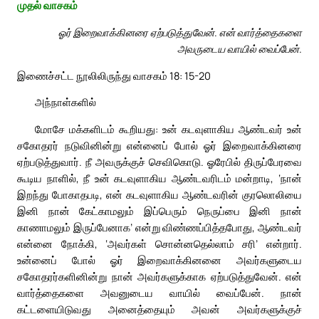
முதல் வாசகம்
ஓர் இறைவாக்கினரை ஏற்படுத்துவேன். என் வார்த்தைகளை
அவருடைய வாயில் வைப்பேன்.
இணைச்சட்ட நூலிலிருந்து வாசகம் 18: 15-20
அந்நாள்களில்
மோசே மக்களிடம் கூறியது: உன் கடவுளாகிய ஆண்டவர் உன்
சகோதரர் நடுவினின்று என்னைப் போல் ஓர் இறைவாக்கினரை
ஏற்படுத்துவார். நீ அவருக்குச் செவிகொடு. ஓரேபில் திருப்பேரவை
கூடிய நாளில், நீ உன் கடவுளாகிய ஆண்டவரிடம் மன்றாடி, ‘நான்
இறந்து போகாதபடி, என் கடவுளாகிய ஆண்டவரின் குரலொலியை
இனி நான் கேட்காமலும் இப்பெரும் நெருப்பை இனி நான்
காணாமலும் இருப்பேனாக’ என்று விண்ணப்பித்தபோது, ஆண்டவர்
என்னை நோக்கி, ‘அவர்கள் சொன்னதெல்லாம் சரி’ என்றார்.
உன்னைப் போல் ஓர் இறைவாக்கினனை அவர்களுடைய
சகோதரர்களினின்று நான் அவர்களுக்காக ஏற்படுத்துவேன். என்
வார்த்தைகளை அவனுடைய வாயில் வைப்பேன். நான்
கட்டளையிடுவது அனைத்தையும் அவன் அவர்களுக்குச்