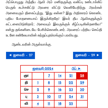
அப்பொழுது அத்தீய ஆவி அம் மனிதருக்கு வலிப்பு உண்டாக்கிப்
பெருங் கூச்சலிட்டு அவரை விட்டு வெளியேறிற்று. அவர்கள்
அனைவரும் திகைப்புற்று, “இது என்ன? இது அதிகாரம் கொண்ட
புதிய போதனையாய் இருக்கிறதே! இவர் தீய ஆவிகளுக்கும்
கட்டளையிடுகிறார்; அவையும் இவருக்குக் கீழ்ப்படிகின்றனவே!”
என்று தங்களிடையே பேசிக்கொண்டனர். அவரைப் பற்றிய செய்தி
உடனே கலிலேயாவின் சுற்றுப்புறமெங்கும் பரவியது.
ஆண்டவரின் அருள்வாக்கு.
◄ ஜனவரி – 27
ஜனவரி – 29 ►
ஜனவரி-2024
பிப் ►
ஞா
7
14
21
28
தி
1
8
15
22
29
செ
2
9
16
23
30
பு
3
10
17
24
31
வி
4
11
18
25