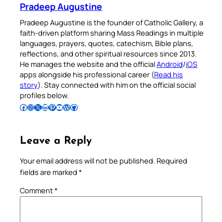
Pradeep Augustine
Pradeep Augustine is the founder of Catholic Gallery, a
faith-driven platform sharing Mass Readings in multiple
languages, prayers, quotes, catechism, Bible plans,
reflections, and other spiritual resources since 2013.
He manages the website and the official
Android
/
iOS
apps alongside his professional career (
Read his
story
). Stay connected with him on the official social
profiles below.
Follow Pradeep on Facebook
Follow Pradeep on Instagram
Follow Pradeep on X
Follow Pradeep on LinkedIn
Follow Pradeep on Pinterest
Subscribe to Pradeep’s Youtube Channel
Follow Pradeep on WordPress
Follow Pradeep on GitHub
Leave a Reply
Your email address will not be published.
Required
fields are marked
*
Comment
*