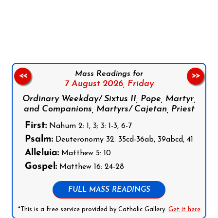
Follow us on Facebook
Follow us on Instagram
Follow us on X
Subscribe to our YouTube Channel
Follow us on WhatsApp
Mass Readings for
<<
>>
7 August 2026,
Friday
Ordinary Weekday/ Sixtus II, Pope, Martyr,
and Companions, Martyrs/ Cajetan, Priest
First:
Nahum 2: 1, 3; 3: 1-3, 6-7
Psalm:
Deuteronomy 32: 35cd-36ab, 39abcd, 41
Alleluia:
Matthew 5: 10
Gospel:
Matthew 16: 24-28
FULL MASS READINGS
*This is a free service provided by Catholic Gallery.
Get it here