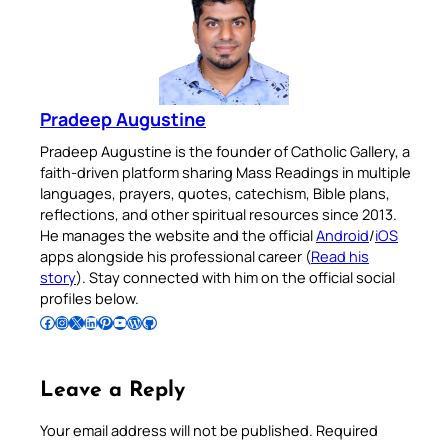
Pradeep Augustine
Pradeep Augustine is the founder of Catholic Gallery, a
faith-driven platform sharing Mass Readings in multiple
languages, prayers, quotes, catechism, Bible plans,
reflections, and other spiritual resources since 2013.
He manages the website and the official
Android
/
iOS
apps alongside his professional career (
Read his
story
). Stay connected with him on the official social
profiles below.
Follow Pradeep on Facebook
Follow Pradeep on Instagram
Follow Pradeep on X
Follow Pradeep on LinkedIn
Follow Pradeep on Pinterest
Subscribe to Pradeep’s Youtube Channel
Follow Pradeep on WordPress
Follow Pradeep on GitHub
Leave a Reply
Your email address will not be published.
Required