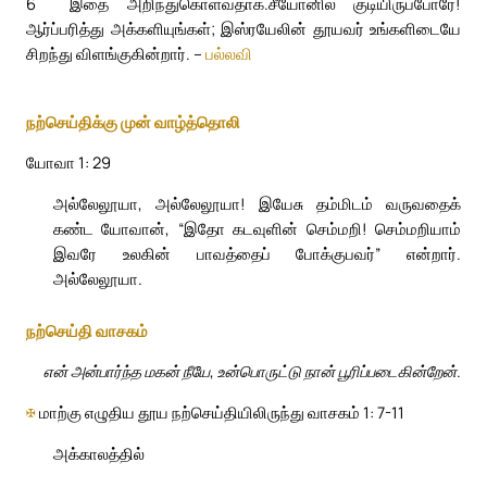
6
இதை அறிந்துகொள்வதாக.
சீயோனில் குடியிருப்போரே!
ஆர்ப்பரித்து அக்களியுங்கள்; இஸ்ரயேலின் தூயவர் உங்களிடையே
சிறந்து விளங்குகின்றார். –
பல்லவி
நற்செய்திக்கு முன் வாழ்த்தொலி
யோவா 1: 29
அல்லேலூயா, அல்லேலூயா! இயேசு தம்மிடம் வருவதைக்
கண்ட யோவான், “இதோ கடவுளின் செம்மறி! செம்மறியாம்
இவரே உலகின் பாவத்தைப் போக்குபவர்” என்றார்.
அல்லேலூயா.
நற்செய்தி வாசகம்
என் அன்பார்ந்த மகன் நீயே, உன்பொருட்டு நான் பூரிப்படைகின்றேன்.
✠
மாற்கு எழுதிய தூய நற்செய்தியிலிருந்து வாசகம் 1: 7-11
அக்காலத்தில்