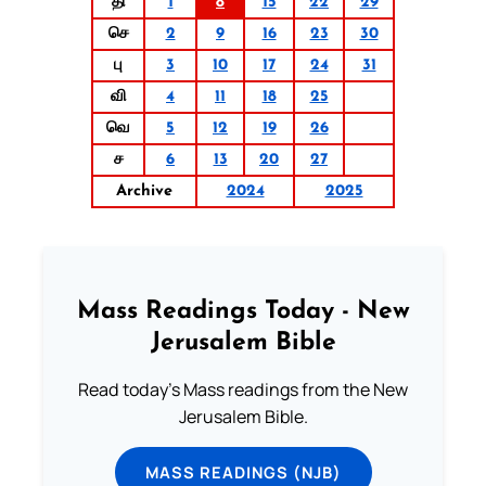
தி
1
8
15
22
29
செ
2
9
16
23
30
பு
3
10
17
24
31
வி
4
11
18
25
வெ
5
12
19
26
ச
6
13
20
27
Archive
2024
2025
Mass Readings Today - New
Jerusalem Bible
Read today's Mass readings from the New
Jerusalem Bible.
MASS READINGS (NJB)