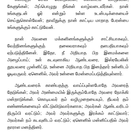
கேளுங்கள்; அப்பொழுது நீங்கள் வாழ்வடைவீர்கள். நான்
உங்களுடன் ஓர் என்றும் உள்ள உடன்படிக்கையைச்
செய்துகொள்வேன்; தாவீதுக்கு நான் காட்டிய மாறாத பேரன்பை
உங்களுக்கும் காட்டுவேன்.
நான் அவனை மக்களினங்களுக்குச் சாட்சியாகவும்,
வேற்றினங்களுக்குத் தலைவராகவும் தளபதியாகவும்
ஏற்படுத்தினேன். இதோ, நீ அறியாத பிற இனமக்களை
அழைப்பாய்; உன் கடவுளாகிய ஆண்டவரை, இஸ்ரயேலின்
தூயவரை முன்னிட்டு, உன்னை அறியாத பிற இனத்தார் உன்னிடம்
ஓடிவருவர். ஏனெனில், அவர் உன்னை மேன்மைப்படுத்தியுள்ளார்.
ஆண்டவரைக் காண்பதற்கு வாய்ப்புள்ளபோதே அவரைத்
தேடுங்கள்; அவர் அண்மையில் இருக்கும்போதே அவரை நோக்கி
மன்றாடுங்கள். கொடியவர் தம் வழிமுறையையும், தீயவர் தம்
எண்ணங்களையும் விட்டுவிடுவார்களாக; அவர்கள் ஆண்டவரிடம்
திரும்பி வரட்டும்; அவர் அவர்களுக்கு இரக்கம் காட்டுவார்;
அவர்கள் நம் கடவுளிடம் வரட்டும்; ஏனெனில் மன்னிப்பதில் அவர்
தாராள மனத்தினர்.