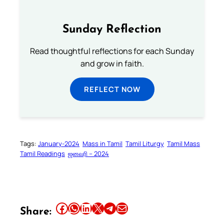
Sunday Reflection
Read thoughtful reflections for each Sunday
and grow in faith.
REFLECT NOW
Tags:
January-2024
Mass in Tamil
Tamil Liturgy
Tamil Mass
Tamil Readings
ஜனவரி – 2024
Share this article on Facebook
Share this article on WhatsApp
Share this article on LinkedIn
Share this article on X
Share this article on Telegram
Email this Article
Share: