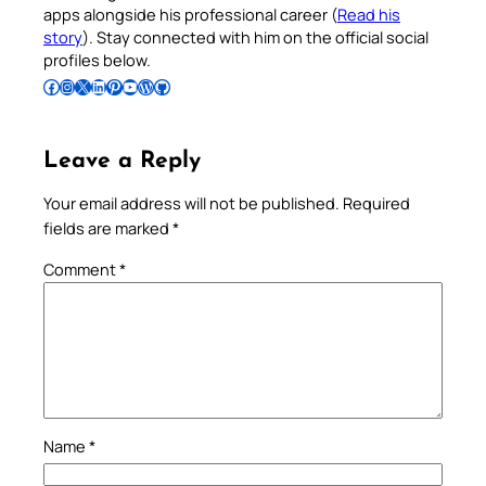
apps alongside his professional career (
Read his
story
). Stay connected with him on the official social
profiles below.
Follow Pradeep on Facebook
Follow Pradeep on Instagram
Follow Pradeep on X
Follow Pradeep on LinkedIn
Follow Pradeep on Pinterest
Subscribe to Pradeep’s Youtube Channel
Follow Pradeep on WordPress
Follow Pradeep on GitHub
Leave a Reply
Your email address will not be published.
Required
fields are marked
*
Comment
*
Name
*