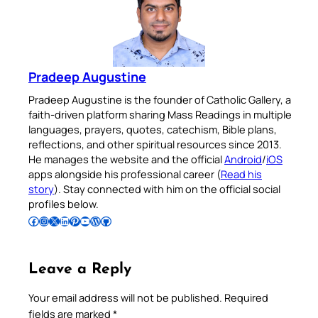
Pradeep Augustine
Pradeep Augustine is the founder of Catholic Gallery, a
faith-driven platform sharing Mass Readings in multiple
languages, prayers, quotes, catechism, Bible plans,
reflections, and other spiritual resources since 2013.
He manages the website and the official
Android
/
iOS
apps alongside his professional career (
Read his
story
). Stay connected with him on the official social
profiles below.
Follow Pradeep on Facebook
Follow Pradeep on Instagram
Follow Pradeep on X
Follow Pradeep on LinkedIn
Follow Pradeep on Pinterest
Subscribe to Pradeep’s Youtube Channel
Follow Pradeep on WordPress
Follow Pradeep on GitHub
Leave a Reply
Your email address will not be published.
Required
fields are marked
*