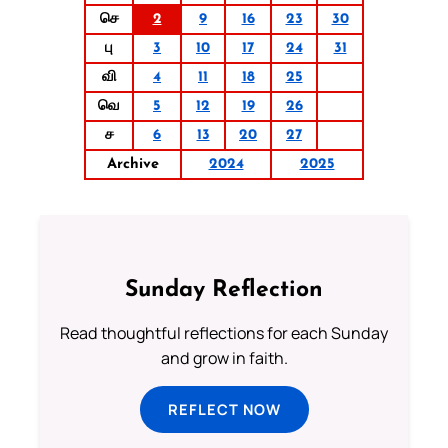
செ
2
9
16
23
30
பு
3
10
17
24
31
வி
4
11
18
25
வெ
5
12
19
26
ச
6
13
20
27
Archive
2024
2025
Sunday Reflection
Read thoughtful reflections for each Sunday
and grow in faith.
REFLECT NOW