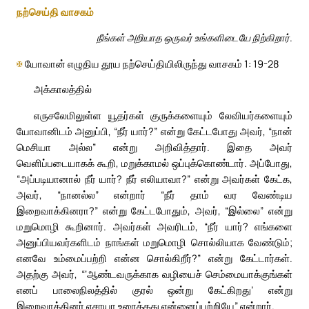
நற்செய்தி வாசகம்
நீங்கள் அறியாத ஒருவர் உங்களிடையே நிற்கிறார்.
✠
யோவான் எழுதிய தூய நற்செய்தியிலிருந்து வாசகம் 1: 19-28
அக்காலத்தில்
எருசலேமிலுள்ள யூதர்கள் குருக்களையும் லேவியர்களையும்
யோவானிடம் அனுப்பி, “நீர் யார்?” என்று கேட்டபோது அவர், “நான்
மெசியா அல்ல” என்று அறிவித்தார். இதை அவர்
வெளிப்படையாகக் கூறி, மறுக்காமல் ஒப்புக்கொண்டார். அப்போது,
“அப்படியானால் நீர் யார்? நீர் எலியாவா?” என்று அவர்கள் கேட்க,
அவர், “நானல்ல” என்றார் “நீர் தாம் வர வேண்டிய
இறைவாக்கினரா?” என்று கேட்டபோதும், அவர், “இல்லை” என்று
மறுமொழி கூறினார். அவர்கள் அவரிடம், “நீர் யார்? எங்களை
அனுப்பியவர்களிடம் நாங்கள் மறுமொழி சொல்லியாக வேண்டும்;
எனவே உம்மைப்பற்றி என்ன சொல்கிறீர்?” என்று கேட்டார்கள்.
அதற்கு அவர், “‘ஆண்டவருக்காக வழியைச் செம்மையாக்குங்கள்
எனப் பாலைநிலத்தில் குரல் ஒன்று கேட்கிறது’ என்று
இறைவாக்கினர் எசாயா உரைத்தது என்னைப்பற்றியே” என்றார்.