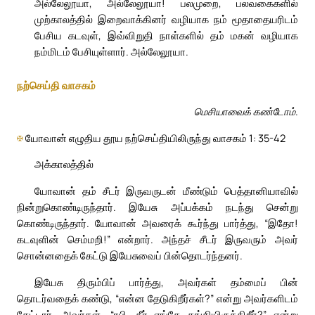
அல்லேலூயா, அல்லேலூயா! பலமுறை, பலவகைகளில்
முற்காலத்தில் இறைவாக்கினர் வழியாக நம் மூதாதையரிடம்
பேசிய கடவுள், இவ்விறுதி நாள்களில் தம் மகன் வழியாக
நம்மிடம் பேசியுள்ளார். அல்லேலூயா.
நற்செய்தி வாசகம்
மெசியாவைக் கண்டோம்.
✠
யோவான் எழுதிய தூய நற்செய்தியிலிருந்து வாசகம் 1: 35-42
அக்காலத்தில்
யோவான் தம் சீடர் இருவருடன் மீண்டும் பெத்தானியாவில்
நின்றுகொண்டிருந்தார். இயேசு அப்பக்கம் நடந்து சென்று
கொண்டிருந்தார். யோவான் அவரைக் கூர்ந்து பார்த்து, “இதோ!
கடவுளின் செம்மறி!” என்றார். அந்தச் சீடர் இருவரும் அவர்
சொன்னதைக் கேட்டு இயேசுவைப் பின்தொடர்ந்தனர்.
இயேசு திரும்பிப் பார்த்து, அவர்கள் தம்மைப் பின்
தொடர்வதைக் கண்டு, “என்ன தேடுகிறீர்கள்?” என்று அவர்களிடம்
கேட்டார். அவர்கள், “ரபி, நீர் எங்கே தங்கியிருக்கிறீர்?” என்று