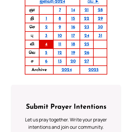
ஜனவரி-2024
பிப் ►
ஞா
7
14
21
28
தி
1
8
15
22
29
செ
2
9
16
23
30
பு
3
10
17
24
31
வி
4
11
18
25
வெ
5
12
19
26
ச
6
13
20
27
Archive
2024
2025
Submit Prayer Intentions
Let us pray together. Write your prayer
intentions and join our community.