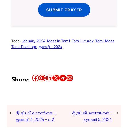
SUBMIT PRAYER
Tags:
January-2024
Mass in Tamil
Tamil Liturgy
Tamil Mass
Tamil Readings
ஜனவரி – 2024
Share this article on Facebook
Share this article on WhatsApp
Share this article on LinkedIn
Share this article on X
Share this article on Telegram
Email this Article
Share:
←
திருப்பலி வாசகங்கள் –
திருப்பலி வாசகங்கள் –
→
ஜனவரி 3, 2024 – வ2
ஜனவரி 5, 2024