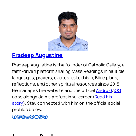
Pradeep Augustine
Pradeep Augustine is the founder of Catholic Gallery, a
faith-driven platform sharing Mass Readings in multiple
languages, prayers, quotes, catechism, Bible plans,
reflections, and other spiritual resources since 2013.
He manages the website and the official
Android
/
iOS
apps alongside his professional career (
Read his
story
). Stay connected with him on the official social
profiles below.
Follow Pradeep on Facebook
Follow Pradeep on Instagram
Follow Pradeep on X
Follow Pradeep on LinkedIn
Follow Pradeep on Pinterest
Subscribe to Pradeep’s Youtube Channel
Follow Pradeep on WordPress
Follow Pradeep on GitHub