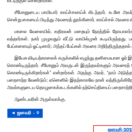
வீட்டிற்குள் சென்றார்கள்.
சீமோனுடைய மாமியார் காய்ச்சலாய்க் கிடந்தார். உடனே அவ
சென்று கையைப் பிடித்து அவரைத் தூக்கினார். காய்ச்சல் அவரை விட
மாலை வேளையில், கதிரவன் மறையும் நேரத்தில் நோயாளர்
வந்தார்கள். நகர் முழுவதும் வீட்டு வாயில்முன் கூடியிருந்தத
பேய்களையும் ஓட்டினார்; அந்தப் பேய்கள் அவரை அறிந்திருந்ததா
இயேசு விடியற்காலைக் கருக்கலில் எழுந்து தனிமையான ஓர் இடத
கொண்டிருந்தார். சீமோனும் அவருடன் இருந்தவர்களும் அவரைத் தே
கொண்டிருக்கிறார்கள்” என்றார்கள். அதற்கு அவர், “நாம் அடுத்
பறைசாற்ற வேண்டும்; ஏனெனில் இதற்காகவே நான் வந்திருக்கிறேன
அவர்களுடைய தொழுகைக்கூடங்களில் நற்செய்தியைப் பறைசாற்றிப் 
ஆண்டவரின் அருள்வாக்கு.
◄ ஜனவரி – 9
ஜனவரி-202