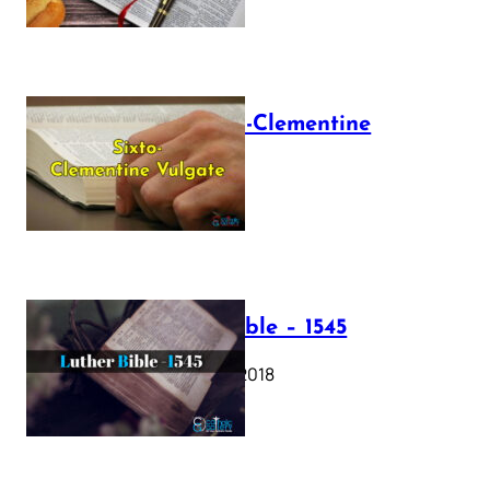
The Sixto-Clementine
Vulgate
July 12, 2025
Luther Bible – 1545
October 17, 2018