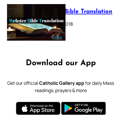
Webster Bible Translation
October 11, 2018
Download our App
Get our official
Catholic Gallery app
for daily Mass
readings, prayers & more