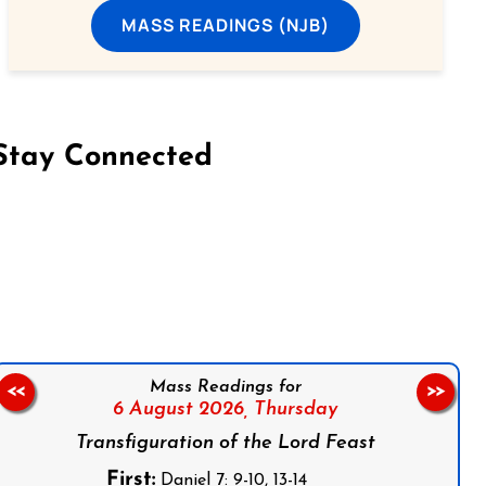
MASS READINGS (NJB)
Stay Connected
on Facebook
Follow us on Instagram
Follow us on X
Subscribe to our YouTube Channel
Follow us on WhatsApp
Mass Readings for
<<
>>
6 August 2026,
Thursday
Transfiguration of the Lord Feast
First:
Daniel 7: 9-10, 13-14