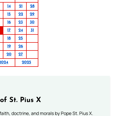
14
21
28
15
22
29
16
23
30
17
24
31
18
25
19
26
20
27
2024
2025
of St. Pius X
aith, doctrine, and morals by Pope St. Pius X.