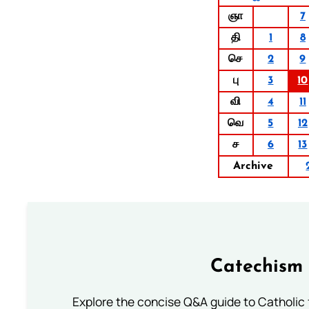
ஞா
7
தி
1
8
செ
2
9
பு
3
10
வி
4
11
வெ
5
12
ச
6
13
Archive
Catechism 
Explore the concise Q&A guide to Catholic f