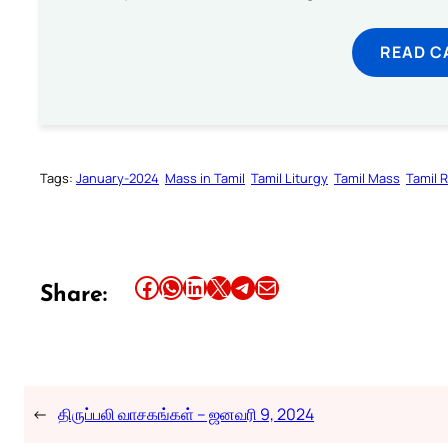
READ C
Tags:
January-2024
Mass in Tamil
Tamil Liturgy
Tamil Mass
Tamil 
Share this article on Facebook
Share this article on WhatsApp
Share this article on LinkedIn
Share this article on X
Share this article on Telegram
Email this Article
Share:
←
திருப்பலி வாசகங்கள் – ஜனவரி 9, 2024