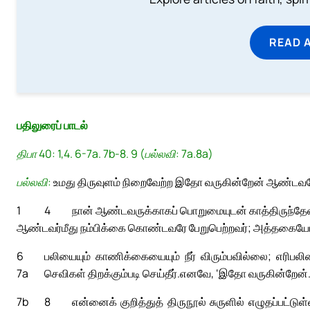
READ 
பதிலுரைப் பாடல்
திபா 40: 1,4. 6-7a. 7b-8. 9 (பல்லவி: 7a.8a)
பல்லவி:
உமது திருவுளம் நிறைவேற்ற இதோ வருகின்றேன் ஆண்டவர
1
4
நான் ஆண்டவருக்காகப் பொறுமையுடன் காத்திருந்தேன்;
ஆண்டவர்மீது நம்பிக்கை கொண்டவரே பேறுபெற்றவர்; அத்தகைய
6
பலியையும் காணிக்கையையும் நீர் விரும்பவில்லை; எரிபலி
7a
செவிகள் திறக்கும்படி செய்தீர்.
எனவே, ‘இதோ வருகின்றேன்.
7b
8
என்னைக் குறித்துத் திருநூல் சுருளில் எழுதப்பட்டுள