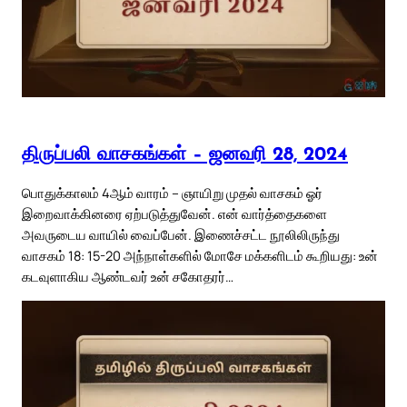
திருப்பலி வாசகங்கள் – ஜனவரி 28, 2024
பொதுக்காலம் 4ஆம் வாரம் – ஞாயிறு முதல் வாசகம் ஓர்
இறைவாக்கினரை ஏற்படுத்துவேன். என் வார்த்தைகளை
அவருடைய வாயில் வைப்பேன். இணைச்சட்ட நூலிலிருந்து
வாசகம் 18: 15-20 அந்நாள்களில் மோசே மக்களிடம் கூறியது: உன்
கடவுளாகிய ஆண்டவர் உன் சகோதரர்…