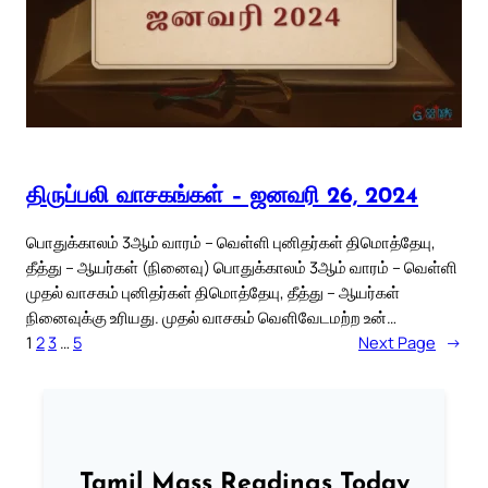
திருப்பலி வாசகங்கள் – ஜனவரி 26, 2024
பொதுக்காலம் 3ஆம் வாரம் – வெள்ளி புனிதர்கள் திமொத்தேயு,
தீத்து – ஆயர்கள் (நினைவு) பொதுக்காலம் 3ஆம் வாரம் – வெள்ளி
முதல் வாசகம் புனிதர்கள் திமொத்தேயு, தீத்து – ஆயர்கள்
நினைவுக்கு உரியது. முதல் வாசகம் வெளிவேடமற்ற உன்…
1
2
3
…
5
Next Page
→
Tamil Mass Readings Today