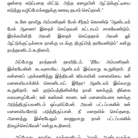
ஒன்றை எடுப்பதை விட்டு, அந்த ஏழையின் ஆட்டுக்குட்டியை
எடுத்து வழிப்போக்கனுக்கு உணவு தயார் செய்தான்.”
உடனே தாவீது அம்மனிதன் மேல் சீற்றம் கொண்டு “ஆண்டவர்
மேல் ஆணை! இதைச் செய்தவன் கட்டாயம் சாகவேண்டும்,
இரக்கமின்றி அவன் இதைச் செய்ததால் அவன் ஓர்
ஆட்டுக்குட்டிக்காக நான்கு மடங்கு திருப்பித் தரவேண்டும்” என்று
நாத்தானிடம் கூறினார்.
அப்போது நாத்தான் தாவீதிடம், “நீயே அம்மனிதன்.
இஸ்ரயேலின் கடவுளாகிய ஆண்டவர் இவ்வாறு கூறுகிறார்: நீ
என்னைப் புறக்கணித்து இத்தியன் உரியாவின் மனைவியை உன்
மனைவியாக்கிக் கொண்டாய். இதோ! ஆண்டவர் இவ்வாறு
கூறுகிறார்: உன் குடும்பத்தினின்றே நான் உனக்குத் தீங்கை
வரவழைப்பேன்; உன் கண்கள் காண, உன் மனைவியரை உனக்கு
அடுத்திருப்பவனிடம் ஒப்புவிப்பேன். அவன் பட்டப்பகலில் உன்
மனைவியரோடு படுத்திருப்பான். நீ மறைவில் செய்ததை,
அனைத்து இஸ்ரயேலும் காணுமாறு நான் பட்டப்பகலில்
நிகழச்செய்வேன்” என்று கூறினார்.
அப்போது தாவீது நாத்தானிடம், “நான் ஆண்டவருக்கு