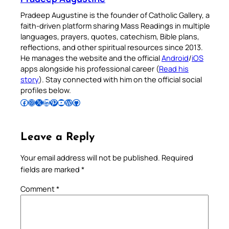
Pradeep Augustine is the founder of Catholic Gallery, a
faith-driven platform sharing Mass Readings in multiple
languages, prayers, quotes, catechism, Bible plans,
reflections, and other spiritual resources since 2013.
He manages the website and the official
Android
/
iOS
apps alongside his professional career (
Read his
story
). Stay connected with him on the official social
profiles below.
Follow Pradeep on Facebook
Follow Pradeep on Instagram
Follow Pradeep on X
Follow Pradeep on LinkedIn
Follow Pradeep on Pinterest
Subscribe to Pradeep’s Youtube Channel
Follow Pradeep on WordPress
Follow Pradeep on GitHub
Leave a Reply
Your email address will not be published.
Required
fields are marked
*
Comment
*