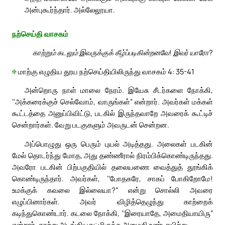
அன்புகூர்ந்தார். அல்லேலூயா.
நற்செய்தி வாசகம்
காற்றும் கடலும் இவருக்குக் கீழ்ப்படிகின்றனவே! இவர் யாரோ?
✠
மாற்கு எழுதிய தூய நற்செய்தியிலிருந்து வாசகம் 4: 35-41
அன்றொரு நாள் மாலை நேரம். இயேசு சீடர்களை நோக்கி,
‘‘அக்கரைக்குச் செல்வோம், வாருங்கள்” என்றார். அவர்கள் மக்கள்
கூட்டத்தை அனுப்பிவிட்டு, படகில் இருந்தவாறே அவரைக் கூட்டிச்
சென்றார்கள். வேறு படகுகளும் அவருடன் சென்றன.
அப்பொழுது ஒரு பெரும் புயல் அடித்தது. அலைகள் படகின்
மேல் தொடர்ந்து மோத, அது தண்ணீரால் நிரம்பிக்கொண்டிருந்தது.
அவரோ படகின் பிற்பகுதியில் தலையணை வைத்துத் தூங்கிக்
கொண்டிருந்தார். அவர்கள், ‘‘போதகரே, சாகப் போகிறோமே!
உமக்குக் கவலை இல்லையா?” என்று சொல்லி அவரை
எழுப்பினார்கள். அவர் விழித்தெழுந்து காற்றைக்
கடிந்துகொண்டார். கடலை நோக்கி, ‘‘இரையாதே, அமைதியாயிரு”
என்றார், காற்று அடங்கியது; மிகுந்த அமைதி உண்டாயிற்று.