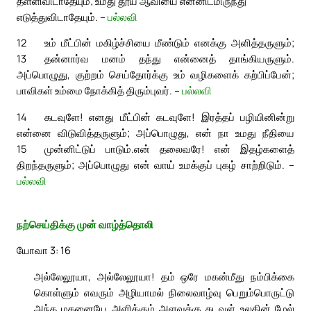
தள்ளிவிடாதேயும்; உமது தூய ஆவியை என்னிடமிருந்து
எடுத்துவிடாதேயும். –
பல்லவி
12
உம் மீட்பின் மகிழ்ச்சியை மீண்டும் எனக்கு அளித்தருளும்;
13
தன்னார்வ மனம் தந்து என்னைத் தாங்கியருளும்.
அப்பொழுது, குற்றம் செய்தோர்க்கு உம் வழிகளைக் கற்பிப்பேன்;
பாவிகள் உம்மை நோக்கித் திரும்புவர். –
பல்லவி
14
கடவுளே! எனது மீட்பின் கடவுளே! இரத்தப் பழியினின்று
என்னை விடுவித்தருளும்; அப்பொழுது, என் நா உமது நீதியை
15
முன்னிட்டுப் பாடும்.
என் தலைவரே! என் இதழ்களைத்
திறந்தருளும்; அப்பொழுது என் வாய் உமக்குப் புகழ் சாற்றிடும். –
பல்லவி
நற்செய்திக்கு முன் வாழ்த்தொலி
யோவா 3: 16
அல்லேலூயா, அல்லேலூயா! தம் ஒரே மகன்மீது நம்பிக்கை
கொள்ளும் எவரும் அழியாமல் நிலைவாழ்வு பெறும்பொருட்டு
அந்த மகனையே அளிக்கும் அளவுக்கு கடவுள் உலகின் மேல்