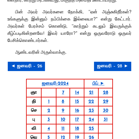
பின் அவர் அவர்களை நோக்கி, ‘‘ஏன் அஞ்சுகிறீர்கள்?
உங்களுக்கு இன்னும் நம்பிக்கை இல்லையா?” என்று கேட்டார்.
அவர்கள் பேரச்சம் கொண்டு, ‘‘காற்றும் கடலும் இவருக்குக்
கீழ்ப்படிகின்றனவே! இவர் யாரோ?” என்று ஒருவரோடு ஒருவர்
பேசிக்கொண்டார்கள்.
ஆண்டவரின் அருள்வாக்கு.
◄ ஜனவரி – 26
ஜனவரி – 28 ►
ஜனவரி-2024
பிப் ►
ஞா
7
14
21
28
தி
1
8
15
22
29
செ
2
9
16
23
30
பு
3
10
17
24
31
வி
4
11
18
25
வெ
5
12
19
26