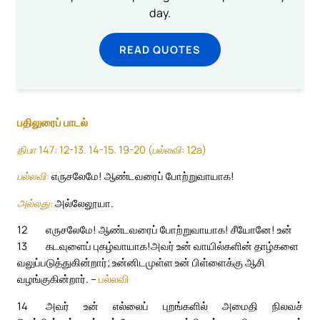
day.
READ QUOTES
பதிலுரைப் பாடல்
திபா 147: 12-13. 14-15. 19-20 (பல்லவி: 12a)
பல்லவி:
எருசலேமே! ஆண்டவரைப் போற்றுவாயாக!
அல்லது:
அல்லேலூயா.
12
எருசலேமே! ஆண்டவரைப் போற்றுவாயாக! சீயோனே! உன்
13
கடவுளைப் புகழ்வாயாக!
அவர் உன் வாயில்களின் தாழ்களை
வலுப்படுத்துகின்றார்; உன்னிடமுள்ள உன் பிள்ளைக்கு ஆசி
வழங்குகின்றார். –
பல்லவி
14
அவர் உன் எல்லைப் புறங்களில் அமைதி நிலவச்