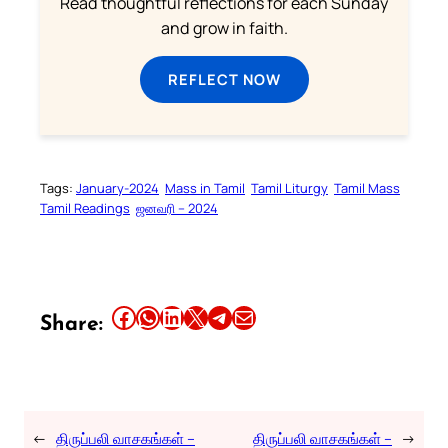
Read thoughtful reflections for each Sunday
and grow in faith.
REFLECT NOW
Tags:
January-2024
Mass in Tamil
Tamil Liturgy
Tamil Mass
Tamil Readings
ஜனவரி – 2024
Share this article on Facebook
Share this article on WhatsApp
Share this article on LinkedIn
Share this article on X
Share this article on Telegram
Email this Article
Share:
←
திருப்பலி வாசகங்கள் –
திருப்பலி வாசகங்கள் –
→