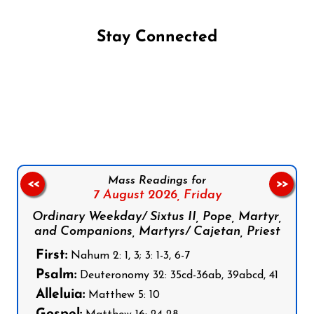
Stay Connected
Follow us on Facebook
Follow us on Instagram
Follow us on X
Subscribe to our YouTube Channel
Follow us on WhatsApp
Mass Readings for
<<
>>
7 August 2026,
Friday
Ordinary Weekday/ Sixtus II, Pope, Martyr,
and Companions, Martyrs/ Cajetan, Priest
First:
Nahum 2: 1, 3; 3: 1-3, 6-7
Psalm:
Deuteronomy 32: 35cd-36ab, 39abcd, 41
Alleluia:
Matthew 5: 10