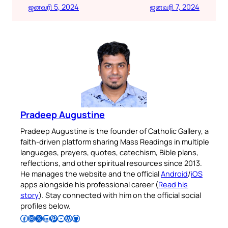
ஜனவரி 5, 2024
ஜனவரி 7, 2024
Pradeep Augustine
Pradeep Augustine is the founder of Catholic Gallery, a
faith-driven platform sharing Mass Readings in multiple
languages, prayers, quotes, catechism, Bible plans,
reflections, and other spiritual resources since 2013.
He manages the website and the official
Android
/
iOS
apps alongside his professional career (
Read his
story
). Stay connected with him on the official social
profiles below.
Follow Pradeep on Facebook
Follow Pradeep on Instagram
Follow Pradeep on X
Follow Pradeep on LinkedIn
Follow Pradeep on Pinterest
Subscribe to Pradeep’s Youtube Channel
Follow Pradeep on WordPress
Follow Pradeep on GitHub