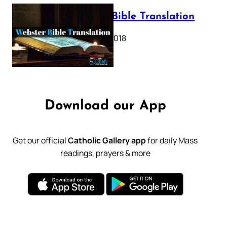
Webster Bible Translation
October 11, 2018
Download our App
Get our official
Catholic Gallery app
for daily Mass
readings, prayers & more