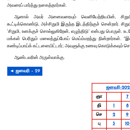
அவரைப் பார்த்து நகைத்தார்கள்.
ஆனால் அவர் அனைவரையும் வெளியேற்றியபின், சிறுமி
கூட்டிக்கொண்டு, அச்சிறுமி இருந்த இடத்திற்குச் சென்றார். சிறு
‘சிறுமி, உனக்குச் சொல்லுகிறேன், எழுந்திடு’ என்பது பொருள்.
மக்கள் பெரிதும் மலைத்துப்போய் மெய்ம்மறந்து நின்றார்கள். 
கண்டிப்பாய்க் கட்டளையிட்டார்; அவளுக்கு உணவு கொடுக்கவும் ச
ஆண்டவரின் அருள்வாக்கு.
◄ ஜனவரி – 29
ஜனவரி-202
ஞா
7
தி
1
8
செ
2
9
பு
3
10