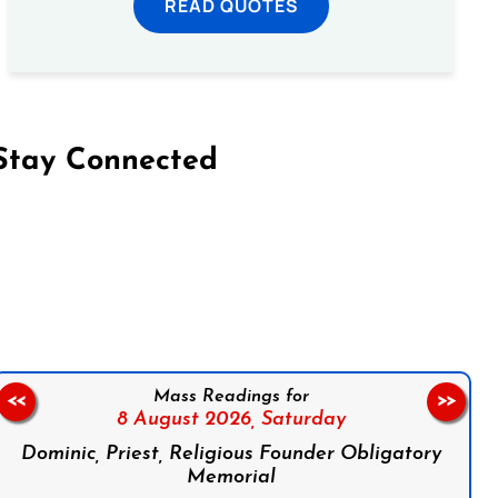
READ QUOTES
Stay Connected
on Facebook
Follow us on Instagram
Follow us on X
Subscribe to our YouTube Channel
Follow us on WhatsApp
Mass Readings for
<<
>>
8 August 2026,
Saturday
Dominic, Priest, Religious Founder Obligatory
Memorial