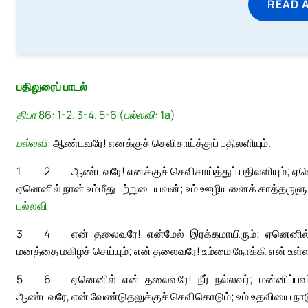
READ 
பதிலுரைப் பாடல்
திபா 86: 1-2. 3-4. 5-6 (பல்லவி: 1a)
பல்லவி:
ஆண்டவரே! எனக்குச் செவிசாய்த்துப் பதிலளியும்.
1
2
ஆண்டவரே! எனக்குச் செவிசாய்த்துப் பதிலளியும்; ஏ
ஏனெனில் நான் உம்மீது பற்றுடையவன்; உம் ஊழியனைக் காத்தருளும்;
பல்லவி
3
4
என் தலைவரே! என்மேல் இரக்கமாயிரும்; ஏனெனில்,
மனத்தை மகிழச் செய்யும்; என் தலைவரே! உம்மை நோக்கி என் உள்ள
5
6
ஏனெனில் என் தலைவரே! நீர் நல்லவர்; மன்னிப்பவர
ஆண்டவரே, என் வேண்டுதலுக்குச் செவிகொடும்; உம் உதவியை நாடும