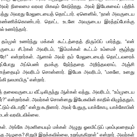
 அவர் நிலைமை வரவர மிகவும் கேடுற்றது. அவர் இயேசுவைப் பற்றிக்
னால் வந்து அவரது மேலுடையைத் தொட்டார். ஏனெனில், “நான் அவருடைய
எண்ணிக்கொண்டார். தொட்ட உடனே அவருடைய இரத்தப்போக்கு
ல் உணர்ந்தார்.
ுள் உணர்ந்து மக்கள் கூட்டத்தைத் திரும்பிப் பார்த்து, “என்
டைய சீடர்கள் அவரிடம், “இம்மக்கள் கூட்டம் உம்மைச் சூழ்ந்து
றீரே!” என்றார்கள். ஆனால் அவர் தம் மேலுடையைத் தொட்டவரைக்
ார். அப்போது அப்பெண் தமக்கு நேர்ந்ததை அறிந்தவராய், அஞ்சி
அனைத்தையும் அவரிடம் சொன்னார். இயேசு அவரிடம், “மகளே, உனது
்கி நலமாயிரு” என்றார்.
 தலைவருடைய வீட்டிலிருந்து ஆள்கள் வந்து, அவரிடம், “உம்முடைய
்?” என்றார்கள். அவர்கள் சொன்னது இயேசுவின் காதில் விழுந்ததும்,
ம் விடாதீர்” என்று கூறினார். அவர் பேதுரு, யாக்கோபு, யாக்கோபின்
டன் வரவிடவில்லை.
ள். அங்கே அமளியையும் மக்கள் அழுது ஓலமிட்டுப் புலம்புவதையும்
்த அழுகை? சிறுமி இறக்கவில்லை, உறங்குகிறாள்” என்றார். அவர்கள்