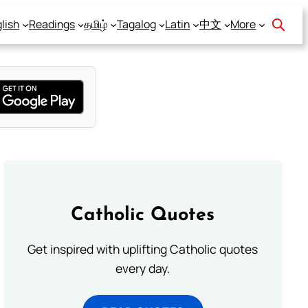
lish
Readings
தமிழ்
Tagalog
Latin
中文
More
Catholic Quotes
Get inspired with uplifting Catholic quotes
every day.