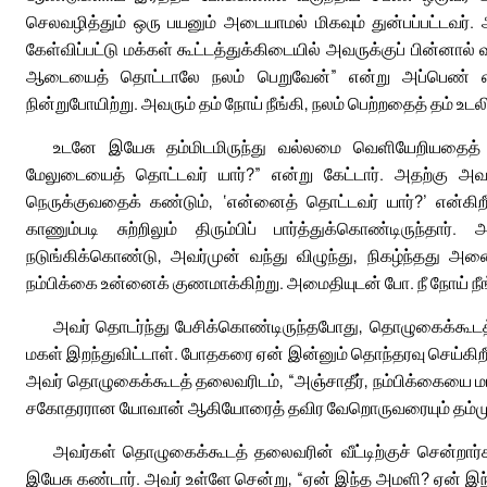
செலவழித்தும் ஒரு பயனும் அடையாமல் மிகவும் துன்பப்பட்டவர்.
கேள்விப்பட்டு மக்கள் கூட்டத்துக்கிடையில் அவருக்குப் பின்
ஆடையைத் தொட்டாலே நலம் பெறுவேன்” என்று அப்பெண் 
நின்றுபோயிற்று. அவரும் தம் நோய் நீங்கி, நலம் பெற்றதைத் தம் உடலி
உடனே இயேசு தம்மிடமிருந்து வல்லமை வெளியேறியதைத் தம்ம
மேலுடையைத் தொட்டவர் யார்?” என்று கேட்டார். அதற்கு அவரு
நெருக்குவதைக் கண்டும், ‘என்னைத் தொட்டவர் யார்?’ என்கி
காணும்படி சுற்றிலும் திரும்பிப் பார்த்துக்கொண்டிருந்த
நடுங்கிக்கொண்டு, அவர்முன் வந்து விழுந்து, நிகழ்ந்தது 
நம்பிக்கை உன்னைக் குணமாக்கிற்று. அமைதியுடன் போ. நீ நோய் நீங
அவர் தொடர்ந்து பேசிக்கொண்டிருந்தபோது, தொழுகைக்கூடத்
மகள் இறந்துவிட்டாள். போதகரை ஏன் இன்னும் தொந்தரவு செய்கிறீர
அவர் தொழுகைக்கூடத் தலைவரிடம், “அஞ்சாதீர், நம்பிக்கையை மட்டு
சகோதரரான யோவான் ஆகியோரைத் தவிர வேறொருவரையும் தம்மு
அவர்கள் தொழுகைக்கூடத் தலைவரின் வீட்டிற்குச் சென்றார்க
இயேசு கண்டார். அவர் உள்ளே சென்று, “ஏன் இந்த அமளி? ஏன் இந