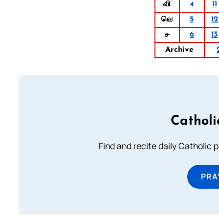
வி
4
11
வெ
5
12
ச
6
13
Archive
Catholi
Find and recite daily Catholic pr
PRA