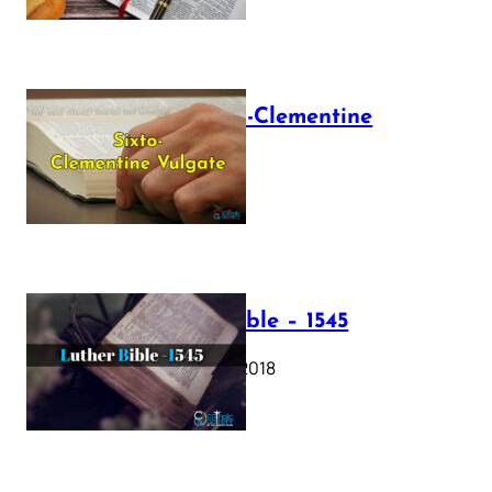
The Sixto-Clementine
Vulgate
July 12, 2025
Luther Bible – 1545
October 17, 2018