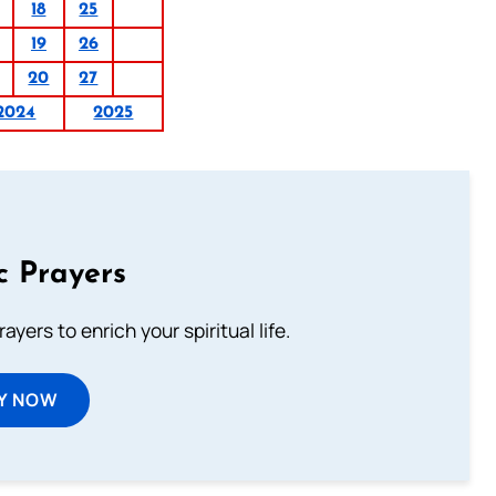
18
25
19
26
20
27
2024
2025
c Prayers
ayers to enrich your spiritual life.
Y NOW