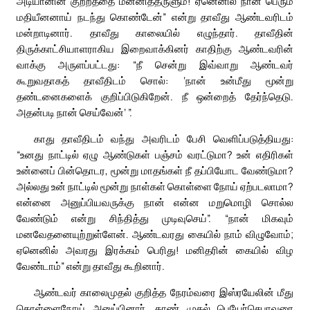
அடியானின் குற்றத்தை மன்னித்தருளும்! ஏனெனில் நான் பெரும்
மதியீனனாய் நடந்து கொண்டேன்” என்று தாவீது ஆண்டவரிடம்
மன்றாடினார். தாவீது காலையில் எழுந்தார். தாவீதின்
திருக்காட்சியாளராகிய இறைவாக்கினர் காதிற்கு ஆண்டவரின்
வாக்கு அருளப்பட்டது: “நீ சென்று இவ்வாறு ஆண்டவர்
கூறுவதாகத் தாவீதிடம் சொல்: ‘நான் உன்மீது மூன்று
தண்டனைகளைக் குறிப்பிடுகிறேன். நீ ஒன்றைத் தேர்ந்தெடு.
அதன்படி நான் செய்வேன்’ ”.
காது தாவீதிடம் வந்து அவரிடம் பேசி வெளிப்படுத்தியது:
“உனது நாட்டில் ஏழு ஆண்டுகள் பஞ்சம் வரட்டுமா? உன் எதிரிகள்
உன்னைப் பின்தொடர, மூன்று மாதங்கள் நீ தப்பியோட வேண்டுமா?
அல்லது உன் நாட்டில் மூன்று நாள்கள் கொள்ளை நோய் ஏற்படலாமா?
என்னை அனுப்பியவருக்கு நான் என்ன மறுமொழி சொல்ல
வேண்டும் என்று சிந்தித்து முடிவுசெய்”. “நான் மிகவும்
மனவேதனையுற்றுள்ளேன். ஆண்டவரது கையில் நாம் விழுவோம்;
ஏனெனில் அவரது இரக்கம் பெரிது! மனிதரின் கையில் விழ
வேண்டாம்” என்று தாவீது கூறினார்.
ஆண்டவர் காலைமுதல் குறித்த நேரம்வரை இஸ்ரயேலின் மீது
கொள்ளைநோய் அனுப்பினார். தாண் முதல் பெயேர்செபாவரை