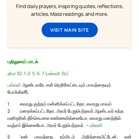
Find daily prayers, inspiring quotes, reflections,
articles, Mass readings, and more.
VISIT MAIN SITE
பதிலுரைப் பாடல்
திபா 32: 1-2. 5. 6. 7 (பல்லவி: 5c)
பல்லவி:
ஆண்டவரே, என் நெறிகேட்டையும் பாவத்தையும்
போக்கினீர்.
1
எவரது குற்றம் மன்னிக்கப்பட்டதோ, எவரது பாவம்
2
மறைக்கப்பட்டதோ, அவர் பேறுபெற்றவர்.
ஆண்டவர் எந்த
மனிதரின் தீச்செயலை எண்ணவில்லையோ, எவரது மனத்தில்
வஞ்சம் இல்லையோ, அவர் பேறுபெற்றவர். –
பல்லவி
5
‘என் பாவத்தை உம்மிடம் அறிக்கையிட்டேன்; என்