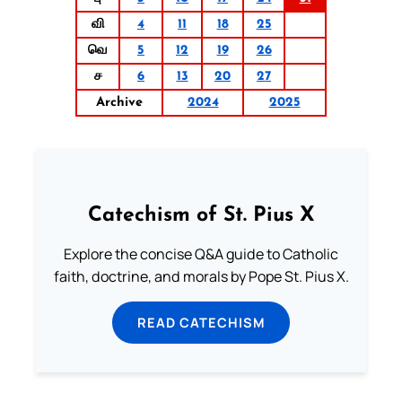
வி
4
11
18
25
வெ
5
12
19
26
ச
6
13
20
27
Archive
2024
2025
Catechism of St. Pius X
Explore the concise Q&A guide to Catholic
faith, doctrine, and morals by Pope St. Pius X.
READ CATECHISM