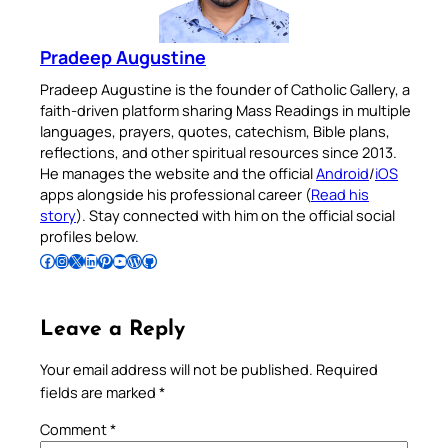
Pradeep Augustine
Pradeep Augustine is the founder of Catholic Gallery, a
faith-driven platform sharing Mass Readings in multiple
languages, prayers, quotes, catechism, Bible plans,
reflections, and other spiritual resources since 2013.
He manages the website and the official
Android
/
iOS
apps alongside his professional career (
Read his
story
). Stay connected with him on the official social
profiles below.
Follow Pradeep on Facebook
Follow Pradeep on Instagram
Follow Pradeep on X
Follow Pradeep on LinkedIn
Follow Pradeep on Pinterest
Subscribe to Pradeep’s Youtube Channel
Follow Pradeep on WordPress
Follow Pradeep on GitHub
Leave a Reply
Your email address will not be published.
Required
fields are marked
*
Comment
*