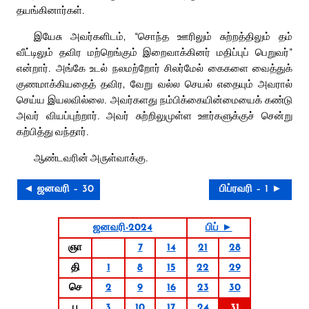
தயங்கினார்கள்.
இயேசு அவர்களிடம், “சொந்த ஊரிலும் சுற்றத்திலும் தம்
வீட்டிலும் தவிர மற்றெங்கும் இறைவாக்கினர் மதிப்புப் பெறுவர்”
என்றார். அங்கே உடல் நலமற்றோர் சிலர்மேல் கைகளை வைத்துக்
குணமாக்கியதைத் தவிர, வேறு வல்ல செயல் எதையும் அவரால்
செய்ய இயலவில்லை. அவர்களது நம்பிக்கையின்மையைக் கண்டு
அவர் வியப்புற்றார். அவர் சுற்றிலுமுள்ள ஊர்களுக்குச் சென்று
கற்பித்து வந்தார்.
ஆண்டவரின் அருள்வாக்கு.
◄ ஜனவரி – 30
பிப்ரவரி – 1 ►
ஜனவரி-2024
பிப் ►
ஞா
7
14
21
28
தி
1
8
15
22
29
செ
2
9
16
23
30
பு
3
10
17
24
31