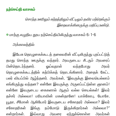
நற்செய்தி வாசகம்
சொந்த ஊரிலும் சுற்றத்திலும் வீட்டிலும் தவிர மற்றெங்கும்
இறைவாக்கினருக்கு மதிப்பு உண்டு.
✠
மாற்கு எழுதிய தூய நற்செய்தியிலிருந்து வாசகம் 6: 1-6
அக்காலத்தில்
இயேசு தொழுகைக்கூடத் தலைவரின் வீட்டிலிருந்து புறப்பட்டுத்
தமது சொந்த ஊருக்கு வந்தார். அவருடைய சீடரும் அவரைப்
பின்தொடர்ந்தனர். ஓய்வுநாள் வந்தபோது அவர்
தொழுகைக்கூடத்தில் கற்பிக்கத் தொடங்கினார். அதைக் கேட்ட
பலர் வியப்பில் ஆழ்ந்தனர். அவர்கள், “இவருக்கு இவையெல்லாம்
எங்கிருந்து வந்தன? என்னே இவருக்கு அருளப்பட்டுள்ள ஞானம்!
என்னே இவருடைய கைகளால் ஆகும் வல்ல செயல்கள்! இவர்
தச்சர் அல்லவா! மரியாவின் மகன்தானே! யாக்கோபு, யோசே,
யூதா, சீமோன் ஆகியோர் இவருடைய சகோதரர் அல்லவா? இவர்
சகோதரிகள் இங்கு நம்மோடு இருக்கிறார்கள் அல்லவா?”
என்றார்கள். இவ்வாறு அவரை ஏற்றுக்கொள்ள அவர்கள்