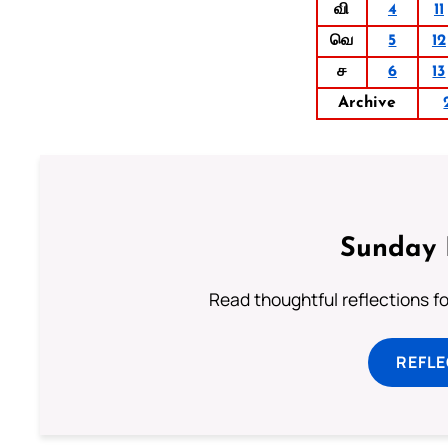
வி
4
11
வெ
5
12
ச
6
13
Archive
Sunday 
Read thoughtful reflections f
REFL