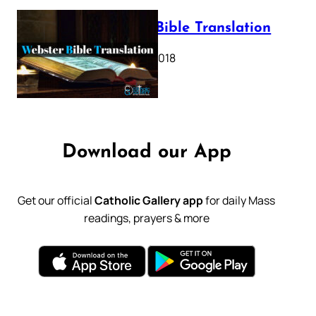
Webster Bible Translation
October 11, 2018
Download our App
Get our official
Catholic Gallery app
for daily Mass
readings, prayers & more