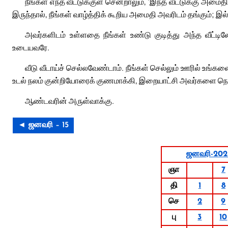
நீங்கள் எந்த வீட்டுக்குள் சென்றாலும், ‘இந்த வீட்டுக்கு அம
இருந்தால், நீங்கள் வாழ்த்திக் கூறிய அமைதி அவரிடம் தங்கும்; இல்
அவர்களிடம் உள்ளதை நீங்கள் உண்டு குடித்து அந்த வீட்ட
உடையவரே.
வீடு வீடாய்ச் செல்லவேண்டாம். நீங்கள் செல்லும் ஊரில் உங்
உடல் நலம் குன்றியோரைக் குணமாக்கி, இறையாட்சி அவர்களை நெரு
ஆண்டவரின் அருள்வாக்கு.
◄ ஜனவரி – 15
ஜனவரி-202
ஞா
7
தி
1
8
செ
2
9
பு
3
10