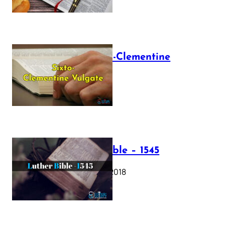
The Sixto-Clementine
Vulgate
July 12, 2025
Luther Bible – 1545
October 17, 2018