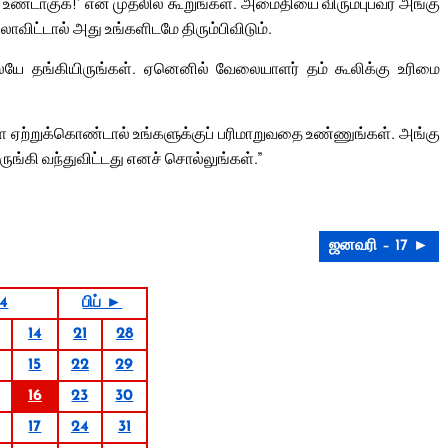
ைதி உண்டாகுக!’ என முதலில் கூறுங்கள். அமைதியை விரும்புபவர் அங்கு
லாவிட்டால் அது உங்களிடமே திரும்பிவிடும்.
ிலேயே தங்கியிருங்கள். ஏனெனில் வேலையாளர் தம் கூலிக்கு உரிமை
களை ஏற்றுக்கொண்டால் உங்களுக்குப் பரிமாறுவதை உண்ணுங்கள். அங்கு
ங்கி வந்துவிட்டது எனச் சொல்லுங்கள்.”
ஜனவரி – 17 ►
4
பிப் ►
14
21
28
15
22
29
16
23
30
17
24
31