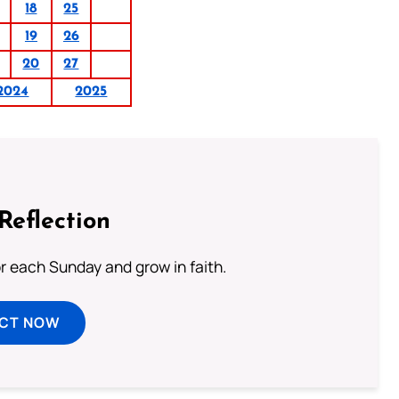
18
25
19
26
20
27
2024
2025
Reflection
or each Sunday and grow in faith.
ECT NOW