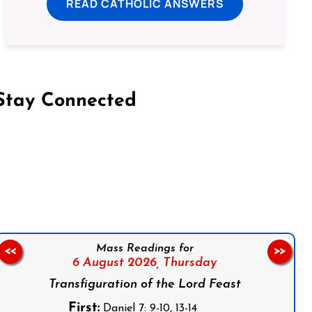
READ CATHOLIC ANSWERS
Stay Connected
on Facebook
Follow us on Instagram
Follow us on X
Subscribe to our YouTube Channel
Follow us on WhatsApp
Mass Readings for
<<
>>
6 August 2026,
Thursday
Transfiguration of the Lord Feast
First:
Daniel 7: 9-10, 13-14