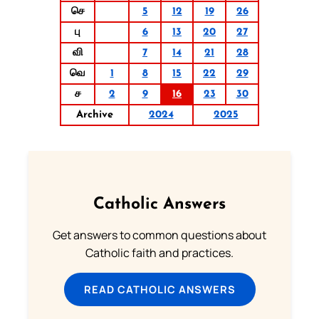
செ
5
12
19
26
பு
6
13
20
27
வி
7
14
21
28
வெ
1
8
15
22
29
ச
2
9
16
23
30
Archive
2024
2025
Catholic Answers
Get answers to common questions about
Catholic faith and practices.
READ CATHOLIC ANSWERS