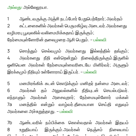
அல்லது:
அல்லேலூயா.
1
ஆண்டவருக்கு அஞ்சி நடப்போர் பேறுபெற்றோர்; அவர்தம்
2
கட்டளைகளில் அவர்கள் பெருமகிழ்வு அடைவர்.
அவர்களது
வழிமரபு பூவுலகில் வலிமைமிக்கதாய் இருக்கும்;
நேர்மையுள்ளோரின் தலைமுறை ஆசி பெறும். –
பல்லவி
3
சொத்தும் செல்வமும் அவர்களது இல்லத்தில் தங்கும்;
4
அவர்களது நீதி என்றென்றும் நிலைத்திருக்கும்.
இருளில்
ஒளியென அவர்கள் நேர்மையுள்ளவரிடையே மிளிர்வர்; அருளும்
இரக்கமும் நீதியும் உள்ளோராய் இருப்பர். –
பல்லவி
5
மனமிரங்கிக் கடன் கொடுக்கும் மனிதர் நன்மை அடைவர்;
6
அவர்கள் தம் அலுவல்களில் நீதியுடன் செயல்படுவர்.
எந்நாளும் அவர்கள் அசைவுறார்; நேர்மையுள்ளோர் மக்கள்
7a
மனத்தில் என்றும் வாழ்வர்.
தீமையான செய்தி எதுவும்
அவர்களை அச்சுறுத்தாது. –
பல்லவி
7b
ஆண்டவரில் நம்பிக்கை கொள்வதால் அவர்கள் இதயம்
8
உறுதியாய் இருக்கும்.
அவர்கள் நெஞ்சம் நிலையாய்