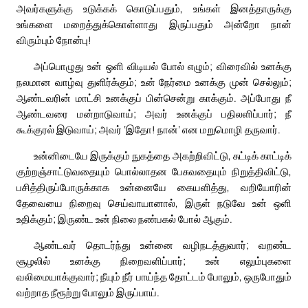
அவர்களுக்கு உடுக்கக் கொடுப்பதும், உங்கள் இனத்தாருக்கு
உங்களை மறைத்துக்கொள்ளாது இருப்பதும் அன்றோ நான்
விரும்பும் நோன்பு!
அப்பொழுது உன் ஒளி விடியல் போல் எழும்; விரைவில் உனக்கு
நலமான வாழ்வு துளிர்க்கும்; உன் நேர்மை உனக்கு முன் செல்லும்;
ஆண்டவரின் மாட்சி உனக்குப் பின்சென்று காக்கும். அப்போது நீ
ஆண்டவரை மன்றாடுவாய்; அவர் உனக்குப் பதிலளிப்பார்; நீ
கூக்குரல் இடுவாய்; அவர் ‘இதோ! நான்’ என மறுமொழி தருவார்.
உன்னிடையே இருக்கும் நுகத்தை அகற்றிவிட்டு, சுட்டிக் காட்டிக்
குற்றஞ்சாட்டுவதையும் பொல்லாதன பேசுவதையும் நிறுத்திவிட்டு,
பசித்திருப்போருக்காக உன்னையே கையளித்து, வறியோரின்
தேவையை நிறைவு செய்வாயானால், இருள் நடுவே உன் ஒளி
உதிக்கும்; இருண்ட உன் நிலை நண்பகல் போல் ஆகும்.
ஆண்டவர் தொடர்ந்து உன்னை வழிநடத்துவார்; வறண்ட
சூழலில் உனக்கு நிறைவளிப்பார்; உன் எலும்புகளை
வலிமையாக்குவார்; நீயும் நீர் பாய்ந்த தோட்டம் போலும், ஒருபோதும்
வற்றாத நீரூற்று போலும் இருப்பாய்.