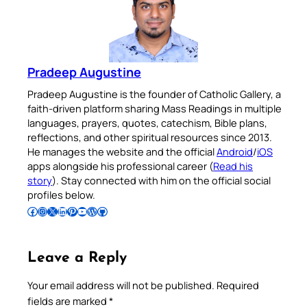
Pradeep Augustine
Pradeep Augustine is the founder of Catholic Gallery, a
faith-driven platform sharing Mass Readings in multiple
languages, prayers, quotes, catechism, Bible plans,
reflections, and other spiritual resources since 2013.
He manages the website and the official
Android
/
iOS
apps alongside his professional career (
Read his
story
). Stay connected with him on the official social
profiles below.
Follow Pradeep on Facebook
Follow Pradeep on Instagram
Follow Pradeep on X
Follow Pradeep on LinkedIn
Follow Pradeep on Pinterest
Subscribe to Pradeep’s Youtube Channel
Follow Pradeep on WordPress
Follow Pradeep on GitHub
Leave a Reply
Your email address will not be published.
Required
fields are marked
*