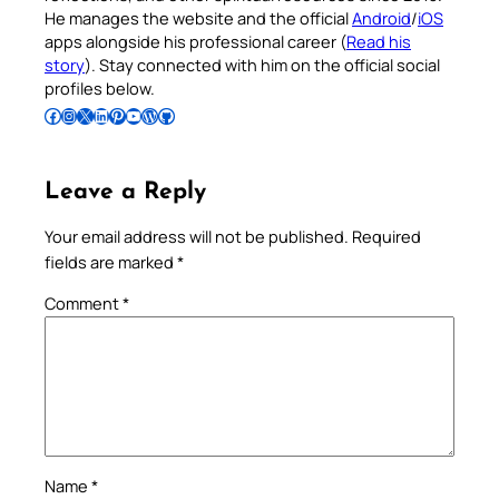
He manages the website and the official
Android
/
iOS
apps alongside his professional career (
Read his
story
). Stay connected with him on the official social
profiles below.
Follow Pradeep on Facebook
Follow Pradeep on Instagram
Follow Pradeep on X
Follow Pradeep on LinkedIn
Follow Pradeep on Pinterest
Subscribe to Pradeep’s Youtube Channel
Follow Pradeep on WordPress
Follow Pradeep on GitHub
Leave a Reply
Your email address will not be published.
Required
fields are marked
*
Comment
*
Name
*