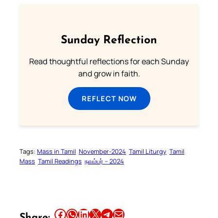
Sunday Reflection
Read thoughtful reflections for each Sunday
and grow in faith.
REFLECT NOW
Tags:
Mass in Tamil
November-2024
Tamil Liturgy
Tamil
Mass
Tamil Readings
நவம்பர் – 2024
Share this article on Facebook
Share this article on WhatsApp
Share this article on LinkedIn
Share this article on X
Share this article on Telegram
Email this Article
Share: