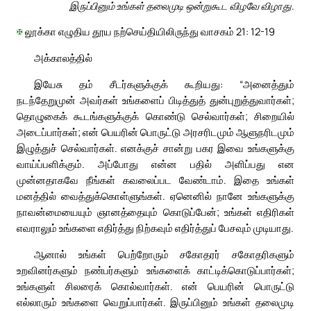
இருப்பினும் உங்கள் தலைமுடி ஒன்றுகூட விழவே விழாது.
✠
லூக்கா எழுதிய தூய நற்செய்தியிலிருந்து வாசகம் 21: 12-19
அக்காலத்தில்
இயேசு தம் சீடர்களுக்குக் கூறியது: “அனைத்தும்
நடந்தேறுமுன் அவர்கள் உங்களைப் பிடித்துத் துன்புறுத்துவார்கள்;
தொழுகைக் கூடங்களுக்குக் கொண்டு செல்வார்கள்; சிறையில்
அடைப்பார்கள்; என் பெயரின் பொருட்டு அரசரிடமும் ஆளுநரிடமும்
இழுத்துச் செல்வார்கள். எனக்குச் சான்று பகர இவை உங்களுக்கு
வாய்ப்பளிக்கும். அப்போது என்ன பதில் அளிப்பது என
முன்னதாகவே நீங்கள் கவலைப்பட வேண்டாம். இதை உங்கள்
மனத்தில் வைத்துக்கொள்ளுங்கள். ஏனெனில் நானே உங்களுக்கு
நாவன்மையையும் ஞானத்தையும் கொடுப்பேன்; உங்கள் எதிரிகள்
எவராலும் உங்களை எதிர்த்து நிற்கவும் எதிர்த்துப் பேசவும் முடியாது.
ஆனால் உங்கள் பெற்றோரும் சகோதரர் சகோதரிகளும்
உறவினர்களும் நண்பர்களும் உங்களைக் காட்டிக்கொடுப்பார்கள்;
உங்களுள் சிலரைக் கொல்வார்கள். என் பெயரின் பொருட்டு
எல்லாரும் உங்களை வெறுப்பார்கள். இருப்பினும் உங்கள் தலைமுடி